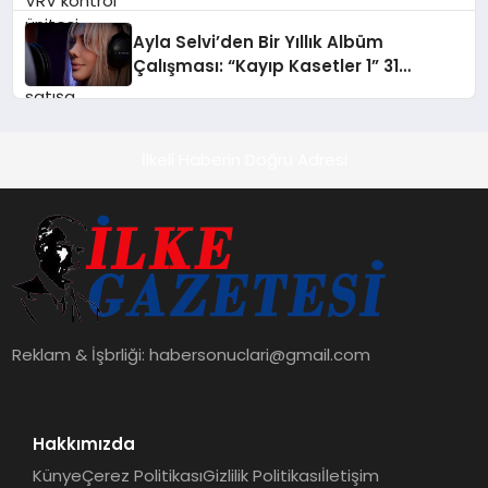
alışverişini bir araya getirmeyi
hedefliyor
Ayla Selvi’den Bir Yıllık Albüm
Çalışması: “Kayıp Kasetler 1” 31
Temmuz’da Çıktı
İlkeli Haberin Doğru Adresi
Reklam & İşbrliği:
habersonuclari@gmail.com
Hakkımızda
Künye
Çerez Politikası
Gizlilik Politikası
İletişim