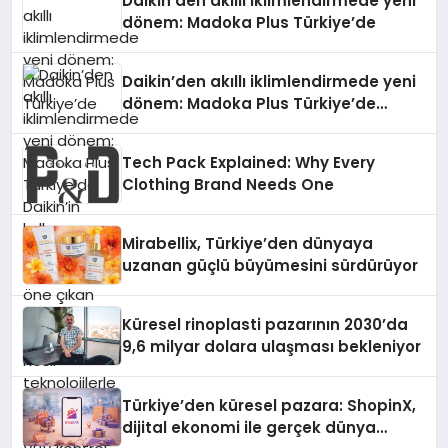
Daikin’den akıllı iklimlendirmede yeni
dönem: Madoka Plus Türkiye’de
Daikin’den akıllı iklimlendirmede yeni
dönem: Madoka Plus Türkiye’de
Daikin’in kullanıcı dostu tasarımıyla
öne çıkan Madoka ailesinin yeni nesil
Tech Pack Explained: Why Every
teknolojilerle donatılmış son modeli
Clothing Brand Needs One
VRV kontrol ünitesi Madoka Plus
Türkiye’de satışa sunuldu. Tam
dokunmatik ekranı, mobil uygulama
Mirabellix, Türkiye’den dünyaya
desteği ve akıllı sensör entegrasyonu
uzanan güçlü büyümesini sürdürüyor
sayesinde iklimlendirme sistemlerinin
yönetimini daha kolay, konforlu ve
verimli hale getiriyor. Enerji
Küresel rinoplasti pazarının 2030’da
verimliliğini artırırken modern yaşam
9,6 milyar dolara ulaşması bekleniyor
alanlarında teknolojiyi estetik ile bulu
Türkiye’den küresel pazara: ShopinX,
dijital ekonomi ile gerçek dünya