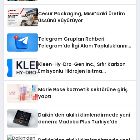
Cesur Packaging, Mısır’daki Üretim
Üssünü Büyütüyor
Telegram Grupları Rehberi:
Telegram’da İlgi Alanı Topluluklarını
Bulmanın Kolaylığı
Kleen-Hy-Dro-Gen Inc., Sıfır Karbon
Emisyonlu Hidrojen Isıtma
Teknolojisinde ISO ve TSSA
Düzenleyici Onaylarını Aldı
Marie Rose kozmetik sektörüne giriş
yaptı
Daikin’den akıllı iklimlendirmede yeni
dönem: Madoka Plus Türkiye’de