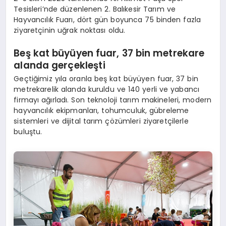
Tesisleri’nde düzenlenen 2. Balıkesir Tarım ve
Hayvancılık Fuarı, dört gün boyunca 75 binden fazla
ziyaretçinin uğrak noktası oldu.
Beş k
at b
üyüyen f
uar, 37
bin metrekare
alanda gerçekleşti
Geçtiğimiz yıla oranla beş kat büyüyen fuar, 37 bin
metrekarelik alanda kuruldu ve 140 yerli ve yabancı
firmayı ağırladı. Son teknoloji tarım makineleri, modern
hayvancılık ekipmanları, tohumculuk, gübreleme
sistemleri ve dijital tarım çözümleri ziyaretçilerle
buluştu.