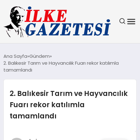
YAŞAM
Ana Sayfa
Gündem
2. Balıkesir Tarım ve Hayvancılık Fuarı rekor katılımla
TEKNOLOJI
tamamlandı
SPOR
2. Balıkesir Tarım ve Hayvancılık
SAĞLIK
Fuarı rekor katılımla
tamamlandı
MAGAZIN
EKONOMI