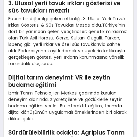
3. Ulusal yerli tavuk ırkları g
ö
sterisi ve
süs tavukları mezatı
Fuarın bir diğer ilgi çeken etkinliği, 3. Ulusal Yerli Tavuk
Irkları Gösterisi & Süs Tavukları Mezatı oldu.Türkiye’nin
dört bir yanından gelen yetiştiriciler; genetik mirasımız
olan Türk Asil Horozu, Gerze, Sultan, Gugulli, Türken,
İspenç gibi yerli ırklar ve özel süs tavuklarıyla sahne
aldı. Federasyona kayıtlı dernek ve üyelerin katılımıyla
gerçekleşen gösteri, yerli ırkların korunmasına yönelik
farkındalık oluşturdu.
Dijital tarım deneyimi: VR ile zeytin
budama eğitimi
İzmir Tarım Teknolojileri Merkezi çadırında kurulan
deneyim alanında, ziyaretçilere VR gözlüklerle zeytin
budama eğitimi verildi. Bu interaktif eğitim, tarımda
dijital dönüşümün uygulamalı örneklerinden biri olarak
dikkat çekti.
Sürdürülebilirlik odakta: Agriplus Tarım