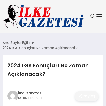
YAŞAM
Ana Sayfa
Eğitim
2024 LGS Sonuçları Ne Zaman Açıklanacak?
TEKNOLOJI
SPOR
2024 LGS Sonuçları Ne Zaman
Açıklanacak?
SAĞLIK
MAGAZIN
İlke Gazetesi
Paylaş
10 Haziran 2024
EKONOMI