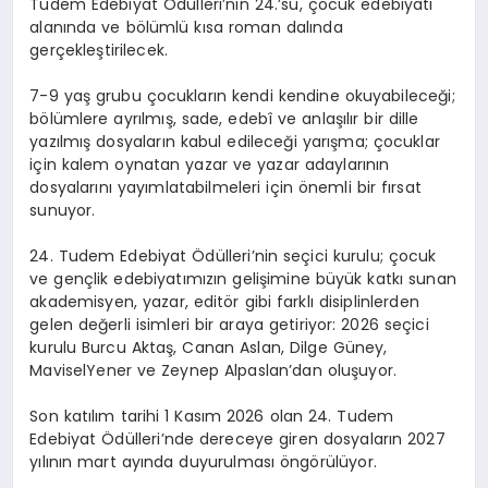
Tudem
Edebiyat Ödülleri’nin 24.’sü,
çocuk edebiyatı
alanında
ve
bölümlü kısa roman
dalında
gerçekleştirilecek.
7-9 yaş grubu
çocukların kendi kendine okuyabileceği;
bölümlere ayrılmış
, sade, edebî ve anlaşılır bir dille
yazılmış dosyaların kabul edileceği yarışma; çocuklar
için kalem oynatan yazar ve yazar adaylarının
dosyalarını yayımlatabilmeleri için önemli bir fırsat
sunuyor.
24.
Tudem
Edebiyat Ödülleri’nin seçici kurulu; çocuk
ve gençlik edebiyatımızın gelişimine büyük katkı sunan
akademisyen, yazar, editör gibi farklı disiplinlerden
gelen değerli isimleri bir araya getiriyor:
2026 seçici
kurulu Burcu Aktaş, Canan Aslan,
Dilge
Güney,
Mavisel
Yener ve Zeynep Alpaslan’dan oluşuyor.
Son katılım tarihi 1 Kasım 2026
olan 24.
Tudem
Edebiyat Ödülleri’nde dereceye giren dosyaların 2027
yılının mart ayında duyurulması öngörülüyor.