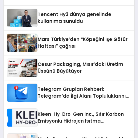
Tencent Hy3 dünya genelinde
kullanıma sunuldu
Mars Türkiye’den “Köpeğini İşe Götür
Haftası” çağrısı
Cesur Packaging, Mısır’daki Üretim
Üssünü Büyütüyor
Telegram Grupları Rehberi:
Telegram’da İlgi Alanı Topluluklarını
Bulmanın Kolaylığı
Kleen-Hy-Dro-Gen Inc., Sıfır Karbon
Emisyonlu Hidrojen Isıtma
Teknolojisinde ISO ve TSSA
Düzenleyici Onaylarını Aldı