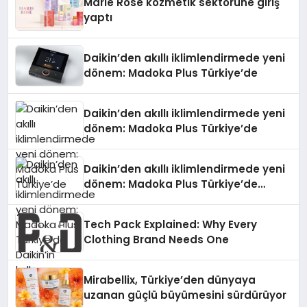
Marie Rose kozmetik sektörüne giriş
yaptı
Daikin’den akıllı iklimlendirmede yeni
dönem: Madoka Plus Türkiye’de
Daikin’den akıllı iklimlendirmede yeni
dönem: Madoka Plus Türkiye’de
Daikin’den akıllı iklimlendirmede yeni
dönem: Madoka Plus Türkiye’de
Daikin’in kullanıcı dostu tasarımıyla
öne çıkan Madoka ailesinin yeni nesil
Tech Pack Explained: Why Every
teknolojilerle donatılmış son modeli
Clothing Brand Needs One
VRV kontrol ünitesi Madoka Plus
Türkiye’de satışa sunuldu. Tam
dokunmatik ekranı, mobil uygulama
Mirabellix, Türkiye’den dünyaya
desteği ve akıllı sensör entegrasyonu
uzanan güçlü büyümesini sürdürüyor
sayesinde iklimlendirme sistemlerinin