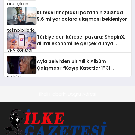
yönetimini daha kolay, konforlu ve
verimli hale getiriyor. Enerji
Küresel rinoplasti pazarının 2030’da
verimliliğini artırırken modern yaşam
9,6 milyar dolara ulaşması bekleniyor
alanlarında teknolojiyi estetik ile bulu
Türkiye’den küresel pazara: ShopinX,
dijital ekonomi ile gerçek dünya
alışverişini bir araya getirmeyi
hedefliyor
Ayla Selvi’den Bir Yıllık Albüm
Çalışması: “Kayıp Kasetler 1” 31
Temmuz’da Çıktı
İlkeli Haberin Doğru Adresi