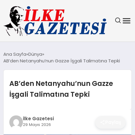
YAŞAM
Ana Sayfa
Dünya
AB’den Netanyahu’nun Gazze İşgali Talimatına Tepki
TEKNOLOJI
SPOR
AB’den Netanyahu’nun Gazze
İşgali Talimatına Tepki
SAĞLIK
MAGAZIN
İlke Gazetesi
Paylaş
29 Mayıs 2026
EKONOMI