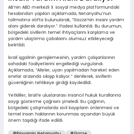
AB’nin ABD merkezli X sosyal medya platformundaki
hesabından yapılan açıklamada, Netanyahu’nun
talimatına atıfta bulunularak, “Gazze’nin insani yardım
alanı giderek daralıyor.” ifadesi kullanıldı. Bu durumun,
bölgedeki sivillerin temel ihtiyaçlarını karşılama ve
yardım ulaştırma çabalarını olumsuz etkileyeceği
belirtildi.
İsrail işgalinin genişlemesinin, yardım çalışanlarının
sahadaki faaliyetlerini engellediği vurgulandı.
Açıklamada, “Aileler, uyarı yapılmadan hareket eden
sınırlar arasında sıkışıp kalıyor.” denilerek, sivillerin
güvenliğinin tehlikeye girdiği kaydedildi.
Yetkililer, İsrail’e uluslararası insancıl hukuk kurallarına
saygı gösterme çağrısını yineledi. Bu çağrının,
bölgedeki çatışmalarda sivil kayıpların önlenmesi ve
temel insan haklarının korunması açısından büyük
önem taşıdığı ifade edildi.
#Binyamin Netanyahu
#Gazze