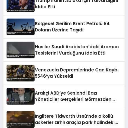
Trump İranın Abluka İçin Yalvardığını
İddia Etti
Bölgesel Gerilim Brent Petrolü 84
Doların Üzerine Taşıdı
Husiler Suudi Arabistan’daki Aramco
Tesislerini Vurduğunu İddia Etti
Venezuela Depremlerinde Can Kaybı
5546’ya Yükseldi
Arakçi ABD’ye Seslendi Bazı
Yöneticiler Gerçekleri Görmezden
Geliyor
İngiltere Tidworth Üssü’nde alkollü
askerler zırhlı araçla park halindeki