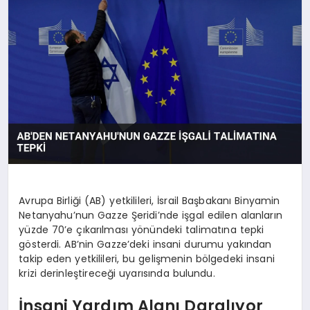
DÜNYA
SIYASET
EĞITIM
Avrupa Birliği (AB) yetkilileri, İsrail Başbakanı Binyamin
Netanyahu’nun Gazze Şeridi’nde işgal edilen alanların
yüzde 70’e çıkarılması yönündeki talimatına tepki
gösterdi. AB’nin Gazze’deki insani durumu yakından
takip eden yetkilileri, bu gelişmenin bölgedeki insani
krizi derinleştireceği uyarısında bulundu.
İnsani Yardım Alanı Daralıyor