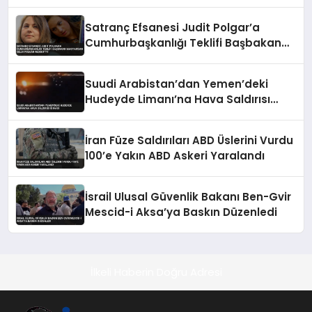
otomobillere çarptı
Satranç Efsanesi Judit Polgar’a
Cumhurbaşkanlığı Teklifi Başbakan
Magyar’dan Geldi Polgar Reddettti
Suudi Arabistan’dan Yemen’deki
Hudeyde Limanı’na Hava Saldırısı
İddiası
İran Füze Saldırıları ABD Üslerini Vurdu
100’e Yakın ABD Askeri Yaralandı
İsrail Ulusal Güvenlik Bakanı Ben-Gvir
Mescid-i Aksa’ya Baskın Düzenledi
İlkeli Haberin Doğru Adresi