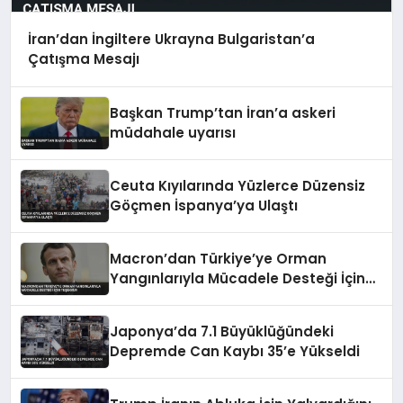
İran’dan İngiltere Ukrayna Bulgaristan’a
Çatışma Mesajı
Başkan Trump’tan İran’a askeri
müdahale uyarısı
Ceuta Kıyılarında Yüzlerce Düzensiz
Göçmen İspanya’ya Ulaştı
Macron’dan Türkiye’ye Orman
Yangınlarıyla Mücadele Desteği İçin
Teşekkür
Japonya’da 7.1 Büyüklüğündeki
Depremde Can Kaybı 35’e Yükseldi