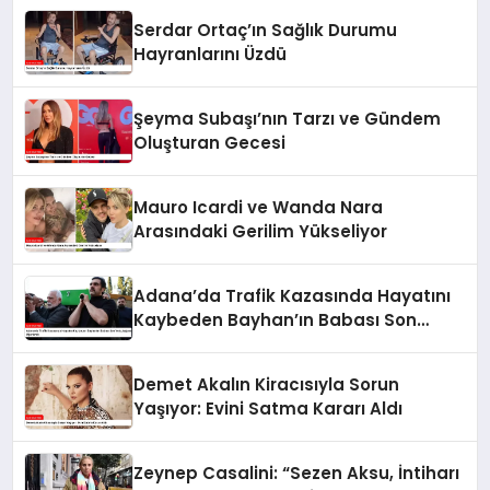
Serdar Ortaç’ın Sağlık Durumu
Hayranlarını Üzdü
Şeyma Subaşı’nın Tarzı ve Gündem
Oluşturan Gecesi
Mauro Icardi ve Wanda Nara
Arasındaki Gerilim Yükseliyor
Adana’da Trafik Kazasında Hayatını
Kaybeden Bayhan’ın Babası Son
Yolculuğuna Uğurlandı
Demet Akalın Kiracısıyla Sorun
Yaşıyor: Evini Satma Kararı Aldı
Zeynep Casalini: “Sezen Aksu, İntiharı