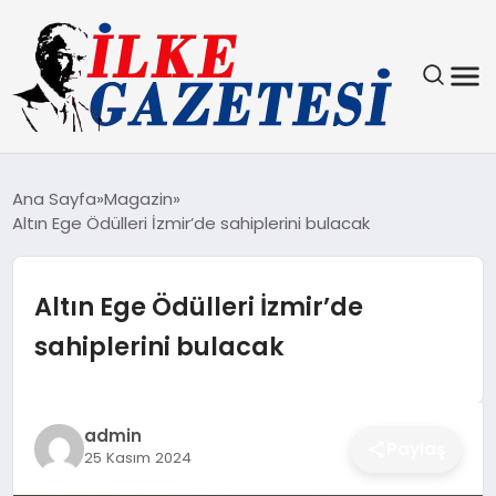
YAŞAM
Ana Sayfa
Magazin
Altın Ege Ödülleri İzmir’de sahiplerini bulacak
TEKNOLOJI
SPOR
Altın Ege Ödülleri İzmir’de
sahiplerini bulacak
SAĞLIK
MAGAZIN
admin
Paylaş
25 Kasım 2024
EKONOMI