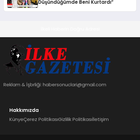
Düşündüğümde Beni Kurtardı”
İlkeli Haberin Doğru Adresi
Reklam & İşbrliği:
habersonuclari@gmail.com
Hakkımızda
Künye
Çerez Politikası
Gizlilik Politikası
İletişim