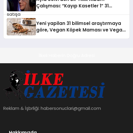
Çalışması: “Kayıp Kasetler 1” 31
Temmuz’da Çıktı
Yeni yapilan 31 bilimsel araştırmaya
göre, Vegan Köpek Maması ve Vegan
Kedi Mamasının İyi Sindirildiğini
Ortaya Koydu
İlkeli Haberin Doğru Adresi
Reklam & İşbrliği:
habersonuclari@gmail.com
Hakkımızda