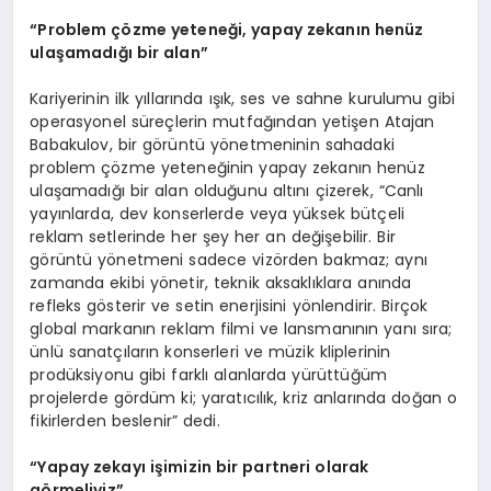
“
P
roblem
çözme yeteneği, yapay zekanı
n hen
üz
ulaşamadığı bir alan”
Kariyerinin ilk yıllarında ışık, ses ve sahne kurulumu gibi
operasyonel süreçlerin mutfağından yetişen Atajan
Babakulov, bir görüntü yönetmeninin sahadaki
problem çözme yeteneğinin yapay zekanın henüz
ulaşamadığı bir alan olduğunu altını çizerek, “Canlı
yayınlarda, dev konserlerde veya yüksek bütçeli
reklam setlerinde her şey her an değişebilir. Bir
görüntü yönetmeni sadece vizörden bakmaz; aynı
zamanda ekibi yönetir, teknik aksaklıklara anında
refleks gösterir ve setin enerjisini yönlendirir. Birçok
global markanın reklam filmi ve lansmanının yanı sıra;
ünlü sanatçıların konserleri ve müzik kliplerinin
prodüksiyonu gibi farklı alanlarda yürüttüğüm
projelerde gördüm ki; yaratıcılık, kriz anlarında doğan o
fikirlerden beslenir” dedi.
“
Yapay zekayı işimizin bir partneri olarak
g
ö
rmeliyiz”