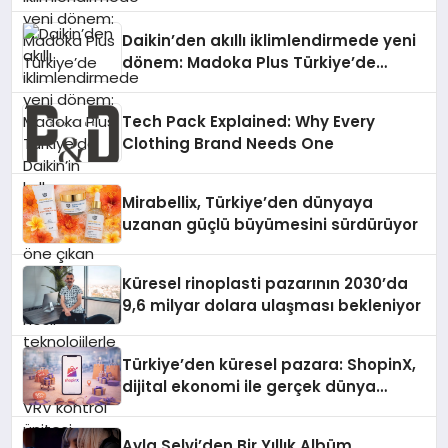
Daikin’den akıllı iklimlendirmede yeni
dönem: Madoka Plus Türkiye’de
Daikin’in kullanıcı dostu tasarımıyla
öne çıkan Madoka ailesinin yeni nesil
Tech Pack Explained: Why Every
teknolojilerle donatılmış son modeli
Clothing Brand Needs One
VRV kontrol ünitesi Madoka Plus
Türkiye’de satışa sunuldu. Tam
dokunmatik ekranı, mobil uygulama
Mirabellix, Türkiye’den dünyaya
desteği ve akıllı sensör entegrasyonu
uzanan güçlü büyümesini sürdürüyor
sayesinde iklimlendirme sistemlerinin
yönetimini daha kolay, konforlu ve
verimli hale getiriyor. Enerji
Küresel rinoplasti pazarının 2030’da
verimliliğini artırırken modern yaşam
9,6 milyar dolara ulaşması bekleniyor
alanlarında teknolojiyi estetik ile bulu
Türkiye’den küresel pazara: ShopinX,
dijital ekonomi ile gerçek dünya
alışverişini bir araya getirmeyi
hedefliyor
Ayla Selvi’den Bir Yıllık Albüm