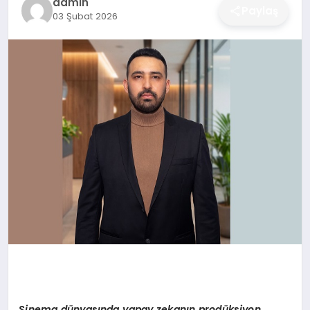
admin
Paylaş
03 Şubat 2026
DÜNYA
SIYASET
EĞITIM
Sinema d
ünyasında yapay zekanın prodüksiyon