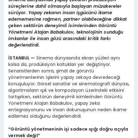
süreçlerine dahil olmasıyla başlayan müzakereler
sürüyor. Yapay zekanın insan işgücünü ikame
edememesine rağmen, partner olabileceğine dikkat
çeken sekt
ö
rün deneyimli isimlerinden G
ö
rüntü
Y
ö
netmeni Atajan Babakulov, teknolojinin sunduğu
imkanlar ile insan g
ö
zü arasındaki kritik farkı
değerlendirdi.
İSTANBUL
—
Sinema dünyasında ekran yüzleri aynı
kalsa da, prodüksiyon koltukları yer değiştiriyor.
Senaristlerden sonra, şimdi de görüntü
yönetmenlerinin işlerini yapay zekaya devredeceği
konuşuluyor. Görsel sanatlar ve sinematografi dünyası,
algoritmaların ışık ve kompozisyon üzerindeki etkisini
tartışırken, sektörün deneyimli isimlerinden Görüntü
Yönetmeni Atajan Babakulov, yapay zeka
entegrasyonunu ve insan dokunuşunun neden ikame
edilemez olduğunu değerlendirdi.
“
G
ö
rüntü y
ö
netmeninin işi sadece ışığı doğru açıyla
vermek değil”