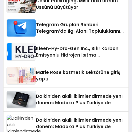
Cesur Packaging, Mısır’daki Üretim
Üssünü Büyütüyor
Telegram Grupları Rehberi:
Telegram’da İlgi Alanı Topluluklarını
Bulmanın Kolaylığı
Kleen-Hy-Dro-Gen Inc., Sıfır Karbon
Emisyonlu Hidrojen Isıtma
Teknolojisinde ISO ve TSSA
Düzenleyici Onaylarını Aldı
Marie Rose kozmetik sektörüne giriş
yaptı
Daikin’den akıllı iklimlendirmede yeni
dönem: Madoka Plus Türkiye’de
Daikin’den akıllı iklimlendirmede yeni
dönem: Madoka Plus Türkiye’de