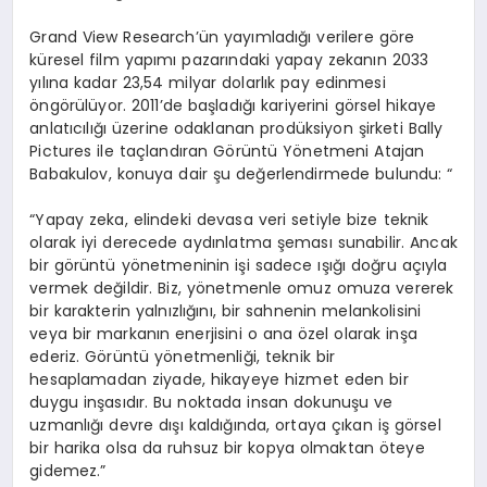
Grand View Research’ün yayımladığı verilere göre
küresel film yapımı pazarındaki yapay zekanın 2033
yılına kadar 23,54 milyar dolarlık pay edinmesi
öngörülüyor. 2011’de başladığı kariyerini görsel hikaye
anlatıcılığı üzerine odaklanan prodüksiyon şirketi Bally
Pictures ile taçlandıran Görüntü Yönetmeni Atajan
Babakulov, konuya dair şu değerlendirmede bulundu: “
“Yapay zeka, elindeki devasa veri setiyle bize teknik
olarak iyi derecede aydınlatma şeması sunabilir. Ancak
bir görüntü yönetmeninin işi sadece ışığı doğru açıyla
vermek değildir. Biz, yönetmenle omuz omuza vererek
bir karakterin yalnızlığını, bir sahnenin melankolisini
veya bir markanın enerjisini o ana özel olarak inşa
ederiz. Görüntü yönetmenliği, teknik bir
hesaplamadan ziyade, hikayeye hizmet eden bir
duygu inşasıdır. Bu noktada insan dokunuşu ve
uzmanlığı devre dışı kaldığında, ortaya çıkan iş görsel
bir harika olsa da ruhsuz bir kopya olmaktan öteye
gidemez.”