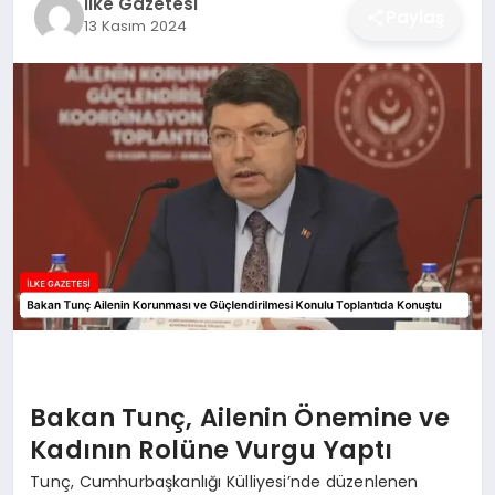
İlke Gazetesi
Paylaş
13 Kasım 2024
DÜNYA
SIYASET
EĞITIM
Bakan Tunç, Ailenin Önemine ve
Kadının Rolüne Vurgu Yaptı
Tunç, Cumhurbaşkanlığı Külliyesi’nde düzenlenen