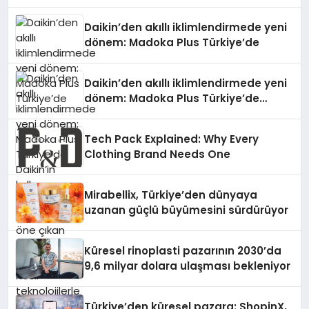
Daikin’den akıllı iklimlendirmede yeni
dönem: Madoka Plus Türkiye’de
Daikin’den akıllı iklimlendirmede yeni
dönem: Madoka Plus Türkiye’de
Daikin’in kullanıcı dostu tasarımıyla
öne çıkan Madoka ailesinin yeni nesil
Tech Pack Explained: Why Every
teknolojilerle donatılmış son modeli
Clothing Brand Needs One
VRV kontrol ünitesi Madoka Plus
Türkiye’de satışa sunuldu. Tam
dokunmatik ekranı, mobil uygulama
Mirabellix, Türkiye’den dünyaya
desteği ve akıllı sensör entegrasyonu
uzanan güçlü büyümesini sürdürüyor
sayesinde iklimlendirme sistemlerinin
yönetimini daha kolay, konforlu ve
verimli hale getiriyor. Enerji
Küresel rinoplasti pazarının 2030’da
verimliliğini artırırken modern yaşam
9,6 milyar dolara ulaşması bekleniyor
alanlarında teknolojiyi estetik ile bulu
Türkiye’den küresel pazara: ShopinX,