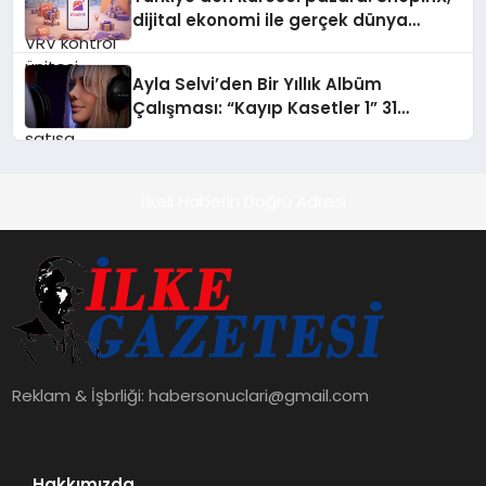
dijital ekonomi ile gerçek dünya
alışverişini bir araya getirmeyi
hedefliyor
Ayla Selvi’den Bir Yıllık Albüm
Çalışması: “Kayıp Kasetler 1” 31
Temmuz’da Çıktı
İlkeli Haberin Doğru Adresi
Reklam & İşbrliği:
habersonuclari@gmail.com
Hakkımızda