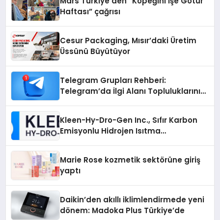
Mars Türkiye’den “Köpeğini İşe Götür
Haftası” çağrısı
Cesur Packaging, Mısır’daki Üretim
Üssünü Büyütüyor
Telegram Grupları Rehberi:
Telegram’da İlgi Alanı Topluluklarını
Bulmanın Kolaylığı
Kleen-Hy-Dro-Gen Inc., Sıfır Karbon
Emisyonlu Hidrojen Isıtma
Teknolojisinde ISO ve TSSA
Düzenleyici Onaylarını Aldı
Marie Rose kozmetik sektörüne giriş
yaptı
Daikin’den akıllı iklimlendirmede yeni
dönem: Madoka Plus Türkiye’de