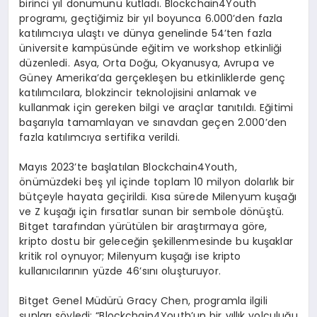
birinci yıl dönümünü kutladı. Blockchain4Youth
programı, geçtiğimiz bir yıl boyunca 6.000’den fazla
katılımcıya ulaştı ve dünya genelinde 54’ten fazla
üniversite kampüsünde eğitim ve workshop etkinliği
düzenledi. Asya, Orta Doğu, Okyanusya, Avrupa ve
Güney Amerika’da gerçekleşen bu etkinliklerde genç
katılımcılara, blokzincir teknolojisini anlamak ve
kullanmak için gereken bilgi ve araçlar tanıtıldı. Eğitimi
başarıyla tamamlayan ve sınavdan geçen 2.000’den
fazla katılımcıya sertifika verildi.
Mayıs 2023’te başlatılan Blockchain4Youth,
önümüzdeki beş yıl içinde toplam 10 milyon dolarlık bir
bütçeyle hayata geçirildi. Kısa sürede Milenyum kuşağı
ve Z kuşağı için fırsatlar sunan bir sembole dönüştü.
Bitget tarafından yürütülen bir araştırmaya göre,
kripto dostu bir geleceğin şekillenmesinde bu kuşaklar
kritik rol oynuyor; Milenyum kuşağı ise kripto
kullanıcılarının yüzde 46’sını oluşturuyor.
Bitget Genel Müdürü Gracy Chen, programla ilgili
şunları söyledi: “Blockchain4Youth’un bir yıllık yolculuğu