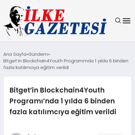
YAŞAM
Ana Sayfa
Gündem
Bitget’in Blockchain4Youth Programı’nda 1 yılda 6 binden
TEKNOLOJI
fazla katılımcıya eğitim verildi
SPOR
Bitget’in Blockchain4Youth
SAĞLIK
Programı’nda 1 yılda 6 binden
fazla katılımcıya eğitim verildi
MAGAZIN
EKONOMI