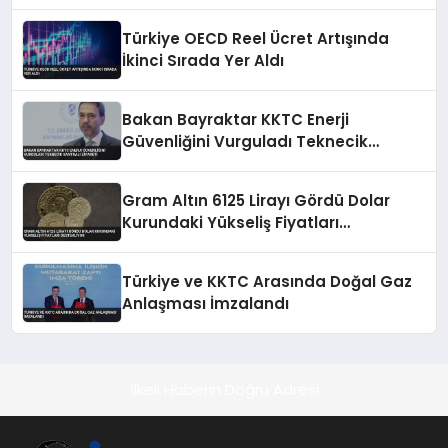
Türkiye OECD Reel Ücret Artışında
İkinci Sırada Yer Aldı
Bakan Bayraktar KKTC Enerji
Güvenliğini Vurguladı Teknecik
Santrali Ziyareti
Gram Altın 6125 Lirayı Gördü Dolar
Kurundaki Yükseliş Fiyatları
Destekliyor
Türkiye ve KKTC Arasında Doğal Gaz
Anlaşması İmzalandı
İlkeli Haberin Doğru Adresi