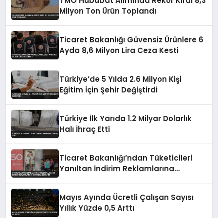
TMO Hububat Alımında Rekor Kırdı 8,3
Milyon Ton Ürün Toplandı
Ticaret Bakanlığı Güvensiz Ürünlere 6
Ayda 8,6 Milyon Lira Ceza Kesti
Türkiye’de 5 Yılda 2.6 Milyon Kişi
Eğitim İçin Şehir Değiştirdi
Türkiye İlk Yarıda 1.2 Milyar Dolarlık
Halı İhraç Etti
Ticaret Bakanlığı’ndan Tüketicileri
Yanıltan İndirim Reklamlarına
Kapsamlı Denetim
Mayıs Ayında Ücretli Çalışan Sayısı
Yıllık Yüzde 0,5 Arttı