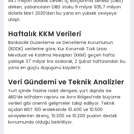
94,1 milyon dolarlık Devlet İç Borçlanma Senedi (DİBS)
alırken, yabancıların DİBS stoku 9 milyar 935,7 milyon
dolarla Mart 2020’den bu yana en yüksek seviyeye
ulaştı.
Haftalık KKM Verileri
Bankacılık Düzenleme ve Denetleme Kurumunun
(BDDK) verilerine göre, Kur Korumalı Türk Lirası
Mevduat ve Katılma Hesapları (KKM) geçen hafta
yaklaşık 37 milyar lira azalarak, 2 Şubat haftasından bu
yana en güçlü düşüşünü kaydetti.
Veri Gündemi ve Teknik Analizler
Yurt içinde hazine nakit dengesi, yurt dışında ise
ABD’de istihdam raporu ve Avro Bölgesi’nde büyüme
verileri gibi önemli gelişmeler takip ediliyor. Teknik
açıdan BIST 100 endeksinde 10.400 ve 10.500
seviyelerinin direnç, 10.300 ve 10.200 puanın destek
konumunda olduğu belirtiliyor.