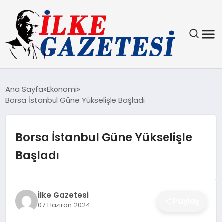
YAŞAM
Ana Sayfa
Ekonomi
Borsa İstanbul Güne Yükselişle Başladı
TEKNOLOJI
SPOR
Borsa İstanbul Güne Yükselişle
Başladı
SAĞLIK
MAGAZIN
İlke Gazetesi
Paylaş
07 Haziran 2024
EKONOMI