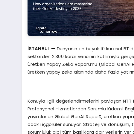
İSTANBUL —
Dünyanın en büyük 10 küresel BT da
sektörden 2.300 karar vericinin katılımıyla ger
Üretken Yapay Zeka Raporu’nu (Global GenAI Re
üretken yapay zeka alanında daha fazla yatırım
Konuyla ilgili değerlendirmelerini paylaşan NTT
Profesyonel Hizmetlerden Sorumlu Kıdemli Baş
yayımlanan Global GenAI Repor
t
, üretken yapa
odaklı içgörüler sunuyor. Strateji ve dönüşüm, te
sorumluluk gibi tüm başlıklara dair verilerin yer