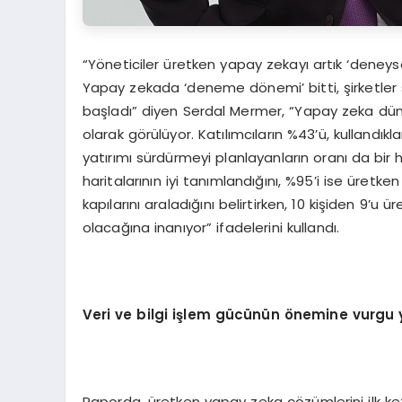
“Yöneticiler üretken yapay zekayı artık ‘deneysel
Yapay zekada ‘deneme dönemi’ bitti, şirketle
başladı” diyen Serdal Mermer, “Yapay zeka düny
olarak görülüyor. Katılımcıların %43’ü, kullandıkl
yatırımı sürdürmeyi planlayanların oranı da bir 
haritalarının iyi tanımlandığını, %95’i ise üretk
kapılarını araladığını belirtirken, 10 kişiden 9’
olacağına inanıyor” ifadelerini kullandı.
Veri ve bilgi işlem gücünün önemine vurgu y
Raporda, üretken yapay zeka çözümlerini ilk ke