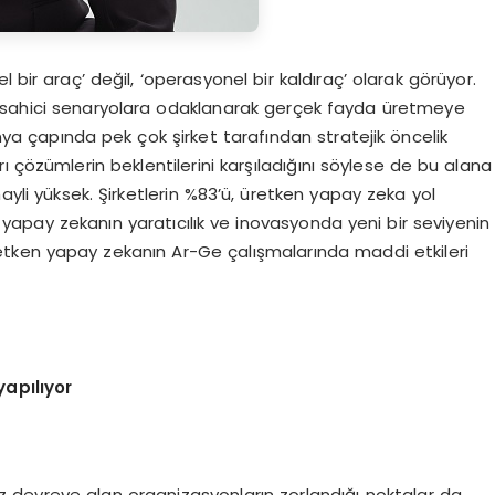
 bir araç’ değil, ‘operasyonel bir kaldıraç’ olarak görüyor.
r sahici senaryolara odaklanarak gerçek fayda üretmeye
a çapında pek çok şirket tarafından stratejik öncelik
arı çözümlerin beklentilerini karşıladığını söylese de bu alana
hayli yüksek. Şirketlerin %83’ü, üretken yapay zeka yol
en yapay zekanın yaratıcılık ve inovasyonda yeni bir seviyenin
u üretken yapay zekanın Ar-Ge çalışmalarında maddi etkileri
apılıyor
z devreye alan organizasyonların zorlandığı noktalar da