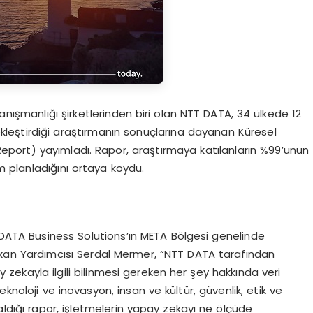
nışmanlığı şirketlerinden biri olan NTT DATA, 34 ülkede 12
çekleştirdiği araştırmanın sonuçlarına dayanan Küresel
port) yayımladı. Rapor, araştırmaya katılanların %99’unun
 planladığını ortaya koydu.
 DATA Business Solutions’ın META Bölgesi genelinde
kan Yardımcısı Serdal Mermer, “NTT DATA tarafından
y zekayla ilgili bilinmesi gereken her şey hakkında veri
knoloji ve inovasyon, insan ve kültür, güvenlik, etik ve
 aldığı rapor, işletmelerin yapay zekayı ne ölçüde