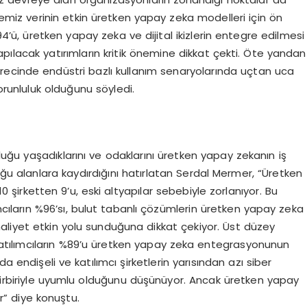
e temiz verinin etkin üretken yapay zeka modelleri için ön
94’ü, üretken yapay zeka ve dijital ikizlerin entegre edilmesi
apılacak yatırımların kritik önemine dikkat çekti. Öte yandan
recinde endüstri bazlı kullanım senaryolarında uçtan uca
orunluluk olduğunu söyledi.
uğu yaşadıklarını ve odaklarını üretken yapay zekanın iş
ğu alanlara kaydırdığını hatırlatan Serdal Mermer, “Üretken
 şirketten 9’u, eski altyapılar sebebiyle zorlanıyor. Bu
mcıların %96’sı, bulut tabanlı çözümlerin üretken yapay zeka
aliyet etkin yolu sunduğuna dikkat çekiyor. Üst düzey
er. Katılımcıların %89’u üretken yapay zeka entegrasyonunun
a endişeli ve katılımcı şirketlerin yarısından azı siber
 birbiriyle uyumlu olduğunu düşünüyor. Ancak üretken yapay
or” diye konuştu.