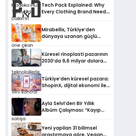
Türkiye’de Daikin’in kullanıcı
Tech Pack Explained: Why
dostu tasarımıyla öne çıkan
Every Clothing Brand Needs
Madoka ailesinin yeni nesil
One
teknolojilerle donatılmış son
modeli VRV kontrol ünitesi
Mirabellix, Türkiye’den
Madoka Plus Türkiye’de
dünyaya uzanan güçlü
satışa sunuldu. Tam
büyümesini sürdürüyor
dokunmatik ekranı, mobil
uygulama desteği ve akıllı
Küresel rinoplasti pazarının
sensör entegrasyonu
2030’da 9,6 milyar dolara
sayesinde iklimlendirme
ulaşması bekleniyor
sistemlerinin yönetimini
Türkiye’den küresel pazara:
daha kolay, konforlu ve
ShopinX, dijital ekonomi ile
verimli hale getiriyor. Enerji
gerçek dünya alışverişini bir
verimliliğini artırırken
araya getirmeyi hedefliyor
modern yaşam alanlarında
Ayla Selvi’den Bir Yıllık
teknolojiyi estetik ile bulu
Albüm Çalışması: “Kayıp
Kasetler 1” 31 Temmuz’da
Çıktı
Yeni yapilan 31 bilimsel
araştırmaya göre, Vegan