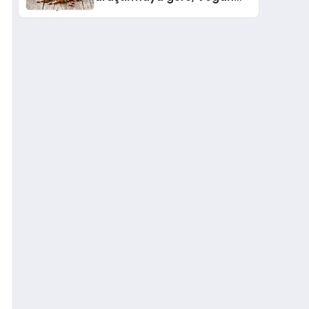
Köpek Maması ve Vegan
Kedi Mamasının İyi
Sindirildiğini Ortaya Koydu