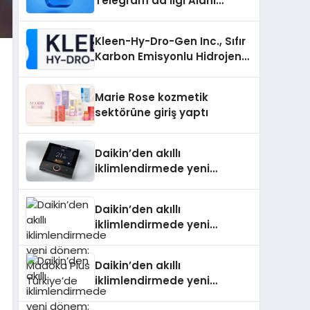
Telegram’da İlgi Alanı
Topluluklarını Bulmanın
Kolaylığı
Kleen-Hy-Dro-Gen Inc., Sıfır
Karbon Emisyonlu Hidrojen
Isıtma Teknolojisinde ISO ve
TSSA Düzenleyici Onaylarını
Marie Rose kozmetik
Aldı
sektörüne giriş yaptı
Daikin’den akıllı
iklimlendirmede yeni
dönem: Madoka Plus
Türkiye’de
Daikin’den akıllı
iklimlendirmede yeni
dönem: Madoka Plus
Türkiye’de
Daikin’den akıllı
iklimlendirmede yeni
dönem: Madoka Plus