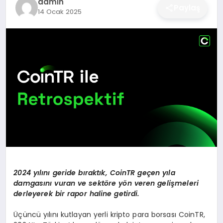
admin
Paylaş
14 Ocak 2025
DÜNYA
SIYASET
EĞITIM
2024 yı
l
ı
n
ı
geride b
ı
rakt
ı
k, CoinTR ge
ç
en y
ı
la
damgas
ı
n
ı
vuran ve sekt
ö
re y
ö
n veren geli
ş
meleri
derleyerek bir rapor haline getirdi.
Üçüncü yılını kutlayan yerli kripto para borsası CoinTR,