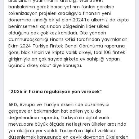
blok zinciri yatırımlarını artırdığı, Wall Street
bankalarının gerek borsa yatırım fonları gerekse
tokenizasyon projeleri aracılığıyla finansın yeni
dönemine ısındığı bir yıl olan 2024’te ülkemiz de kripto
benimsemesi açısından bölgesinin lider ülkesi
olduğunu pek çok kez kanıtladı. Öte yandan
Cumhurbaşkanlığı Finans Ofisi tarafından yayımlanan
Ekim 2024 Türkiye Fintek Genel Görünümü raporuna
göre, blok zinciri ve kripto varlık dikeyi, faal 106 fintek
girişimiyle en çok sayıda şirkete ev sahipliği yapan
üçüncü dikey oldu” diye konuştu.
“
2025’in h
ı
z
ı
na reg
ü
lasyon y
ö
n verecek”
ABD, Avrupa ve Türkiye ekseninde düzenleyici
çerçeveler bakımından kat edilen yolu da
değerlendiren raporda, Türkiye’nin dijital varlık
mevzuatını büyük ölçüde netleştiren ülkeler arasında
yer aldığına yer verildi. Türkiye’nin dijital varlıkları
düzenlemek konusunda en çevik davranan ülkelerden