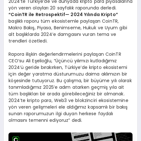
2024’te Türkiye’de ve dünyada kripto para piyasalarına
yön veren olayları 20 sayfalık raporunda derledi.
“
CoinTR ile Retrospektif
— 2024 Yı
l
ı
nda Kripto
”
başlıklı raporu tüm ekosistemle paylaşan CoinTR,
Makro Bakış, Piyasa, Benimseme, Hukuk ve Uyum gibi
alt başlıklarda 2024’e damgasını vuran tema ve
trendleri özetledi.
Rapora ilişkin değerlendirmelerini paylaşan CoinTR
CEO’su Ali Eşelioğlu, “Üçüncü yılımızı kutladığımız
2024’ü geride bırakırken, Türkiye’de kripto ekosistemi
için değer yaratma düsturumuzu daima aklımızın bir
köşesinde tutuyoruz. Bu çalışma, bir büyüme yılı olarak
tanımladığımız 2025’e adım atarken geçmiş yıla ait
tüm başlıkları bir arada görebileceğiniz bir almanak.
2024’te kripto para, Web3 ve blokzinciri ekosistemine
yön veren gelişmeleri ele aldığımız kapsamlı bir bakış
sunan raporumuzun ilgi duyan herkese faydalı
olmasını temenni ediyoruz” dedi.