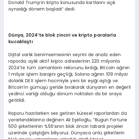
Donald Trump’ın kripto konusunda kartlarını açık
oynadığı dönem başladı” dedi.
D
ü
nya, 2024
’
te blok zinciri ve kripto paralarla
kucakla
ş
t
ı
Dijital varlık benimsemesinin seyrini de analiz eden
raporda; aylık aktif kripto adreslerinin 220 milyonla
2024’te tüm zamanların rekorunu kırdığı, Bitcoin ağının
1 milyar işlem barajını geçtiği, Solana ağının 109 milyar
dolarlık DEX işlem hacmiyle yeni bir eşiği aştığı ve
Bitcoin’in gümüşü geride bırakarak dünyanın en değerli
yedinci varlığı olduğu dönüm noktaları da bir araya
getirildi.
Raporu hazırlarken ses getiren küresel raporlardan da
yararlandıklarına değinen Ali Eşelioğlu, “Bugün Fortune
500 şirketlerinin %56’sının blok zinciri tabanlı projeler
üzerinde çalıştığını biliyoruz. Dünyaca ünlü şirketlerin