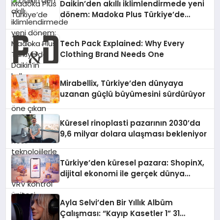
Daikin’den akıllı iklimlendirmede yeni
dönem: Madoka Plus Türkiye’de
Daikin’in kullanıcı dostu tasarımıyla
öne çıkan Madoka ailesinin yeni nesil
Tech Pack Explained: Why Every
teknolojilerle donatılmış son modeli
Clothing Brand Needs One
VRV kontrol ünitesi Madoka Plus
Türkiye’de satışa sunuldu. Tam
dokunmatik ekranı, mobil uygulama
Mirabellix, Türkiye’den dünyaya
desteği ve akıllı sensör entegrasyonu
uzanan güçlü büyümesini sürdürüyor
sayesinde iklimlendirme sistemlerinin
yönetimini daha kolay, konforlu ve
verimli hale getiriyor. Enerji
Küresel rinoplasti pazarının 2030’da
verimliliğini artırırken modern yaşam
9,6 milyar dolara ulaşması bekleniyor
alanlarında teknolojiyi estetik ile bulu
Türkiye’den küresel pazara: ShopinX,
dijital ekonomi ile gerçek dünya
alışverişini bir araya getirmeyi
hedefliyor
Ayla Selvi’den Bir Yıllık Albüm
Çalışması: “Kayıp Kasetler 1” 31