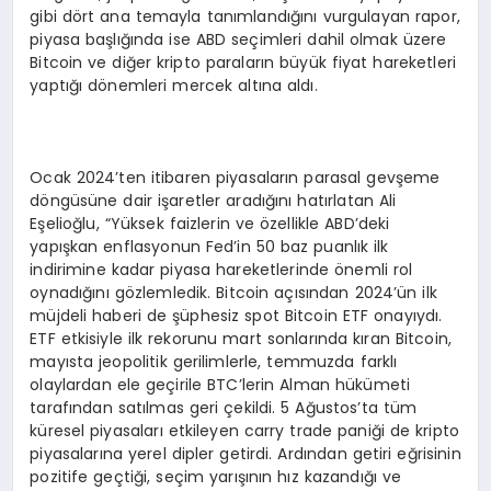
gibi dört ana temayla tanımlandığını vurgulayan rapor,
piyasa başlığında ise ABD seçimleri dahil olmak üzere
Bitcoin ve diğer kripto paraların büyük fiyat hareketleri
yaptığı dönemleri mercek altına aldı.
Ocak 2024’ten itibaren piyasaların parasal gevşeme
döngüsüne dair işaretler aradığını hatırlatan Ali
Eşelioğlu, “Yüksek faizlerin ve özellikle ABD’deki
yapışkan enflasyonun Fed’in 50 baz puanlık ilk
indirimine kadar piyasa hareketlerinde önemli rol
oynadığını gözlemledik. Bitcoin açısından 2024’ün ilk
müjdeli haberi de şüphesiz spot Bitcoin ETF onayıydı.
ETF etkisiyle ilk rekorunu mart sonlarında kıran Bitcoin,
mayısta jeopolitik gerilimlerle, temmuzda farklı
olaylardan ele geçirile BTC’lerin Alman hükümeti
tarafından satılmas geri çekildi. 5 Ağustos’ta tüm
küresel piyasaları etkileyen carry trade paniği de kripto
piyasalarına yerel dipler getirdi. Ardından getiri eğrisinin
pozitife geçtiği, seçim yarışının hız kazandığı ve