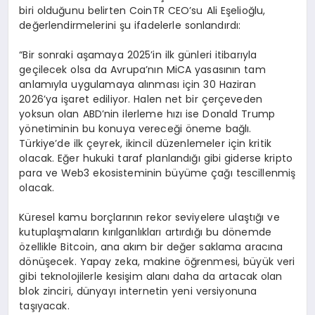
biri olduğunu belirten CoinTR CEO’su Ali Eşelioğlu,
değerlendirmelerini şu ifadelerle sonlandırdı:
“Bir sonraki aşamaya 2025’in ilk günleri itibarıyla
geçilecek olsa da Avrupa’nın MiCA yasasının tam
anlamıyla uygulamaya alınması için 30 Haziran
2026’ya işaret ediliyor. Halen net bir çerçeveden
yoksun olan ABD’nin ilerleme hızı ise Donald Trump
yönetiminin bu konuya vereceği öneme bağlı.
Türkiye’de ilk çeyrek, ikincil düzenlemeler için kritik
olacak. Eğer hukuki taraf planlandığı gibi giderse kripto
para ve Web3 ekosisteminin büyüme çağı tescillenmiş
olacak.
Küresel kamu borçlarının rekor seviyelere ulaştığı ve
kutuplaşmaların kırılganlıkları artırdığı bu dönemde
özellikle Bitcoin, ana akım bir değer saklama aracına
dönüşecek. Yapay zeka, makine öğrenmesi, büyük veri
gibi teknolojilerle kesişim alanı daha da artacak olan
blok zinciri, dünyayı internetin yeni versiyonuna
taşıyacak.