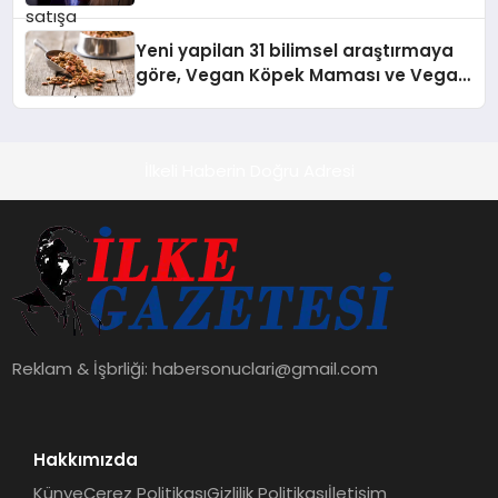
Temmuz’da Çıktı
Yeni yapilan 31 bilimsel araştırmaya
göre, Vegan Köpek Maması ve Vegan
Kedi Mamasının İyi Sindirildiğini
Ortaya Koydu
İlkeli Haberin Doğru Adresi
Reklam & İşbrliği:
habersonuclari@gmail.com
Hakkımızda
Künye
Çerez Politikası
Gizlilik Politikası
İletişim