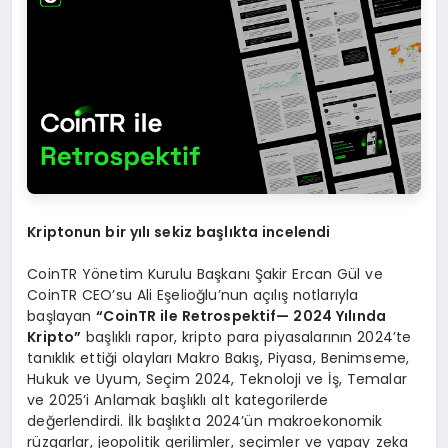
Kriptonun bir y
ı
l
ı
sekiz ba
ş
l
ı
kta incelendi
CoinTR Yönetim Kurulu Başkanı Şakir Ercan Gül ve
CoinTR CEO’su Ali Eşelioğlu’nun açılış notlarıyla
başlayan
“
CoinTR ile Retrospektif
— 2024 Yı
l
ı
nda
Kripto
”
başlıklı rapor, kripto para piyasalarının 2024’te
tanıklık ettiği olayları Makro Bakış, Piyasa, Benimseme,
Hukuk ve Uyum, Seçim 2024, Teknoloji ve İş, Temalar
ve 2025’i Anlamak başlıklı alt kategorilerde
değerlendirdi. İlk başlıkta 2024’ün makroekonomik
rüzgarlar, jeopolitik gerilimler, seçimler ve yapay zeka