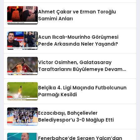
Ahmet Çakar ve Erman Toroğlu
Samimi Anları
Acun Ilıcalı-Mourinho Görüşmesi
Perde Arkasında Neler Yaşandı?
Victor Osimhen, Galatasaray
Taraftarlarını Büyülemeye Devam
Ediyor
Belçika 4. Ligi Maçında Futbolcunun
Parmağı Kesildi
Eczacıbaşı, Bahçelievler
Belediyespor’u 3-0 Mağlup Etti
Fenerbahçe’de Sergen Yalçın’dan