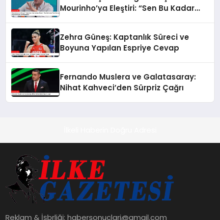
Mourinho’ya Eleştiri: “Sen Bu Kadar
Para Harcayıp Böyle Bir Oyun
Oynatamazsın”
Zehra Güneş: Kaptanlık Süreci ve
Boyuna Yapılan Espriye Cevap
Fernando Muslera ve Galatasaray:
Nihat Kahveci’den Sürpriz Çağrı
İlkeli Haberin Doğru Adresi
Reklam & İşbrliği:
habersonuclari@gmail.com