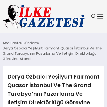
YAŞAM
Ana Sayfa
Gündem
Derya Özbalcı Yeşilyurt Faırmont Quasar İstanbul Ve The
TEKNOLOJI
Grand Tarabya’nın Pazarlama Ve İletişim Direktörlüğü
Görevine Atandı
SPOR
Derya Özbalcı Yeşilyurt Faırmont
SAĞLIK
Quasar İstanbul Ve The Grand
MAGAZIN
Tarabya’nın Pazarlama Ve
EKONOMI
İletişim Direktörlüğü Görevine