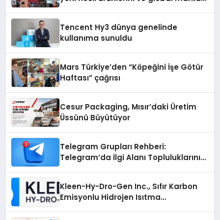
vizyonunu sergiledi
Tencent Hy3 dünya genelinde
kullanıma sunuldu
Mars Türkiye’den “Köpeğini İşe Götür
Haftası” çağrısı
Cesur Packaging, Mısır’daki Üretim
Üssünü Büyütüyor
Telegram Grupları Rehberi:
Telegram’da İlgi Alanı Topluluklarını
Bulmanın Kolaylığı
Kleen-Hy-Dro-Gen Inc., Sıfır Karbon
Emisyonlu Hidrojen Isıtma
Teknolojisinde ISO ve TSSA
Düzenleyici Onaylarını Aldı