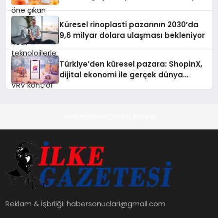
sayesinde iklimlendirme sistemlerinin
yönetimini daha kolay, konforlu ve
verimli hale getiriyor. Enerji
Küresel rinoplasti pazarının 2030’da
verimliliğini artırırken modern yaşam
9,6 milyar dolara ulaşması bekleniyor
alanlarında teknolojiyi estetik ile bulu
Türkiye’den küresel pazara: ShopinX,
dijital ekonomi ile gerçek dünya
alışverişini bir araya getirmeyi
hedefliyor
İlkeli Haberin Doğru Adresi
Reklam & İşbrliği:
habersonuclari@gmail.com