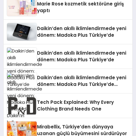
Marie Rose kozmetik sektörüne giriş
yaptı
Daikin’den akıllı iklimlendirmede yeni
dönem: Madoka Plus Türkiye’de
Daikin’den akıllı iklimlendirmede yeni
dönem: Madoka Plus Türkiye’de
Daikin’den akıllı iklimlendirmede yeni
dönem: Madoka Plus Türkiye’de
Daikin’in kullanıcı dostu tasarımıyla
öne çıkan Madoka ailesinin yeni nesil
Tech Pack Explained: Why Every
teknolojilerle donatılmış son modeli
Clothing Brand Needs One
VRV kontrol ünitesi Madoka Plus
Türkiye’de satışa sunuldu. Tam
dokunmatik ekranı, mobil uygulama
Mirabellix, Türkiye’den dünyaya
desteği ve akıllı sensör entegrasyonu
uzanan güçlü büyümesini sürdürüyor