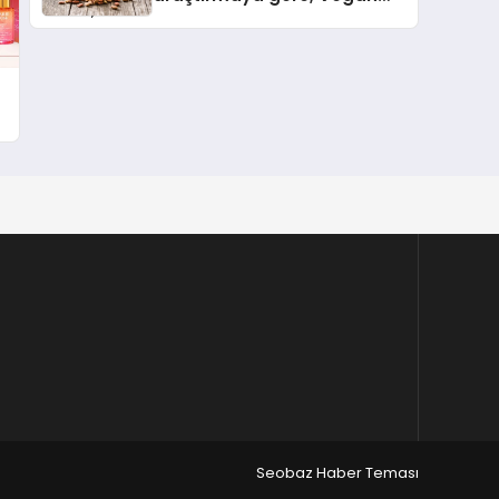
Köpek Maması ve Vegan
Kedi Mamasının İyi
Sindirildiğini Ortaya Koydu
Seobaz Haber Teması