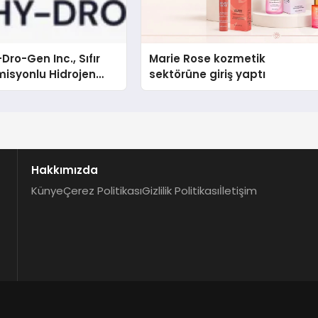
Dro-Gen Inc., Sıfır
Marie Rose kozmetik
isyonlu Hidrojen
sektörüne giriş yaptı
knolojisinde ISO ve
nleyici Onaylarını
Hakkımızda
Künye
Çerez Politikası
Gizlilik Politikası
İletişim