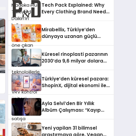
Türkiye’de Daikin’in kullanıcı
Tech Pack Explained: Why
dostu tasarımıyla öne çıkan
Every Clothing Brand Needs
Madoka ailesinin yeni nesil
One
teknolojilerle donatılmış son
modeli VRV kontrol ünitesi
Mirabellix, Türkiye’den
Madoka Plus Türkiye’de
dünyaya uzanan güçlü
satışa sunuldu. Tam
büyümesini sürdürüyor
dokunmatik ekranı, mobil
uygulama desteği ve akıllı
Küresel rinoplasti pazarının
sensör entegrasyonu
2030’da 9,6 milyar dolara
sayesinde iklimlendirme
ulaşması bekleniyor
sistemlerinin yönetimini
Türkiye’den küresel pazara:
daha kolay, konforlu ve
ShopinX, dijital ekonomi ile
verimli hale getiriyor. Enerji
gerçek dünya alışverişini bir
verimliliğini artırırken
araya getirmeyi hedefliyor
modern yaşam alanlarında
Ayla Selvi’den Bir Yıllık
teknolojiyi estetik ile bulu
Albüm Çalışması: “Kayıp
Kasetler 1” 31 Temmuz’da
Çıktı
Yeni yapilan 31 bilimsel
araştırmaya göre, Vegan