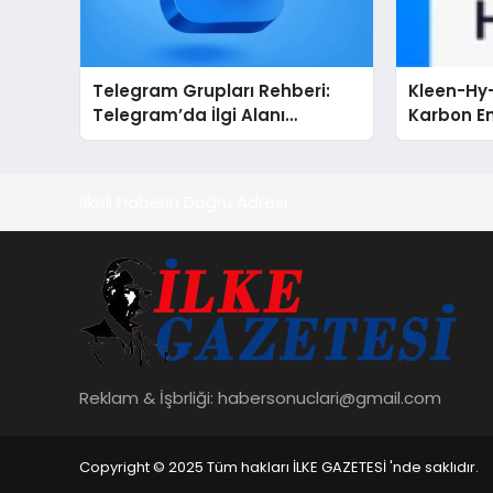
Telegram Grupları Rehberi:
Kleen-Hy-
Telegram’da İlgi Alanı
Karbon Em
Topluluklarını Bulmanın
Isıtma Te
Kolaylığı
TSSA Düze
Aldı
İlkeli Haberin Doğru Adresi
Reklam & İşbrliği:
habersonuclari@gmail.com
Copyright © 2025 Tüm hakları İLKE GAZETESİ 'nde saklıdır.