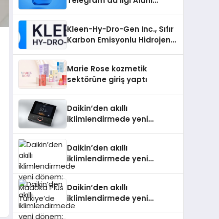
Telegram’da İlgi Alanı
Topluluklarını Bulmanın
Kolaylığı
Kleen-Hy-Dro-Gen Inc., Sıfır
Karbon Emisyonlu Hidrojen
Isıtma Teknolojisinde ISO ve
TSSA Düzenleyici Onaylarını
Marie Rose kozmetik
Aldı
sektörüne giriş yaptı
Daikin’den akıllı
iklimlendirmede yeni
dönem: Madoka Plus
Türkiye’de
Daikin’den akıllı
iklimlendirmede yeni
dönem: Madoka Plus
Türkiye’de
Daikin’den akıllı
iklimlendirmede yeni
dönem: Madoka Plus