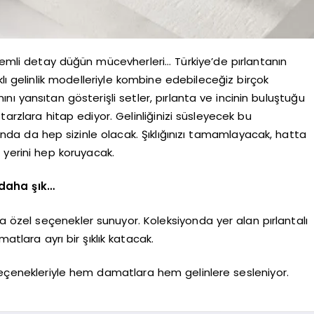
önemli detay düğün mücevherleri… Türkiye’de pırlantanın
lı gelinlik modelleriyle kombine edebileceğiz birçok
mını yansıtan gösterişli setler, pırlanta ve incinin buluştuğu
tarzlara hitap ediyor. Gelinliğinizi süsleyecek bu
da da hep sizinle olacak. Şıklığınızı tamamlayacak, hatta
l yerini hep koruyacak.
 daha şık…
ra özel seçenekler sunuyor. Koleksiyonda yer alan pırlantalı
lara ayrı bir şıklık katacak.
ş seçenekleriyle hem damatlara hem gelinlere sesleniyor.