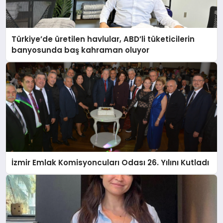
Türkiye’de üretilen havlular, ABD’li tüketicilerin
banyosunda baş kahraman oluyor
İzmir Emlak Komisyoncuları Odası 26. Yılını Kutladı