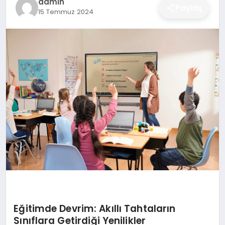
admin
Paylaş
15 Temmuz 2024
DÜNYA
SIYASET
EĞITIM
Eğitimde Devrim: Akıllı Tahtaların
Sınıflara Getirdiği Yenilikler