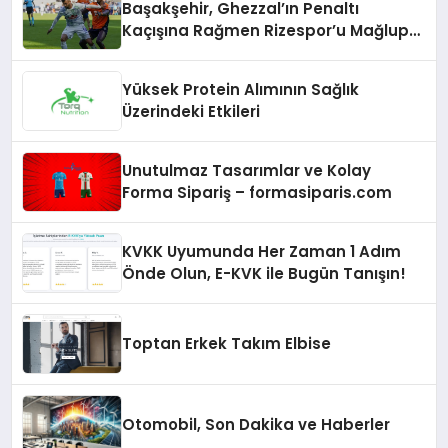
Başakşehir, Ghezzal’ın Penaltı
Kaçışına Rağmen Rizespor’u Mağlup
Etti!
Yüksek Protein Alımının Sağlık
Üzerindeki Etkileri
Unutulmaz Tasarımlar ve Kolay
Forma Sipariş – formasiparis.com
KVKK Uyumunda Her Zaman 1 Adım
Önde Olun, E-KVK ile Bugün Tanışın!
Toptan Erkek Takım Elbise
Otomobil, Son Dakika ve Haberler