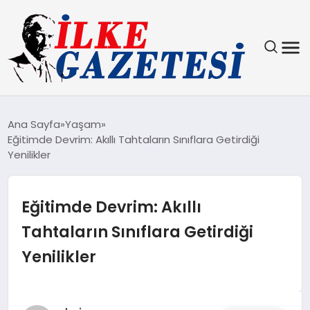
YAŞAM
Ana Sayfa
Yaşam
Eğitimde Devrim: Akıllı Tahtaların Sınıflara Getirdiği
TEKNOLOJI
Yenilikler
SPOR
Eğitimde Devrim: Akıllı
SAĞLIK
Tahtaların Sınıflara Getirdiği
Yenilikler
MAGAZIN
EKONOMI