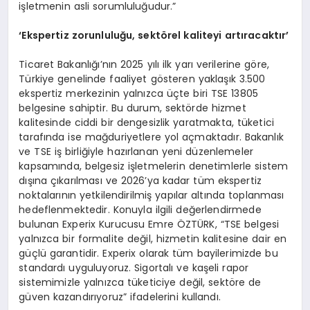
işletmenin asli sorumluluğudur.”
‘
Ekspertiz zorunluluğu, sekt
ö
rel kaliteyi artıracaktır
’
Ticaret Bakanlığı’nın 2025 yılı ilk yarı verilerine göre,
Türkiye genelinde faaliyet gösteren yaklaşık 3.500
ekspertiz merkezinin yalnızca üçte biri TSE 13805
belgesine sahiptir. Bu durum, sektörde hizmet
kalitesinde ciddi bir dengesizlik yaratmakta, tüketici
tarafında ise mağduriyetlere yol açmaktadır. Bakanlık
ve TSE iş birliğiyle hazırlanan yeni düzenlemeler
kapsamında, belgesiz işletmelerin denetimlerle sistem
dışına çıkarılması ve 2026’ya kadar tüm ekspertiz
noktalarının yetkilendirilmiş yapılar altında toplanması
hedeflenmektedir. Konuyla ilgili değerlendirmede
bulunan Experix Kurucusu Emre ÖZTÜRK, “TSE belgesi
yalnızca bir formalite değil, hizmetin kalitesine dair en
güçlü garantidir. Experix olarak tüm bayilerimizde bu
standardı uyguluyoruz. Sigortalı ve kaşeli rapor
sistemimizle yalnızca tüketiciye değil, sektöre de
güven kazandırıyoruz” ifadelerini kullandı.