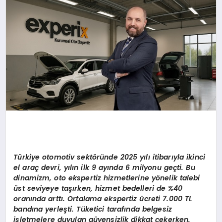
DÜNYA
SIYASET
EĞITIM
Türkiye otomotiv sekt
ö
ründe 2025 yılı itibarıyla ikinci
el araç devri, yılın ilk 9 ayında 6 milyonu geçti. Bu
dinamizm, oto ekspertiz hizmetlerine y
ö
nelik talebi
üst seviyeye taşırken, hizmet bedelleri de %40
oranında arttı. Ortalama ekspertiz ücreti 7.000 TL
bandına yerleş
ti. T
üketici tarafında belgesiz
işletmelere duyulan güvensizlik dikkat çekerken,