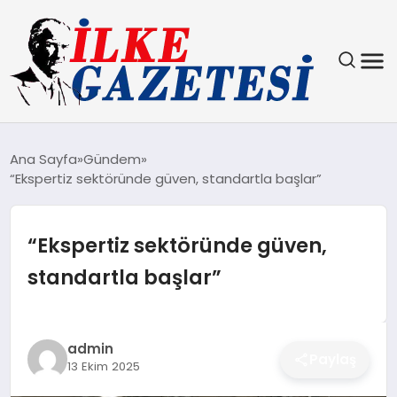
YAŞAM
Ana Sayfa
Gündem
“Ekspertiz sektöründe güven, standartla başlar”
TEKNOLOJI
SPOR
“Ekspertiz sektöründe güven,
standartla başlar”
SAĞLIK
MAGAZIN
admin
Paylaş
13 Ekim 2025
EKONOMI