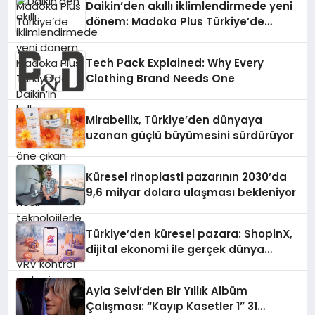
Daikin’den akıllı iklimlendirmede yeni
dönem: Madoka Plus Türkiye’de
Daikin’in kullanıcı dostu tasarımıyla
öne çıkan Madoka ailesinin yeni nesil
Tech Pack Explained: Why Every
teknolojilerle donatılmış son modeli
Clothing Brand Needs One
VRV kontrol ünitesi Madoka Plus
Türkiye’de satışa sunuldu. Tam
dokunmatik ekranı, mobil uygulama
Mirabellix, Türkiye’den dünyaya
desteği ve akıllı sensör entegrasyonu
uzanan güçlü büyümesini sürdürüyor
sayesinde iklimlendirme sistemlerinin
yönetimini daha kolay, konforlu ve
verimli hale getiriyor. Enerji
Küresel rinoplasti pazarının 2030’da
verimliliğini artırırken modern yaşam
9,6 milyar dolara ulaşması bekleniyor
alanlarında teknolojiyi estetik ile bulu
Türkiye’den küresel pazara: ShopinX,
dijital ekonomi ile gerçek dünya
alışverişini bir araya getirmeyi
hedefliyor
Ayla Selvi’den Bir Yıllık Albüm
Çalışması: “Kayıp Kasetler 1” 31