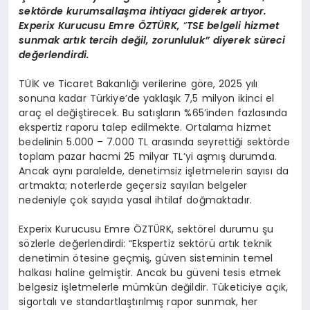
sekt
ö
rde kurumsallaşma ihtiyacı giderek artıyor.
Experix Kurucusu Emre ÖZT
Ü
RK,
“
TSE belgeli hizmet
sunmak artık tercih değil, zorunluluk” diyerek süreci
değerlendirdi.
TÜİK ve Ticaret Bakanlığı verilerine göre, 2025 yılı
sonuna kadar Türkiye’de yaklaşık 7,5 milyon ikinci el
araç el değiştirecek. Bu satışların %65’inden fazlasında
ekspertiz raporu talep edilmekte. Ortalama hizmet
bedelinin 5.000 – 7.000 TL arasında seyrettiği sektörde
toplam pazar hacmi 25 milyar TL’yi aşmış durumda.
Ancak aynı paralelde, denetimsiz işletmelerin sayısı da
artmakta; noterlerde geçersiz sayılan belgeler
nedeniyle çok sayıda yasal ihtilaf doğmaktadır.
Experix Kurucusu Emre ÖZTÜRK, sektörel durumu şu
sözlerle değerlendirdi: “Ekspertiz sektörü artık teknik
denetimin ötesine geçmiş, güven sisteminin temel
halkası haline gelmiştir. Ancak bu güveni tesis etmek
belgesiz işletmelerle mümkün değildir. Tüketiciye açık,
sigortalı ve standartlaştırılmış rapor sunmak, her