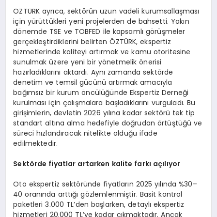
ÖZTÜRK ayrıca, sektörün uzun vadeli kurumsallaşması
için yürüttükleri yeni projelerden de bahsetti. Yakın
dönemde TSE ve TOBFED ile kapsamlı görüşmeler
gerçekleştirdiklerini belirten ÖZTÜRK, ekspertiz
hizmetlerinde kaliteyi artırmak ve kamu otoritesine
sunulmak üzere yeni bir yönetmelik önerisi
hazırladıklarını aktardı. Aynı zamanda sektörde
denetim ve temsil gücünü artırmak amacıyla
bağımsız bir kurum öncülüğünde Ekspertiz Derneği
kurulması için çalışmalara başladıklarını vurguladı. Bu
girişimlerin, devletin 2026 yılına kadar sektörü tek tip
standart altına alma hedefiyle doğrudan örtüştüğü ve
süreci hızlandıracak nitelikte olduğu ifade
edilmektedir.
Sekt
ö
rde fiyatlar artarken kalite farkı açılıyor
Oto ekspertiz sektöründe fiyatların 2025 yılında %30–
40 oranında arttığı gözlemlenmiştir. Basit kontrol
paketleri 3.000 TL’den başlarken, detaylı ekspertiz
hizmetleri 20.000 TL’ye kadar çıkmaktadır. Ancak