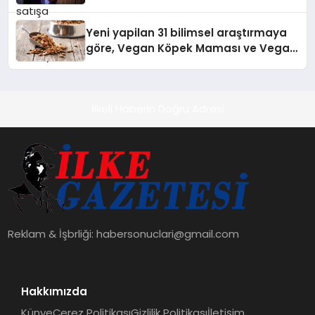
Temmuz’da Çıktı
Yeni yapilan 31 bilimsel araştırmaya
göre, Vegan Köpek Maması ve Vegan
Kedi Mamasının İyi Sindirildiğini
Ortaya Koydu
İlkeli Haberin Doğru Adresi
Reklam & İşbrliği:
habersonuclari@gmail.com
Hakkımızda
Künye
Çerez Politikası
Gizlilik Politikası
İletişim