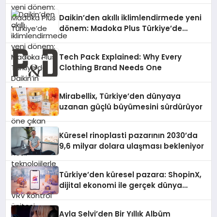
Daikin’den akıllı iklimlendirmede yeni
dönem: Madoka Plus Türkiye’de
Daikin’in kullanıcı dostu tasarımıyla
öne çıkan Madoka ailesinin yeni nesil
Tech Pack Explained: Why Every
teknolojilerle donatılmış son modeli
Clothing Brand Needs One
VRV kontrol ünitesi Madoka Plus
Türkiye’de satışa sunuldu. Tam
dokunmatik ekranı, mobil uygulama
Mirabellix, Türkiye’den dünyaya
desteği ve akıllı sensör entegrasyonu
uzanan güçlü büyümesini sürdürüyor
sayesinde iklimlendirme sistemlerinin
yönetimini daha kolay, konforlu ve
verimli hale getiriyor. Enerji
Küresel rinoplasti pazarının 2030’da
verimliliğini artırırken modern yaşam
9,6 milyar dolara ulaşması bekleniyor
alanlarında teknolojiyi estetik ile bulu
Türkiye’den küresel pazara: ShopinX,
dijital ekonomi ile gerçek dünya
alışverişini bir araya getirmeyi
hedefliyor
Ayla Selvi’den Bir Yıllık Albüm