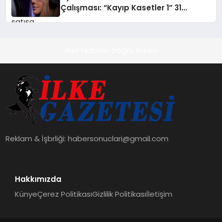
Çalışması: “Kayıp Kasetler 1” 31
Temmuz’da Çıktı
İlkeli Haberin Doğru Adresi
Reklam & İşbrliği:
habersonuclari@gmail.com
Hakkımızda
Künye
Çerez Politikası
Gizlilik Politikası
İletişim