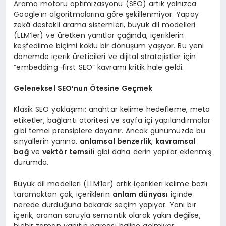
Arama motoru optimizasyonu (SEO) artık yalnızca
Google’ın algoritmalarına göre şekillenmiyor. Yapay
zekâ destekli arama sistemleri, büyük dil modelleri
(LLM’ler) ve üretken yanıtlar çağında, içeriklerin
keşfedilme biçimi köklü bir dönüşüm yaşıyor. Bu yeni
dönemde içerik üreticileri ve dijital stratejistler için
“embedding-first SEO” kavramı kritik hale geldi.
Geleneksel SEO’nun Ötesine Geçmek
Klasik SEO yaklaşımı; anahtar kelime hedefleme, meta
etiketler, bağlantı otoritesi ve sayfa içi yapılandırmalar
gibi temel prensiplere dayanır. Ancak günümüzde bu
sinyallerin yanına,
anlamsal benzerlik
,
kavramsal
bağ
ve
vektör temsili
gibi daha derin yapılar eklenmiş
durumda.
Büyük dil modelleri (LLM’ler) artık içerikleri kelime bazlı
taramaktan çok, içeriklerin
anlam dünyası
içinde
nerede durduğuna bakarak seçim yapıyor. Yani bir
içerik, aranan soruyla semantik olarak yakın değilse,
hiçbir zaman yanıtın parçası haline gelmiyor.