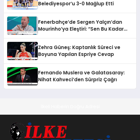
Belediyespor’u 3-0 Mağlup Etti
Fenerbahçe’de Sergen Yalçın’dan
Mourinho’ya Eleştiri: “Sen Bu Kadar
Para Harcayıp Böyle Bir Oyun
Oynatamazsın”
Zehra Güneş: Kaptanlık Süreci ve
Boyuna Yapılan Espriye Cevap
Fernando Muslera ve Galatasaray:
Nihat Kahveci’den Sürpriz Çağrı
İlkeli Haberin Doğru Adresi