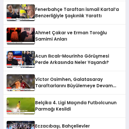
Fenerbahçe Taraftarı İsmail Kartal’a
Benzerliğiyle Şaşkınlık Yarattı
Ahmet Çakar ve Erman Toroğlu
Samimi Anları
Acun Ilıcalı-Mourinho Görüşmesi
Perde Arkasında Neler Yaşandı?
Victor Osimhen, Galatasaray
Taraftarlarını Büyülemeye Devam
Ediyor
Belçika 4. Ligi Maçında Futbolcunun
Parmağı Kesildi
Eczacıbaşı, Bahçelievler