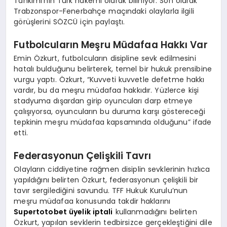
Tahkimi’nin Türk hakemi olarak biliniyor. Son olarak
Trabzonspor-Fenerbahçe maçındaki olaylarla ilgili
görüşlerini SÖZCÜ için paylaştı.
Futbolcuların Meşru Müdafaa Hakkı Var
Emin Özkurt, futbolcuların disipline sevk edilmesini
hatalı bulduğunu belirterek, temel bir hukuk prensibine
vurgu yaptı. Özkurt, “Kuvveti kuvvetle defetme hakkı
vardır, bu da meşru müdafaa hakkıdır. Yüzlerce kişi
stadyuma dışardan girip oyuncuları darp etmeye
çalışıyorsa, oyuncuların bu duruma karşı göstereceği
tepkinin meşru müdafaa kapsamında olduğunu” ifade
etti.
Federasyonun Çelişkili Tavrı
Olayların ciddiyetine rağmen disiplin sevklerinin hızlıca
yapıldığını belirten Özkurt, federasyonun çelişkili bir
tavır sergilediğini savundu. TFF Hukuk Kurulu’nun
meşru müdafaa konusunda takdir haklarını
Supertotobet üyelik iptali
kullanmadığını belirten
Özkurt, yapılan sevklerin tedbirsizce gerçekleştiğini dile