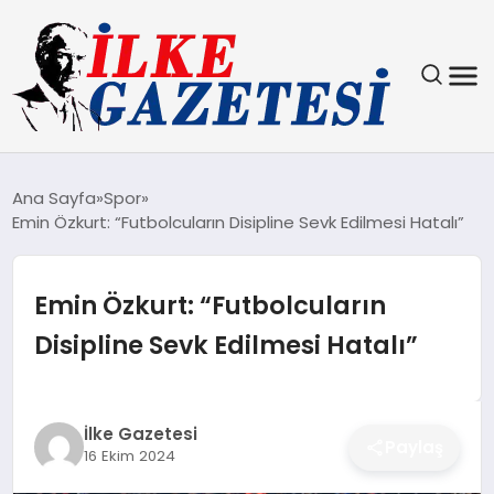
YAŞAM
Ana Sayfa
Spor
Emin Özkurt: “Futbolcuların Disipline Sevk Edilmesi Hatalı”
TEKNOLOJI
SPOR
Emin Özkurt: “Futbolcuların
Disipline Sevk Edilmesi Hatalı”
SAĞLIK
MAGAZIN
İlke Gazetesi
Paylaş
16 Ekim 2024
EKONOMI