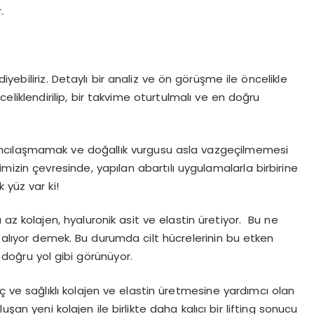
.
yebiliriz. Detaylı bir analiz ve ön görüşme ile öncelikle
liklendirilip, bir takvime oturtulmalı ve en doğru
ncılaşmamak ve doğallık vurgusu asla vazgeçilmemesi
mizin çevresinde, yapılan abartılı uygulamalarla birbirine
yüz var ki!
a az kolajen, hyaluronik asit ve elastin üretiyor. Bu ne
azalıyor demek. Bu durumda cilt hücrelerinin bu etken
doğru yol gibi görünüyor.
nç ve sağlıklı kolajen ve elastin üretmesine yardımcı olan
şan yeni kolajen ile birlikte daha kalıcı bir lifting sonucu