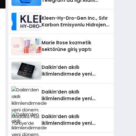
Telegram’da İlgi Alanı
Topluluklarını Bulmanın
Kolaylığı
Kleen-Hy-Dro-Gen Inc., Sıfır
Karbon Emisyonlu Hidrojen
Isıtma Teknolojisinde ISO ve
TSSA Düzenleyici Onaylarını
Marie Rose kozmetik
Aldı
sektörüne giriş yaptı
Daikin’den akıllı
iklimlendirmede yeni
dönem: Madoka Plus
Türkiye’de
Daikin’den akıllı
iklimlendirmede yeni
dönem: Madoka Plus
Türkiye’de
Daikin’den akıllı
iklimlendirmede yeni
dönem: Madoka Plus