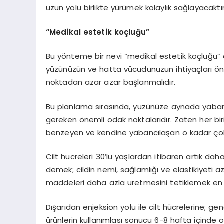
uzun yolu birlikte yürümek kolaylık sağlayacaktır
“Medikal estetik koçluğu”
Bu yönteme bir nevi “medikal estetik koçluğu” di
yüzünüzün ve hatta vücudunuzun ihtiyaçları önce
noktadan azar azar başlanmalıdır.
Bu planlama sırasında, yüzünüze aynada yaba
gereken önemli odak noktalarıdır. Zaten her biri
benzeyen ve kendine yabancılaşan o kadar çok 
Cilt hücreleri 30’lu yaşlardan itibaren artık dah
demek; cildin nemi, sağlamlığı ve elastikiyeti 
maddeleri daha azla üretmesini tetiklemek en 
Dışarıdan enjeksion yolu ile cilt hücrelerine; ge
ürünlerin kullanımlası sonucu 6-8 hafta içinde olu