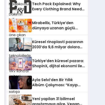
Türkiye’de Daikin’in kullanıcı
Tech Pack Explained: Why
dostu tasarımıyla öne çıkan
Every Clothing Brand Needs
Madoka ailesinin yeni nesil
One
teknolojilerle donatılmış son
modeli VRV kontrol ünitesi
Mirabellix, Türkiye’den
Madoka Plus Türkiye’de
dünyaya uzanan güçlü
satışa sunuldu. Tam
büyümesini sürdürüyor
dokunmatik ekranı, mobil
uygulama desteği ve akıllı
Küresel rinoplasti pazarının
sensör entegrasyonu
2030’da 9,6 milyar dolara
sayesinde iklimlendirme
ulaşması bekleniyor
sistemlerinin yönetimini
Türkiye’den küresel pazara:
daha kolay, konforlu ve
ShopinX, dijital ekonomi ile
verimli hale getiriyor. Enerji
gerçek dünya alışverişini bir
verimliliğini artırırken
araya getirmeyi hedefliyor
modern yaşam alanlarında
Ayla Selvi’den Bir Yıllık
teknolojiyi estetik ile bulu
Albüm Çalışması: “Kayıp
Kasetler 1” 31 Temmuz’da
Çıktı
Yeni yapilan 31 bilimsel
araştırmaya göre, Vegan