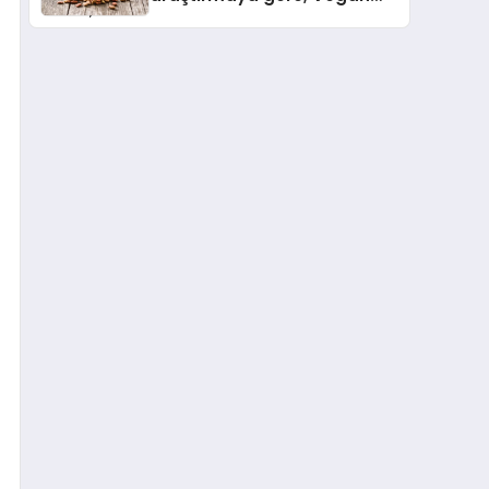
Köpek Maması ve Vegan
Kedi Mamasının İyi
Sindirildiğini Ortaya Koydu