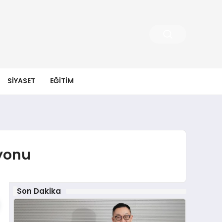
SIYASET
EĞITIM
syonu
Son Dakika