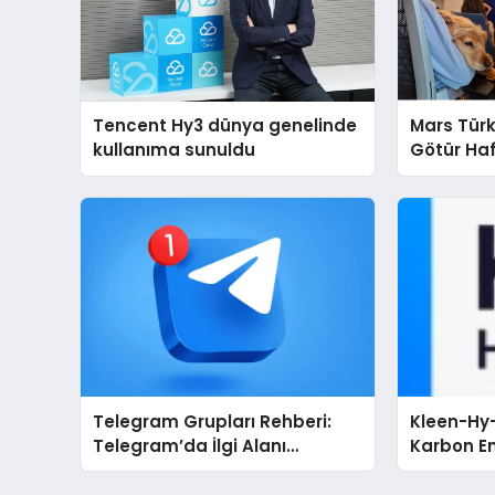
Tencent Hy3 dünya genelinde
Mars Türk
kullanıma sunuldu
Götür Haf
Telegram Grupları Rehberi:
Kleen-Hy-
Telegram’da İlgi Alanı
Karbon Em
Topluluklarını Bulmanın
Isıtma Te
Kolaylığı
TSSA Düze