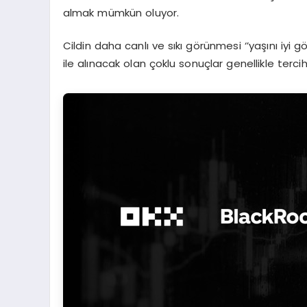
almak mümkün oluyor.
Cildin daha canlı ve sıkı görünmesi ‘’yaşını iyi
ile alınacak olan çoklu sonuçlar genellikle terci