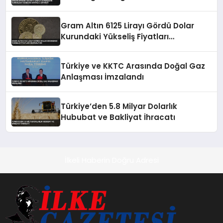
Santrali Ziyareti
Gram Altın 6125 Lirayı Gördü Dolar
Kurundaki Yükseliş Fiyatları
Destekliyor
Türkiye ve KKTC Arasında Doğal Gaz
Anlaşması İmzalandı
Türkiye’den 5.8 Milyar Dolarlık
Hububat ve Bakliyat İhracatı
İlkeli Haberin Doğru Adresi