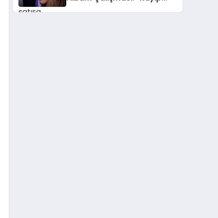
Kasetler 1” 31 Temmuz’da
Çıktı