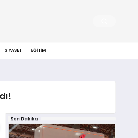
SIYASET
EĞITIM
dı!
Son Dakika