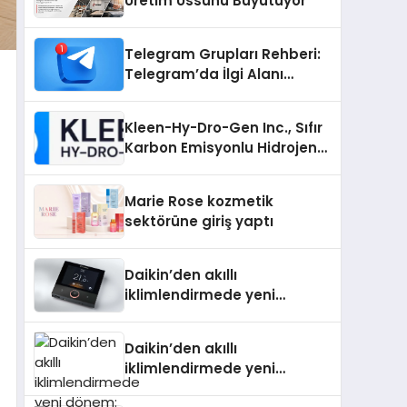
Üretim Üssünü Büyütüyor
Telegram Grupları Rehberi:
Telegram’da İlgi Alanı
Topluluklarını Bulmanın
Kolaylığı
Kleen-Hy-Dro-Gen Inc., Sıfır
Karbon Emisyonlu Hidrojen
Isıtma Teknolojisinde ISO ve
TSSA Düzenleyici Onaylarını
Marie Rose kozmetik
Aldı
sektörüne giriş yaptı
Daikin’den akıllı
iklimlendirmede yeni
dönem: Madoka Plus
Türkiye’de
Daikin’den akıllı
iklimlendirmede yeni
dönem: Madoka Plus