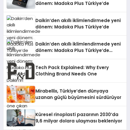
dönem: Madoka Plus Türkiye’de
Daikin’den akıllı iklimlendirmede yeni
dönem: Madoka Plus Türkiye’de
Daikin’den akıllı iklimlendirmede yeni
dönem: Madoka Plus Türkiye’de
Daikin’in kullanıcı dostu tasarımıyla
öne çıkan Madoka ailesinin yeni nesil
Tech Pack Explained: Why Every
teknolojilerle donatılmış son modeli
Clothing Brand Needs One
VRV kontrol ünitesi Madoka Plus
Türkiye’de satışa sunuldu. Tam
dokunmatik ekranı, mobil uygulama
Mirabellix, Türkiye’den dünyaya
desteği ve akıllı sensör entegrasyonu
uzanan güçlü büyümesini sürdürüyor
sayesinde iklimlendirme sistemlerinin
yönetimini daha kolay, konforlu ve
verimli hale getiriyor. Enerji
Küresel rinoplasti pazarının 2030’da
verimliliğini artırırken modern yaşam
9,6 milyar dolara ulaşması bekleniyor
alanlarında teknolojiyi estetik ile bulu