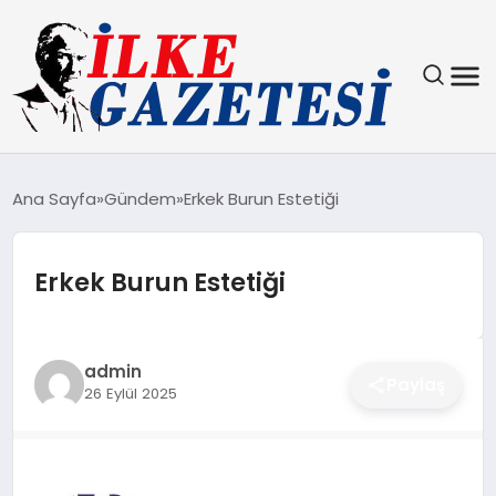
YAŞAM
Ana Sayfa
Gündem
Erkek Burun Estetiği
TEKNOLOJI
Erkek Burun Estetiği
SPOR
SAĞLIK
admin
Paylaş
26 Eylül 2025
MAGAZIN
EKONOMI