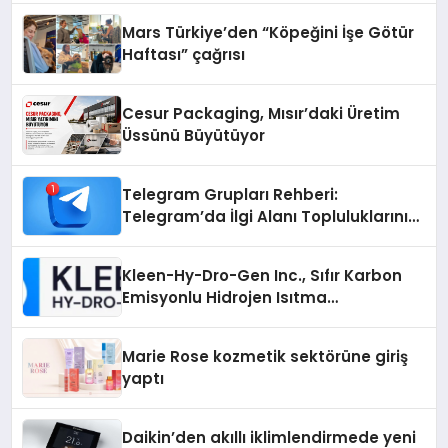
Mars Türkiye’den “Köpeğini İşe Götür
Haftası” çağrısı
Cesur Packaging, Mısır’daki Üretim
Üssünü Büyütüyor
Telegram Grupları Rehberi:
Telegram’da İlgi Alanı Topluluklarını
Bulmanın Kolaylığı
Kleen-Hy-Dro-Gen Inc., Sıfır Karbon
Emisyonlu Hidrojen Isıtma
Teknolojisinde ISO ve TSSA
Düzenleyici Onaylarını Aldı
Marie Rose kozmetik sektörüne giriş
yaptı
Daikin’den akıllı iklimlendirmede yeni