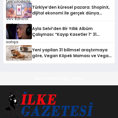
Türkiye’den küresel pazara: ShopinX,
dijital ekonomi ile gerçek dünya
alışverişini bir araya getirmeyi
hedefliyor
Ayla Selvi’den Bir Yıllık Albüm
Çalışması: “Kayıp Kasetler 1” 31
Temmuz’da Çıktı
Yeni yapilan 31 bilimsel araştırmaya
göre, Vegan Köpek Maması ve Vegan
Kedi Mamasının İyi Sindirildiğini
Ortaya Koydu
İlkeli Haberin Doğru Adresi