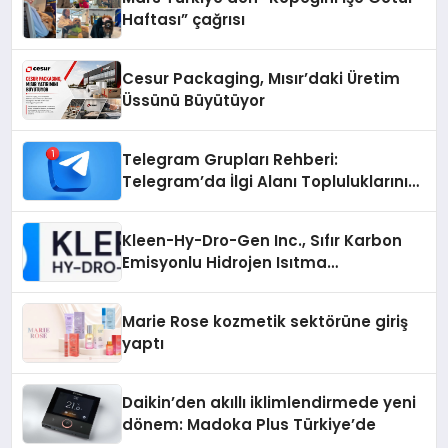
Haftası” çağrısı
Cesur Packaging, Mısır’daki Üretim
Üssünü Büyütüyor
Telegram Grupları Rehberi:
Telegram’da İlgi Alanı Topluluklarını
Bulmanın Kolaylığı
Kleen-Hy-Dro-Gen Inc., Sıfır Karbon
Emisyonlu Hidrojen Isıtma
Teknolojisinde ISO ve TSSA
Düzenleyici Onaylarını Aldı
Marie Rose kozmetik sektörüne giriş
yaptı
Daikin’den akıllı iklimlendirmede yeni
dönem: Madoka Plus Türkiye’de