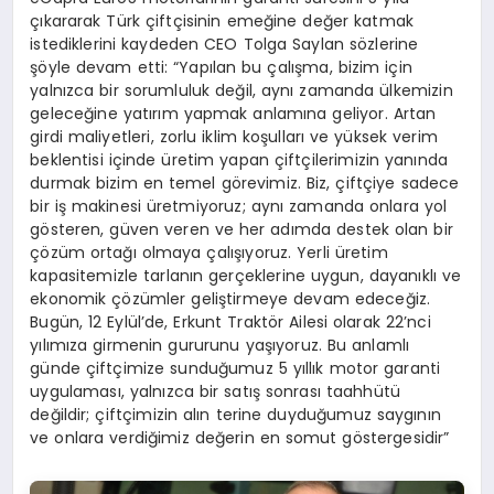
çıkararak Türk çiftçisinin emeğine değer katmak
istediklerini kaydeden CEO Tolga Saylan sözlerine
şöyle devam etti: “Yapılan bu çalışma, bizim için
yalnızca bir sorumluluk değil, aynı zamanda ülkemizin
geleceğine yatırım yapmak anlamına geliyor. Artan
girdi maliyetleri, zorlu iklim koşulları ve yüksek verim
beklentisi içinde üretim yapan çiftçilerimizin yanında
durmak bizim en temel görevimiz. Biz, çiftçiye sadece
bir iş makinesi üretmiyoruz; aynı zamanda onlara yol
gösteren, güven veren ve her adımda destek olan bir
çözüm ortağı olmaya çalışıyoruz. Yerli üretim
kapasitemizle tarlanın gerçeklerine uygun, dayanıklı ve
ekonomik çözümler geliştirmeye devam edeceğiz.
Bugün, 12 Eylül’de, Erkunt Traktör Ailesi olarak 22’nci
yılımıza girmenin gururunu yaşıyoruz. Bu anlamlı
günde çiftçimize sunduğumuz 5 yıllık motor garanti
uygulaması, yalnızca bir satış sonrası taahhütü
değildir; çiftçimizin alın terine duyduğumuz saygının
ve onlara verdiğimiz değerin en somut göstergesidir”