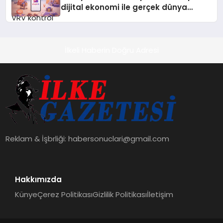
dijital ekonomi ile gerçek dünya
alışverişini bir araya getirmeyi
hedefliyor
İlkeli Haberin Doğru Adresi
Reklam & İşbrliği:
habersonuclari@gmail.com
Hakkımızda
Künye
Çerez Politikası
Gizlilik Politikası
İletişim