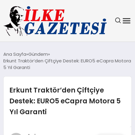
YAŞAM
Ana Sayfa
Gündem
Erkunt Traktör’den Çiftçiye Destek: EURO5 eCapra Motora
TEKNOLOJI
5 Yıl Garanti
SPOR
Erkunt Traktör’den Çiftçiye
SAĞLIK
Destek: EURO5 eCapra Motora 5
Yıl Garanti
MAGAZIN
EKONOMI