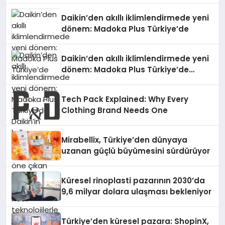
Daikin’den akıllı iklimlendirmede yeni
dönem: Madoka Plus Türkiye’de
Daikin’den akıllı iklimlendirmede yeni
dönem: Madoka Plus Türkiye’de
Daikin’in kullanıcı dostu tasarımıyla
öne çıkan Madoka ailesinin yeni nesil
Tech Pack Explained: Why Every
teknolojilerle donatılmış son modeli
Clothing Brand Needs One
VRV kontrol ünitesi Madoka Plus
Türkiye’de satışa sunuldu. Tam
dokunmatik ekranı, mobil uygulama
Mirabellix, Türkiye’den dünyaya
desteği ve akıllı sensör entegrasyonu
uzanan güçlü büyümesini sürdürüyor
sayesinde iklimlendirme sistemlerinin
yönetimini daha kolay, konforlu ve
verimli hale getiriyor. Enerji
Küresel rinoplasti pazarının 2030’da
verimliliğini artırırken modern yaşam
9,6 milyar dolara ulaşması bekleniyor
alanlarında teknolojiyi estetik ile bulu
Türkiye’den küresel pazara: ShopinX,