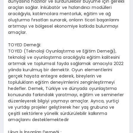
dünyasına hazırlar ve sürdürülebilir büyüme için gerekli
araçları sağlar. İnkübatör ve hızlandırıcı modülleri
aracılığıyla, katılımcılara mentorluk, eğitim ve ağ
oluşturma fırsatları sunarak, onların ticari başarılarını
artırmayı ve bölgesel ekonomiye katkıda bulunmayı
amaçlar.
TOYED Derneği:
TOYED (Teknoloji Oyunlaştırma ve Eğitim Derneği),
teknoloji ve oyunlaştırma aracılığıyla eğitim kalitesini
artırmak ve toplumsal fayda sağlamak amacıyla 2022
yılında kurulmuş bir dernektir. Oyun elementlerini
gerçek hayata entegre ederek, bireylerin ve
toplulukların eğitim deneyimlerini zenginleştirmeyi
hedefler. Dernek, Türkiye ve dünyada oyunlaştırma
konusunda farkındalık yaratmayı, eğitim ve seminerler
düzenleyerek bilgiyi yaymayı amaçlar. Ayrıca, yurtiçi
ve yurtdışı projeler geliştirerek her yaş grubuna ve
çeşitli sektörlere yönelik sürdürülebilir kalkınma
amaçlarını desteklemektedir​
Likya İş İnsanları Derneği :