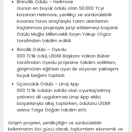
Birincilik Ödülü – Helimore
Günün en büyük ödülü olan 50.000 TL’yi
kazanan Helimore, yenilikçi ve sürdürülebilir
insansız hava araçlarıyla tarım alanlarının
ilaçlanması projesiyle jüriyi etkilemeyi başardı.
Ödülü Muğla Milletvekili Sayın Yakup Otgöz
tarafından takdim edildi.
İkincilik Ödülü – Oyedu
000 TL’lik ödül, LİİDER Başkanı Volkan Büber
tarafından Oyedu projesine takdim edilirken,
girişimcinin eğitlsel oyun ile vizyoner yaklaşımı
büyük beğeni topladı.
Üçüncülük Ödülü – Linqi App
000 TL’lik ödülün sahibi olan oyunlaştırılmış
yabancı dil uygulaması Linqi App ekibi,
başarılarıyla alkış toplarken, ödülünü LİİDER
adına Tolga Doğan takdim etti.
Girişim projeleri, yenilikçiliğin ve sürdürülebilir
kalkınmanın itici gücü olarak, toplumların ekonomik ve