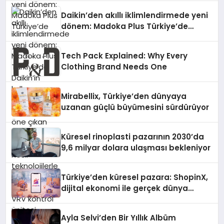
Daikin’den akıllı iklimlendirmede yeni
dönem: Madoka Plus Türkiye’de
Daikin’in kullanıcı dostu tasarımıyla
öne çıkan Madoka ailesinin yeni nesil
Tech Pack Explained: Why Every
teknolojilerle donatılmış son modeli
Clothing Brand Needs One
VRV kontrol ünitesi Madoka Plus
Türkiye’de satışa sunuldu. Tam
dokunmatik ekranı, mobil uygulama
Mirabellix, Türkiye’den dünyaya
desteği ve akıllı sensör entegrasyonu
uzanan güçlü büyümesini sürdürüyor
sayesinde iklimlendirme sistemlerinin
yönetimini daha kolay, konforlu ve
verimli hale getiriyor. Enerji
Küresel rinoplasti pazarının 2030’da
verimliliğini artırırken modern yaşam
9,6 milyar dolara ulaşması bekleniyor
alanlarında teknolojiyi estetik ile bulu
Türkiye’den küresel pazara: ShopinX,
dijital ekonomi ile gerçek dünya
alışverişini bir araya getirmeyi
hedefliyor
Ayla Selvi’den Bir Yıllık Albüm