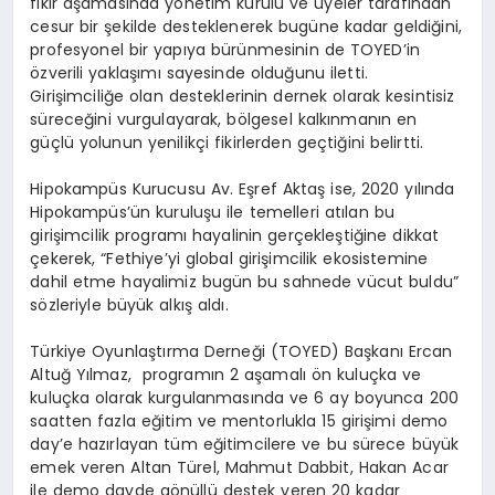
fikir aşamasında yönetim kurulu ve üyeler tarafından
cesur bir şekilde desteklenerek bugüne kadar geldiğini,
profesyonel bir yapıya bürünmesinin de TOYED’in
özverili yaklaşımı sayesinde olduğunu iletti.
Girişimciliğe olan desteklerinin dernek olarak kesintisiz
süreceğini vurgulayarak, bölgesel kalkınmanın en
güçlü yolunun yenilikçi fikirlerden geçtiğini belirtti.
Hipokampüs Kurucusu Av. Eşref Aktaş ise, 2020 yılında
Hipokampüs’ün kuruluşu ile temelleri atılan bu
girişimcilik programı hayalinin gerçekleştiğine dikkat
çekerek, “Fethiye’yi global girişimcilik ekosistemine
dahil etme hayalimiz bugün bu sahnede vücut buldu”
sözleriyle büyük alkış aldı.
Türkiye Oyunlaştırma Derneği (TOYED) Başkanı Ercan
Altuğ Yılmaz, programın 2 aşamalı ön kuluçka ve
kuluçka olarak kurgulanmasında ve 6 ay boyunca 200
saatten fazla eğitim ve mentorlukla 15 girişimi demo
day’e hazırlayan tüm eğitimcilere ve bu sürece büyük
emek veren Altan Türel, Mahmut Dabbit, Hakan Acar
ile demo dayde gönüllü destek veren 20 kadar