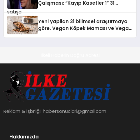
Çalışması: “Kayıp Kasetler 1” 31
Temmuz’da Çıktı
Yeni yapilan 31 bilimsel araştırmaya
göre, Vegan Köpek Maması ve Vegan
Kedi Mamasının İyi Sindirildiğini
Ortaya Koydu
İlkeli Haberin Doğru Adresi
Reklam & İşbrliği:
habersonuclari@gmail.com
Hakkımızda