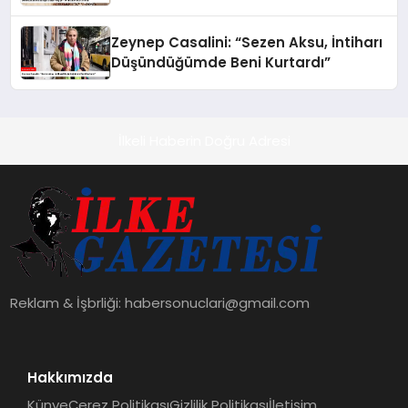
Zeynep Casalini: “Sezen Aksu, İntiharı
Düşündüğümde Beni Kurtardı”
İlkeli Haberin Doğru Adresi
Reklam & İşbrliği:
habersonuclari@gmail.com
Hakkımızda
Künye
Çerez Politikası
Gizlilik Politikası
İletişim