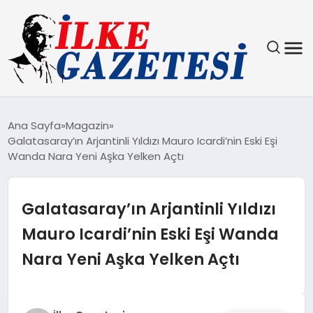
YAŞAM
Ana Sayfa
Magazin
Galatasaray’ın Arjantinli Yıldızı Mauro Icardi’nin Eski Eşi
TEKNOLOJI
Wanda Nara Yeni Aşka Yelken Açtı
SPOR
Galatasaray’ın Arjantinli Yıldızı
SAĞLIK
Mauro Icardi’nin Eski Eşi Wanda
Nara Yeni Aşka Yelken Açtı
MAGAZIN
EKONOMI