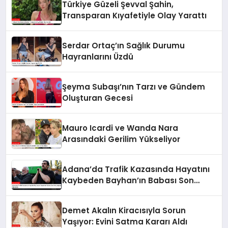
Türkiye Güzeli Şevval Şahin,
Transparan Kıyafetiyle Olay Yarattı
Serdar Ortaç’ın Sağlık Durumu
Hayranlarını Üzdü
Şeyma Subaşı’nın Tarzı ve Gündem
Oluşturan Gecesi
Mauro Icardi ve Wanda Nara
Arasındaki Gerilim Yükseliyor
Adana’da Trafik Kazasında Hayatını
Kaybeden Bayhan’ın Babası Son
Yolculuğuna Uğurlandı
Demet Akalın Kiracısıyla Sorun
Yaşıyor: Evini Satma Kararı Aldı