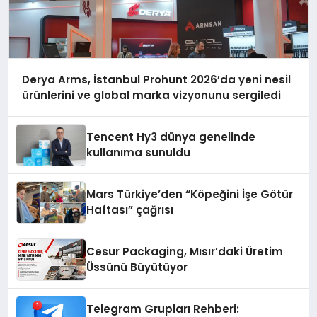
Derya Arms, İstanbul Prohunt 2026’da yeni nesil
ürünlerini ve global marka vizyonunu sergiledi
Tencent Hy3 dünya genelinde
kullanıma sunuldu
Mars Türkiye’den “Köpeğini İşe Götür
Haftası” çağrısı
Cesur Packaging, Mısır’daki Üretim
Üssünü Büyütüyor
Telegram Grupları Rehberi: