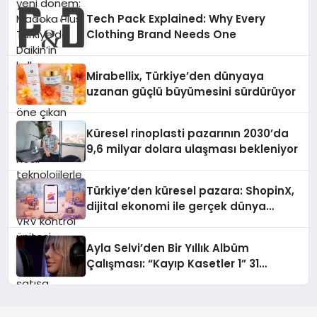
öne çıkan Madoka ailesinin yeni nesil
Tech Pack Explained: Why Every
teknolojilerle donatılmış son modeli
Clothing Brand Needs One
VRV kontrol ünitesi Madoka Plus
Türkiye’de satışa sunuldu. Tam
dokunmatik ekranı, mobil uygulama
Mirabellix, Türkiye’den dünyaya
desteği ve akıllı sensör entegrasyonu
uzanan güçlü büyümesini sürdürüyor
sayesinde iklimlendirme sistemlerinin
yönetimini daha kolay, konforlu ve
verimli hale getiriyor. Enerji
Küresel rinoplasti pazarının 2030’da
verimliliğini artırırken modern yaşam
9,6 milyar dolara ulaşması bekleniyor
alanlarında teknolojiyi estetik ile bulu
Türkiye’den küresel pazara: ShopinX,
dijital ekonomi ile gerçek dünya
alışverişini bir araya getirmeyi
hedefliyor
Ayla Selvi’den Bir Yıllık Albüm
Çalışması: “Kayıp Kasetler 1” 31
Temmuz’da Çıktı