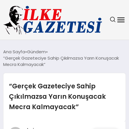
YAŞAM
Ana Sayfa
Gündem
“Gerçek Gazeteciye Sahip Çıkılmazsa Yarın Konuşacak
TEKNOLOJI
Mecra Kalmayacak”
SPOR
“Gerçek Gazeteciye Sahip
SAĞLIK
Çıkılmazsa Yarın Konuşacak
Mecra Kalmayacak”
MAGAZIN
EKONOMI