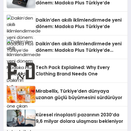
dönem: Madoka Plus Türkiye’de
Daikin’den akıllı iklimlendirmede yeni
dönem: Madoka Plus Türkiye’de
Daikin’den akıllı iklimlendirmede yeni
dönem: Madoka Plus Türkiye’de
Daikin’in kullanıcı dostu tasarımıyla
öne çıkan Madoka ailesinin yeni nesil
Tech Pack Explained: Why Every
teknolojilerle donatılmış son modeli
Clothing Brand Needs One
VRV kontrol ünitesi Madoka Plus
Türkiye’de satışa sunuldu. Tam
dokunmatik ekranı, mobil uygulama
Mirabellix, Türkiye’den dünyaya
desteği ve akıllı sensör entegrasyonu
uzanan güçlü büyümesini sürdürüyor
sayesinde iklimlendirme sistemlerinin
yönetimini daha kolay, konforlu ve
verimli hale getiriyor. Enerji
Küresel rinoplasti pazarının 2030’da
verimliliğini artırırken modern yaşam
9,6 milyar dolara ulaşması bekleniyor
alanlarında teknolojiyi estetik ile bulu