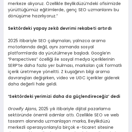
merkeze alıyoruz. Özellikle Beylikdüzü’ndeki ofisimizde
yürüttüğümüz eğitimlerde, genç SEO uzmanlarını bu
dönüşüme hazırlıyoruz.”
Sekt
ö
rdeki yapay zekâ devrimi rekabeti artırdı
2025 itibariyle SEO çalışmaları, yalnızca arama
motorlarında değil, aynı zamanda sosyal
platformlarda da yürütülmeye başladı. Google’ın
“Perspectives” özelliği ile sosyal medya içeriklerinin
SERP’te daha fazla yer bulması, markaları çok formatlı
içerik üretmeye yöneltti. Z kuşağının bilgi arama
davranışları değişirken, video ve UGC içerikler giderek
daha değerli hale geldi.
‘
Sekt
ö
rdeki yerimizi daha da güçlendireceğ
iz
’
dedi
Growify Ajans
, 2025 yılı itibariyle dijital pazarlama
sektöründe önemli adımlar attı. Özellikle SEO ve web
tasarım alanında uzmanlaşan marka, Beylikdüzü
merkezli operasyonlarıyla birçok e-ticaret sitesine