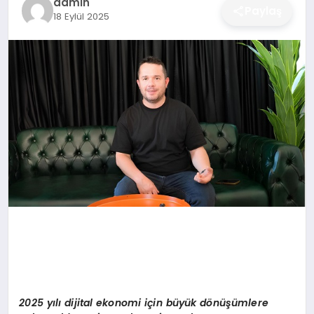
admin
Paylaş
18 Eylül 2025
DÜNYA
SIYASET
EĞITIM
2025 yılı dijital ekonomi için büyü
k d
ö
nüşümlere