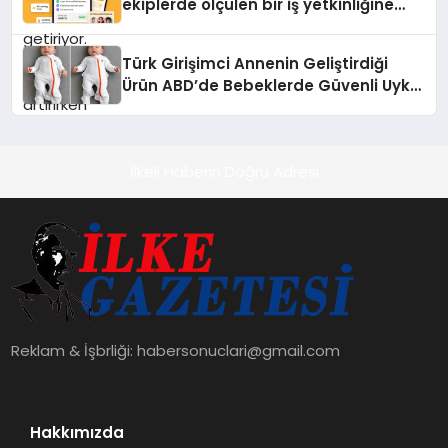
ekiplerde ölçülen bir iş yetkinliğine
dönüşüyor”
Türk Girişimci Annenin Geliştirdiği
Ürün ABD’de Bebeklerde Güvenli Uyku
Standardına Yeni Bir Bakış Açısı
Getiriyor.
İlkeli Haberin Doğru Adresi
Reklam & İşbrliği:
habersonuclari@gmail.com
Hakkımızda