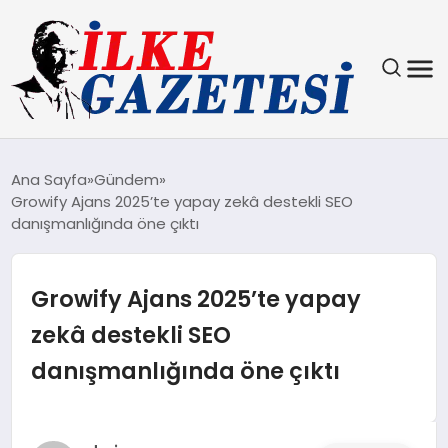
YAŞAM
Ana Sayfa
Gündem
Growify Ajans 2025’te yapay zekâ destekli SEO
TEKNOLOJI
danışmanlığında öne çıktı
SPOR
Growify Ajans 2025’te yapay
SAĞLIK
zekâ destekli SEO
danışmanlığında öne çıktı
MAGAZIN
EKONOMI