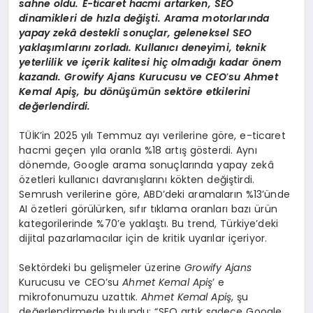
sahne oldu. E-ticaret hacmi artarken, SEO
dinamikleri de hızla değişti. Arama motorlarında
yapay zekâ destekli sonuçlar, geleneksel SEO
yaklaşımlarını zorladı. Kullanıcı deneyimi, teknik
yeterlilik ve içerik kalitesi hiç olmadığı kadar
ö
nem
kazandı. Growify Ajans Kurucusu ve CEO
’
su Ahmet
Kemal Apiş, bu d
ö
nüşümün sekt
ö
re etkilerini
değerlendirdi.
TÜİK’in 2025 yılı Temmuz ayı verilerine göre, e-ticaret
hacmi geçen yıla oranla %18 artış gösterdi. Aynı
dönemde, Google arama sonuçlarında yapay zekâ
özetleri kullanıcı davranışlarını kökten değiştirdi.
Semrush verilerine göre, ABD’deki aramaların %13’ünde
AI özetleri görülürken, sıfır tıklama oranları bazı ürün
kategorilerinde %70’e yaklaştı. Bu trend, Türkiye’deki
dijital pazarlamacılar için de kritik uyarılar içeriyor.
Sektördeki bu gelişmeler üzerine
Growify Ajans
Kurucusu ve CEO’su
Ahmet Kemal Apiş
’ e
mikrofonumuzu uzattık.
Ahmet Kemal Apiş
, şu
değerlendirmede bulundu: “SEO artık sadece Google