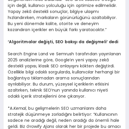
için değil, kullanıcı yolculuğu için optimize edilmelidir.
Yapay zekâ destekli sonuçlar, bilgiye ulaşımı
hızlandırırken, markaların görünürlüğünü azaltabiliyor.
Bu yeni dönemde kalite, otorite ve deneyim
kazandıran içerikler en büyük farkı yaratacaktır.”
‘
Algoritmalar değişti, SEO bakışı
da de
ğiş
meli
’
dedi
Search Engine Land ve Semrush tarafından yayınlanan
2025 analizlerine göre, Google’ın yeni yapay zekâ
destekli yapısı, klasik SEO anlayışını kökten değiştirdi.
Özellikle bilgi odaklı sorgularda, kullanıcılar herhangi bir
bağlantıya tıklamadan arama sonuçlarından
ayrılabiliyor. Bu durum, yüzeysel içeriklerin etkisini
azaltırken, teknik SEO’nun yanında kullanıcı niyeti
odaklı içerik stratejilerini öne çıkarıyor.
*A.
Kemal
, bu gelişmelerin SEO uzmanlarını daha
stratejik düşünmeye zorladığını belirtiyor: “Kullanıcının
sadece ne aradığı değil, neden aradığı da önemli hale
geldi. Biz
Growify Ajans
olarak her bir projede bu amacı