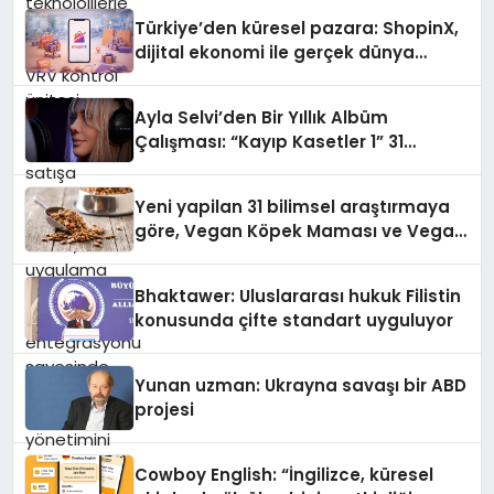
Türkiye’den küresel pazara: ShopinX,
dijital ekonomi ile gerçek dünya
alışverişini bir araya getirmeyi
hedefliyor
Ayla Selvi’den Bir Yıllık Albüm
Çalışması: “Kayıp Kasetler 1” 31
Temmuz’da Çıktı
Yeni yapilan 31 bilimsel araştırmaya
göre, Vegan Köpek Maması ve Vegan
Kedi Mamasının İyi Sindirildiğini
Ortaya Koydu
Bhaktawer: Uluslararası hukuk Filistin
konusunda çifte standart uyguluyor
Yunan uzman: Ukrayna savaşı bir ABD
projesi
Cowboy English: “İngilizce, küresel