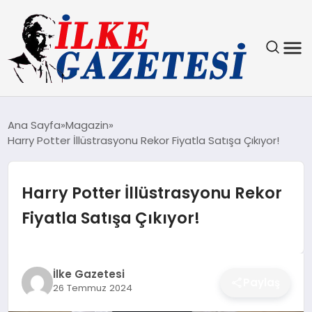
YAŞAM
Ana Sayfa
Magazin
Harry Potter İllüstrasyonu Rekor Fiyatla Satışa Çıkıyor!
TEKNOLOJI
SPOR
Harry Potter İllüstrasyonu Rekor
Fiyatla Satışa Çıkıyor!
SAĞLIK
MAGAZIN
İlke Gazetesi
Paylaş
26 Temmuz 2024
EKONOMI