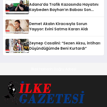
Adana’da Trafik Kazasında Hayatını
Kaybeden Bayhan’ın Babası Son
Yolculuğuna Uğurlandı
Demet Akalın Kiracısıyla Sorun
Yaşıyor: Evini Satma Kararı Aldı
Zeynep Casalini: “Sezen Aksu, İntiharı
Düşündüğümde Beni Kurtardı”
İlkeli Haberin Doğru Adresi