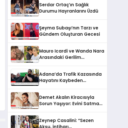
Serdar Ortaç’ın Sağlık
Durumu Hayranlarını Üzdü
Şeyma Subaşı’nın Tarzı ve
Gündem Oluşturan Gecesi
Mauro Icardi ve Wanda Nara
Arasındaki Gerilim
Yükseliyor
Adana’da Trafik Kazasında
Hayatını Kaybeden
Bayhan’ın Babası Son
Yolculuğuna Uğurlandı
Demet Akalın Kiracısıyla
Sorun Yaşıyor: Evini Satma
Kararı Aldı
Zeynep Casalini: “Sezen
Aksu, İntiharı