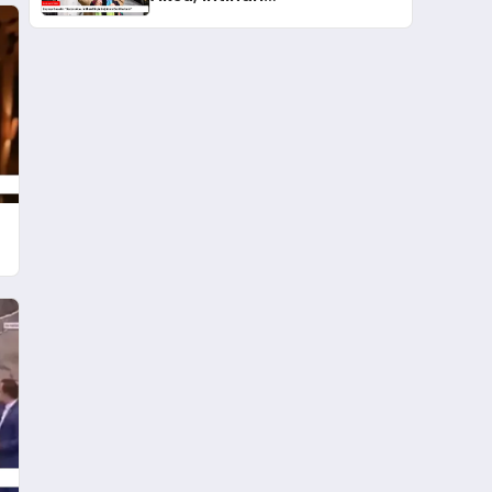
Düşündüğümde Beni
Kurtardı”