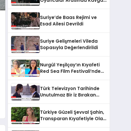
Oyuncular Arasında Kavga
Çıktı
Suriye’de Baas Rejimi ve
Esad Ailesi Devrildi
Suriye Gelişmeleri Vileda
Sopasıyla Değerlendirildi
Nurgül Yeşilçay’ın Kıyafeti
Red Sea Film Festivali’nde
Olay Oldu!
Türk Televizyon Tarihinde
Unutulmaz Bir İz Bırakan
Kurtlar Vadisi Dizisi
Gündemde
Türkiye Güzeli Şevval Şahin,
Transparan Kıyafetiyle Olay
Yarattı