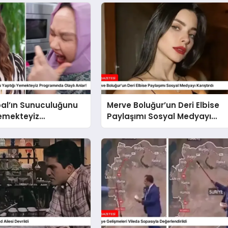
al’ın Sunuculuğunu
Merve Boluğur’un Deri Elbise
Yemekteyiz
Paylaşımı Sosyal Medyayı
da Olaylı Anlar!
Karıştırdı