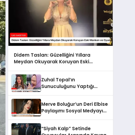
Didem Taslan: Güzelliğini Yıllara
Meydan Okuyarak Koruyan Eski
Manken ve Oyuncu
Zuhal Topal’ın
Sunuculuğunu Yaptığı
Yemekteyiz Programında
Olaylı Anlar!
Merve Boluğur’un Deri Elbise
Paylaşımı Sosyal Medyayı
Karıştırdı
“Siyah Kalp” Setinde