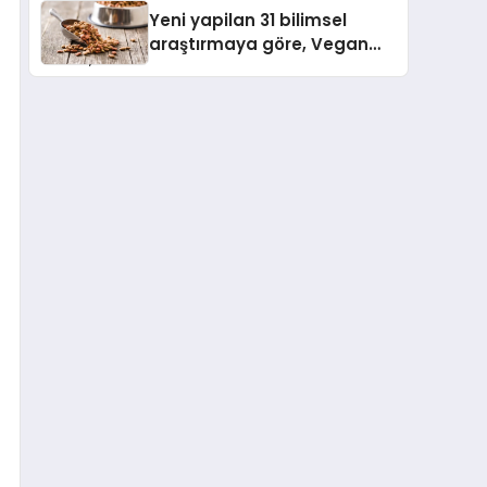
Çıktı
Yeni yapilan 31 bilimsel
araştırmaya göre, Vegan
Köpek Maması ve Vegan
Kedi Mamasının İyi
Sindirildiğini Ortaya Koydu