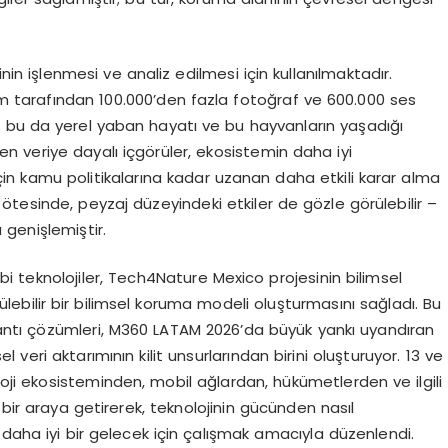
nin işlenmesi ve analiz edilmesi için kullanılmaktadır.
tem tarafından 100.000’den fazla fotoğraf ve 600.000 ses
i; bu da yerel yaban hayatı ve bu hayvanların yaşadığı
len veriye dayalı içgörüler, ekosistemin daha iyi
 için kamu politikalarına kadar uzanan daha etkili karar alma
n ötesinde, peyzaj düzeyindeki etkiler de gözle görülebilir –
genişlemiştir.
bi teknolojiler, Tech4Nature Mexico projesinin bilimsel
ülebilir bir bilimsel koruma modeli oluşturmasını sağladı. Bu
ğlantı çözümleri, M360 LATAM 2026’da büyük yankı uyandıran
eri aktarımının kilit unsurlarından birini oluşturuyor. 13 ve
loji ekosisteminden, mobil ağlardan, hükümetlerden ve ilgili
 bir araya getirerek, teknolojinin gücünden nasıl
 daha iyi bir gelecek için çalışmak amacıyla düzenlendi.