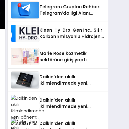
Telegram Grupları Rehberi:
Telegram’da İlgi Alanı
Topluluklarını Bulmanın
Kolaylığı
Kleen-Hy-Dro-Gen Inc., Sıfır
Karbon Emisyonlu Hidrojen
Isıtma Teknolojisinde ISO ve
TSSA Düzenleyici Onaylarını
Marie Rose kozmetik
Aldı
sektörüne giriş yaptı
Daikin’den akıllı
iklimlendirmede yeni
dönem: Madoka Plus
Türkiye’de
Daikin’den akıllı
iklimlendirmede yeni
dönem: Madoka Plus
Türkiye’de
Daikin’den akıllı