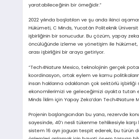
yaratabileceğinin bir örneğidir.”
2022 yılında başlatılan ve şu anda ikinci aşama
Hükümeti, C Minds, Yucatán Politeknik Üniversi
işbirliğinin bir sonucudur. Bu çözüm, yapay zeka
öncülüğünde izleme ve yönetişim ile hükümet, a
arası işbirliğini bir araya getiriyor.
“Tech4Nature Mexico, teknolojinin gerçek potan
koordinasyon, ortak eylem ve kamu politikaları
insan haklarına odaklanan çok sektörlü işbirliği
ekonomilerimizi ve geleceğimizi ayakta tutan 
Minds İklim için Yapay Zeka’dan Tech4Nature M
Projenin başlangıcından bu yana, rezervde konu
sayesinde, 40’ı nesli tükenme tehlikesiyle karşı 
sistem 16 ayrı jaguarı tespit ederek, bu türün d
önlemleri anlamak için hayati önem taşıyan bilg