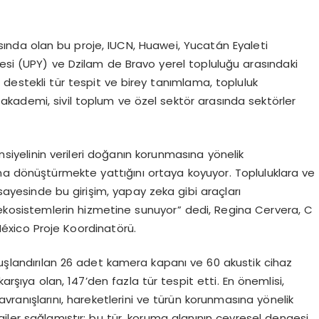
sında olan bu proje, IUCN, Huawei, Yucatán Eyaleti
tesi (UPY) ve Dzilam de Bravo yerel topluluğu arasındaki
 destekli tür tespit ve birey tanımlama, topluluk
kademi, sivil toplum ve özel sektör arasında sektörler
siyelinin verileri doğanın korunmasına yönelik
na dönüştürmekte yattığını ortaya koyuyor. Topluluklara ve
 sayesinde bu girişim, yapay zeka gibi araçları
ekosistemlerin hizmetine sunuyor” dedi, Regina Cervera, C
éxico Proje Koordinatörü.
şlandırılan 26 adet kamera kapanı ve 60 akustik cihaz
karşıya olan, 147’den fazla tür tespit etti. En önemlisi,
avranışlarını, hareketlerini ve türün korunmasına yönelik
iler sağlamıştır; bu tür, koruma alanının çevresel dengesi