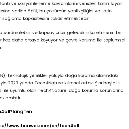
lantı ve sosyal ilerleme kavramlarını yeniden tanımlayan
sine verilen ödül, bu çözümün yenilikçiliğini ve Latin
r sağlama kapasitesini takdir etmektedir.
 sürdürülebilir ve kapsayıcı bir gelecek inşa etmenin bir
 bir kez daha ortaya koyuyor ve çevre koruma ile toplumsal
r.
N), teknolojik yenilikler yoluyla doğa koruma alanındaki
la 2020 yılında Tech4Nature küresel ortaklığını başlattı.
tesi ile uyumlu olan Tech4Nature, doğa koruma sorunlarına
eklemiştir.
h4all?lang=en
ps://www.huawei.com/en/tech4all