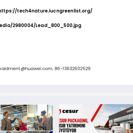
https://tech4nature.iucngreenlist.org/
edia/2980004/Lead_800_500.jpg
.maidment@huawei.com
, 86-13632602529