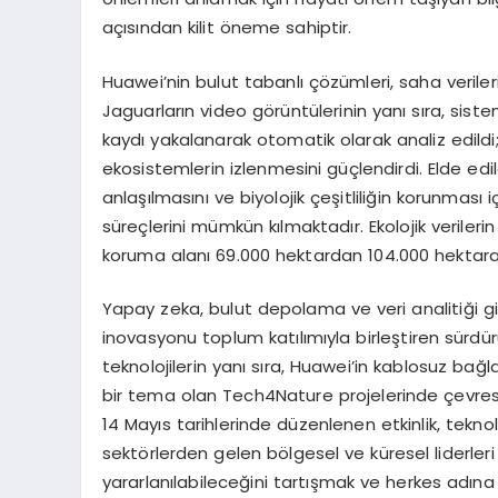
açısından kilit öneme sahiptir.
Huawei’nin bulut tabanlı çözümleri, saha verileri
Jaguarların video görüntülerinin yanı sıra, sis
kaydı yakalanarak otomatik olarak analiz edild
ekosistemlerin izlenmesini güçlendirdi. Elde edi
anlaşılmasını ve biyolojik çeşitliliğin korunması
süreçlerini mümkün kılmaktadır. Ekolojik verileri
koruma alanı 69.000 hektardan 104.000 hektara 
Yapay zeka, bulut depolama ve veri analitiği gi
inovasyonu toplum katılımıyla birleştiren sürdür
teknolojilerin yanı sıra, Huawei’in kablosuz ba
bir tema olan Tech4Nature projelerinde çevresel v
14 Mayıs tarihlerinde düzenlenen etkinlik, tekno
sektörlerden gelen bölgesel ve küresel liderleri
yararlanılabileceğini tartışmak ve herkes adına