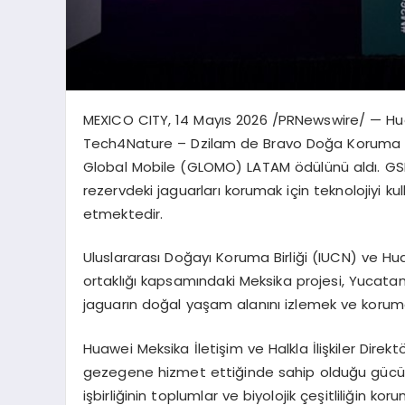
MEXICO CITY
,
14 Mayıs 2026
/PRNewswire/ — Huaw
Tech4Nature – Dzilam de Bravo Doğa Koruma Ala
Global Mobile (GLOMO) LATAM ödülünü aldı. G
rezervdeki jaguarları korumak için teknolojiyi k
etmektedir.
Uluslararası Doğayı Koruma Birliği (IUCN) ve H
ortaklığı kapsamındaki Meksika projesi, Yucatan
jaguarın doğal yaşam alanını izlemek ve korumak iç
Huawei Meksika İletişim ve Halkla İlişkiler Direk
gezegene hizmet ettiğinde sahip olduğu gücü y
işbirliğinin toplumlar ve biyolojik çeşitliliğin k