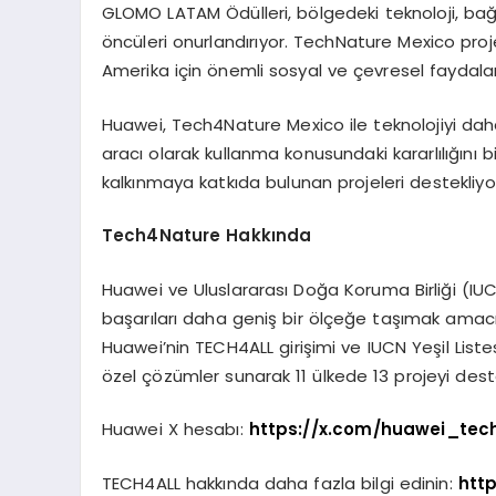
GLOMO LATAM Ödülleri, bölgedeki teknoloji, bağ
öncüleri onurlandırıyor. TechNature Mexico proje
Amerika için önemli sosyal ve çevresel faydala
Huawei, Tech4Nature Mexico ile teknolojiyi daha
aracı olarak kullanma konusundaki kararlılığını
kalkınmaya katkıda bulunan projeleri destekliyo
Tech4Nature Hakkında
Huawei ve Uluslararası Doğa Koruma Birliği (IUC
başarıları daha geniş bir ölçeğe taşımak amacıy
Huawei’nin TECH4ALL girişimi ve IUCN Yeşil Lis
özel çözümler sunarak 11 ülkede 13 projeyi dest
Huawei X hesabı:
https://x.com/huawei_tec
TECH4ALL hakkında daha fazla bilgi edinin:
htt