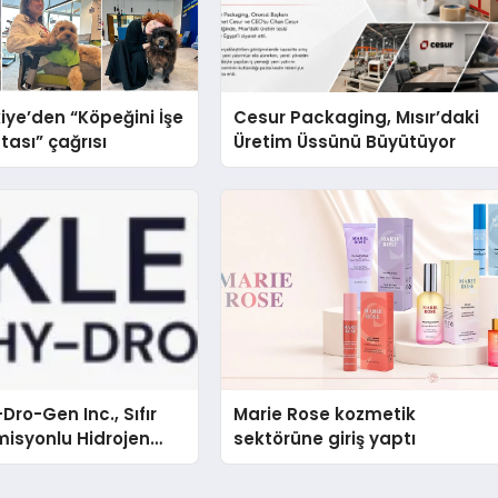
iye’den “Köpeğini İşe
Cesur Packaging, Mısır’daki
tası” çağrısı
Üretim Üssünü Büyütüyor
Dro-Gen Inc., Sıfır
Marie Rose kozmetik
isyonlu Hidrojen
sektörüne giriş yaptı
knolojisinde ISO ve
nleyici Onaylarını