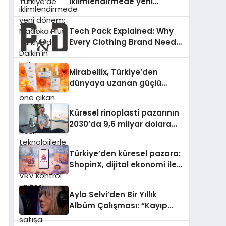
iklimlendirmede yeni
dönem: Madoka Plus
Türkiye’de Daikin’in kullanıcı
Tech Pack Explained: Why
dostu tasarımıyla öne çıkan
Every Clothing Brand Needs
Madoka ailesinin yeni nesil
One
teknolojilerle donatılmış son
modeli VRV kontrol ünitesi
Mirabellix, Türkiye’den
Madoka Plus Türkiye’de
dünyaya uzanan güçlü
satışa sunuldu. Tam
büyümesini sürdürüyor
dokunmatik ekranı, mobil
uygulama desteği ve akıllı
Küresel rinoplasti pazarının
sensör entegrasyonu
2030’da 9,6 milyar dolara
sayesinde iklimlendirme
ulaşması bekleniyor
sistemlerinin yönetimini
Türkiye’den küresel pazara:
daha kolay, konforlu ve
ShopinX, dijital ekonomi ile
verimli hale getiriyor. Enerji
gerçek dünya alışverişini bir
verimliliğini artırırken
araya getirmeyi hedefliyor
modern yaşam alanlarında
Ayla Selvi’den Bir Yıllık
teknolojiyi estetik ile bulu
Albüm Çalışması: “Kayıp
Kasetler 1” 31 Temmuz’da