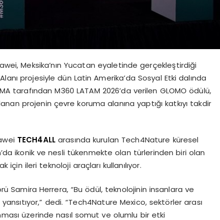
ei, Meksika’nın Yucatan eyaletinde gerçekleştirdiği
nı projesiyle dün Latin Amerika’da Sosyal Etki dalında
SMA tarafından M360 LATAM 2026’da verilen GLOMO ödülü,
ullanan projenin çevre koruma alanına yaptığı katkıyı takdir
uawei
TECH4ALL
arasında kurulan Tech4Nature küresel
’da ikonik ve nesli tükenmekte olan türlerinden biri olan
in ileri teknoloji araçları kullanılıyor.
törü Samira Herrera, “Bu ödül, teknolojinin insanlara ve
ansıtıyor,” dedi. “Tech4Nature Mexico, sektörler arası
orunması üzerinde nasıl somut ve olumlu bir etki