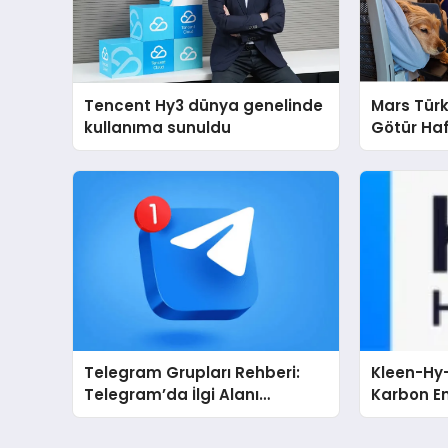
Tencent Hy3 dünya genelinde
Mars Türk
kullanıma sunuldu
Götür Haf
Telegram Grupları Rehberi:
Kleen-Hy-
Telegram’da İlgi Alanı
Karbon Em
Topluluklarını Bulmanın
Isıtma Te
Kolaylığı
TSSA Düze