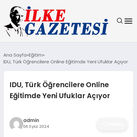
YAŞAM
Ana Sayfa
Eğitim
IDU, Türk Öğrencilere Online Eğitimde Yeni Ufuklar Açıyor
TEKNOLOJI
SPOR
IDU, Türk Öğrencilere Online
Eğitimde Yeni Ufuklar Açıyor
SAĞLIK
MAGAZIN
admin
Paylaş
06 Eylül 2024
EKONOMI