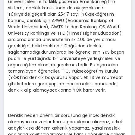
üniversiteleri ile farklılık gösteren Amerikan eğitim
sistemi, denklik konusunda da ayrışmaktadır.
Türkiye’de geçerli olan 2547 sayılı Yükseköğretim
Kanunu, denklik için ARWU (Academic Ranking of
World Universities), CWTS Leiden Ranking, QS World
University Rankings ve THE (Times Higher Education)
sıralamalarında üniversitenin ilk 400’de yer alması
gerektiğini belirtmektedir. Doğrudan denklik
sağlanamadığı durumlarda ise öğrencilerin YKS başarı
puanı ile yurtdışında bir üniversiteye yerleşmeleri ve
örgün eğitim almaları gerekmektedir. Bu aşamaları
tamamlayan öğrenciler, T.C. Yükseköğretim Kurulu
(YÖK)’na denklik başvurusu yapar. AKTS ve müfredat
gibi kriterlere göre yapılan incelemeler sonucunda
denklik alıp alamayacaklarına YÖK karar verir.
Denklik neden önemlidir sorusuna gelince; denklik
alamayan mezunlar kamu görevlerine alınmaz, erkek
adaylar kısa dönem askerlik yapamaz, yasal meslek
odalarına kayıt yaptıramaz ve kamu görevinde çalışan