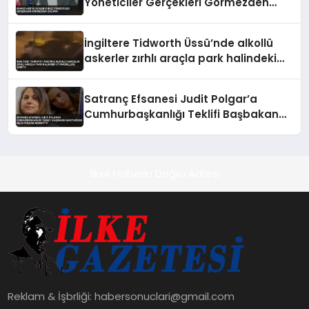
Yöneticiler Gerçekleri Görmezden
Geliyor
İngiltere Tidworth Üssü’nde alkollü
askerler zırhlı araçla park halindeki
otomobillere çarptı
Satranç Efsanesi Judit Polgar’a
Cumhurbaşkanlığı Teklifi Başbakan
Magyar’dan Geldi Polgar Reddettti
İlkeli Haberin Doğru Adresi
Reklam & İşbrliği:
habersonuclari@gmail.com