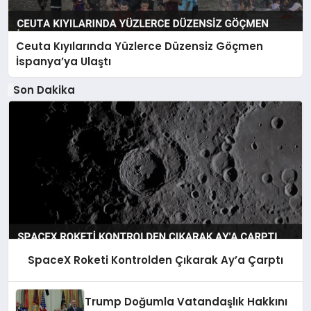
Ceuta Kıyılarında Yüzlerce Düzensiz Göçmen
İspanya’ya Ulaştı
Son Dakika
SpaceX Roketi Kontrolden Çıkarak Ay’a Çarptı
Trump Doğumla Vatandaşlık Hakkını