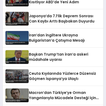
Kısıtlıyor ABD’de Yeni Adım
Japonya’da 7.1’lik Deprem Sonrası
Can Kaybı Arttı Başbakan Duyurdu
İran’dan İngiltere Ukrayna
Bulgaristan’a Çatışma Mesajı
Başkan Trump’tan İran’a askeri
müdahale uyarısı
Ceuta Kıyılarında Yüzlerce Düzensiz
Göçmen İspanya’ya Ulaştı
Macron’dan Türkiye’ye Orman
Yangınlarıyla Mücadele Desteği İçin
Teşekkür