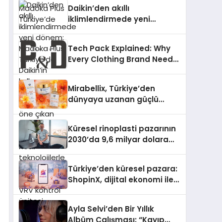
Türkiye’de
Daikin’den akıllı
iklimlendirmede yeni
dönem: Madoka Plus
Türkiye’de Daikin’in kullanıcı
Tech Pack Explained: Why
dostu tasarımıyla öne çıkan
Every Clothing Brand Needs
Madoka ailesinin yeni nesil
One
teknolojilerle donatılmış son
modeli VRV kontrol ünitesi
Mirabellix, Türkiye’den
Madoka Plus Türkiye’de
dünyaya uzanan güçlü
satışa sunuldu. Tam
büyümesini sürdürüyor
dokunmatik ekranı, mobil
uygulama desteği ve akıllı
Küresel rinoplasti pazarının
sensör entegrasyonu
2030’da 9,6 milyar dolara
sayesinde iklimlendirme
ulaşması bekleniyor
sistemlerinin yönetimini
Türkiye’den küresel pazara:
daha kolay, konforlu ve
ShopinX, dijital ekonomi ile
verimli hale getiriyor. Enerji
gerçek dünya alışverişini bir
verimliliğini artırırken
araya getirmeyi hedefliyor
modern yaşam alanlarında
Ayla Selvi’den Bir Yıllık
teknolojiyi estetik ile bulu
Albüm Çalışması: “Kayıp