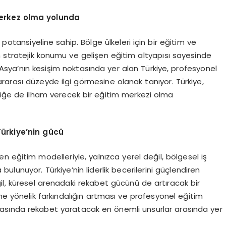
erkez olma yolunda
 potansiyeline sahip. Bölge ülkeleri için bir eğitim ve
n stratejik konumu ve gelişen eğitim altyapısı sayesinde
Asya’nın kesişim noktasında yer alan Türkiye, profesyonel
rarası düzeyde ilgi görmesine olanak tanıyor. Türkiye,
erliğe de ilham verecek bir eğitim merkezi olma
Türkiye
’
nin gücü
yen eğitim modelleriyle, yalnızca yerel değil, bölgesel iş
lunuyor. Türkiye’nin liderlik becerilerini güçlendiren
il, küresel arenadaki rekabet gücünü de artıracak bir
ne yönelik farkındalığın artması ve profesyonel eğitim
ünyasında rekabet yaratacak en önemli unsurlar arasında yer