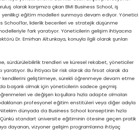
uluş olarak karşımıza çıkan BMI Business School, iş
 yenilikçi eğitim modelleri sunmaya devam ediyor. Yönetici
School’lar, liderlik becerileri ve stratejik düşünme
modelleriyle fark yaratıyor. Yöneticilerin gelişim ihtiyacına
örü Dr. Emirhan Altunkaya, konuyla ilgili olarak şunları
, sürdürülebilirlik trendleri ve küresel rekabet, yöneticiler
yaratıyor. Bu ihtiyacı bir risk olarak da fırsat olarak da
r kendilerini geliştirmeye, sürekli öğrenmeye devam etme
a başarılı olmak için yöneticilerin sadece geçmiş
 öğrenmeleri ve değişen koşullara hızla adapte olmaları
 odaklanan profesyonel eğitim enstitüleri veya diğer adıyla
k. Nitekim dünyada da Business School konseptinin hızla
 Çünkü standart üniversite eğitiminin ötesine geçen pratik
amaya dayanan, vizyoner gelişim programlarına ihtiyaç