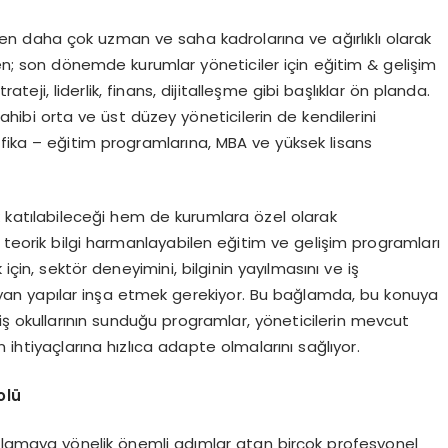
en daha çok uzman ve saha kadrolarına ve ağırlıklı olarak
ken; son dönemde kurumlar yöneticiler için eğitim & gelişim
teji, liderlik, finans, dijitalleşme gibi başlıklar ön planda.
ibi orta ve üst düzey yöneticilerin de kendilerini
ifika – eğitim programlarına, MBA ve yüksek lisans
k katılabileceği hem de kurumlara özel olarak
e teorik bilgi harmanlayabilen eğitim ve gelişim programları
in, sektör deneyimini, bilginin yayılmasını ve iş
ayan yapılar inşa etmek gerekiyor. Bu bağlamda, bu konuya
iş okullarının sunduğu programlar, yöneticilerin mevcut
en ihtiyaçlarına hızlıca adapte olmalarını sağlıyor.
olü
arşılamaya yönelik önemli adımlar atan birçok profesyonel