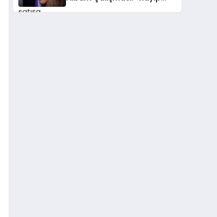
Kasetler 1” 31 Temmuz’da
Çıktı