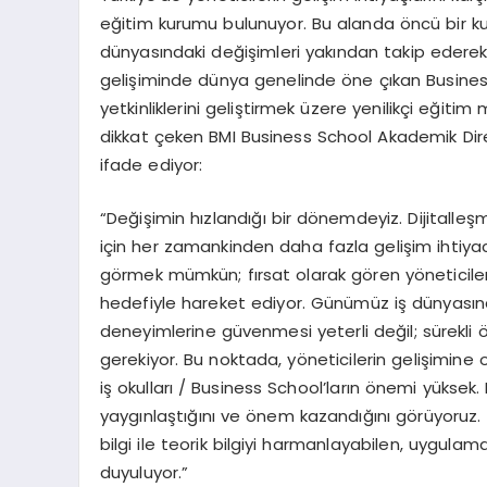
eğitim kurumu bulunuyor. Bu alanda öncü bir kur
dünyasındaki değişimleri yakından takip ederek
gelişiminde dünya genelinde öne çıkan Business 
yetkinliklerini geliştirmek üzere yenilikçi eğitim 
dikkat çeken BMI Business School Akademik Direkt
ifade ediyor:
“Değişimin hızlandığı bir dönemdeyiz. Dijitalleşme
için her zamankinden daha fazla gelişim ihtiyacı 
görmek mümkün; fırsat olarak gören yöneticile
hedefiyle hareket ediyor. Günümüz iş dünyasınd
deneyimlerine güvenmesi yeterli değil; sürekli
gerekiyor. Bu noktada, yöneticilerin gelişimine
iş okulları / Business School’ların önemi yükse
yaygınlaştığını ve önem kazandığını görüyoruz.
bilgi ile teorik bilgiyi harmanlayabilen, uygul
duyuluyor.”