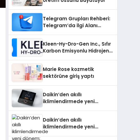
Üretim Üssünü Büyütüyor
Telegram Grupları Rehberi:
Telegram’da İlgi Alanı
Topluluklarını Bulmanın
Kolaylığı
Kleen-Hy-Dro-Gen Inc., Sıfır
Karbon Emisyonlu Hidrojen
Isıtma Teknolojisinde ISO ve
TSSA Düzenleyici Onaylarını
Marie Rose kozmetik
Aldı
sektörüne giriş yaptı
Daikin’den akıllı
iklimlendirmede yeni
dönem: Madoka Plus
Türkiye’de
Daikin’den akıllı
iklimlendirmede yeni
dönem: Madoka Plus