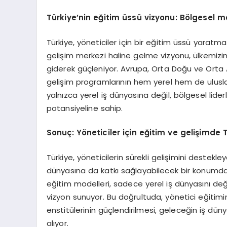
Türkiye’nin eğitim üssü vizyonu: B
ö
lgesel m
Türkiye, yöneticiler için bir eğitim üssü yaratma
gelişim merkezi haline gelme vizyonu, ülkemizi
giderek güçleniyor. Avrupa, Orta Doğu ve Orta 
gelişim programlarının hem yerel hem de ulusla
yalnızca yerel iş dünyasına değil, bölgesel lid
potansiyeline sahip.
Sonuç: Y
ö
neticiler için eğitim ve gelişimde 
Türkiye, yöneticilerin sürekli gelişimini destekle
dünyasına da katkı sağlayabilecek bir konumda bu
eğitim modelleri, sadece yerel iş dünyasını değ
vizyon sunuyor. Bu doğrultuda, yönetici eğitimi
enstitülerinin güçlendirilmesi, geleceğin iş d
alıyor.