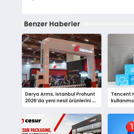
Benzer Haberler
Derya Arms, İstanbul Prohunt
Tencent 
2026’da yeni nesil ürünlerini ve
kullanım
global marka vizyonunu
sergiledi