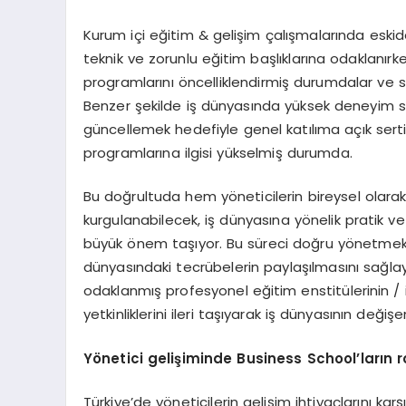
Kurum içi eğitim & gelişim çalışmalarında eskid
teknik ve zorunlu eğitim başlıklarına odaklanır
programlarını öncelliklendirmiş durumdalar ve stra
Benzer şekilde iş dünyasında yüksek deneyim sah
güncellemek hedefiyle genel katılıma açık sert
programlarına ilgisi yükselmiş durumda.
Bu doğrultuda hem yöneticilerin bireysel olara
kurgulanabilecek, iş dünyasına yönelik pratik v
büyük önem taşıyor. Bu süreci doğru yönetmek iç
dünyasındaki tecrübelerin paylaşılmasını sağl
odaklanmış profesyonel eğitim enstitülerinin / 
yetkinliklerini ileri taşıyarak iş dünyasının değiş
Y
ö
netici geliş
iminde Business School
’
ların r
Türkiye’de yöneticilerin gelişim ihtiyaçlarını k