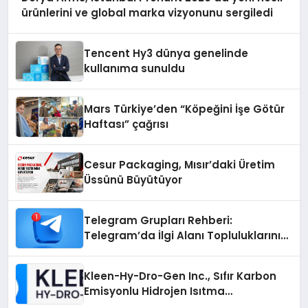
ürünlerini ve global marka vizyonunu sergiledi
Tencent Hy3 dünya genelinde
kullanıma sunuldu
Mars Türkiye’den “Köpeğini İşe Götür
Haftası” çağrısı
Cesur Packaging, Mısır’daki Üretim
Üssünü Büyütüyor
Telegram Grupları Rehberi:
Telegram’da İlgi Alanı Topluluklarını
Bulmanın Kolaylığı
Kleen-Hy-Dro-Gen Inc., Sıfır Karbon
Emisyonlu Hidrojen Isıtma
Teknolojisinde ISO ve TSSA