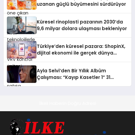
desteği ve akıllı sensör entegrasyonu
uzanan güçlü büyümesini sürdürüyor
sayesinde iklimlendirme sistemlerinin
yönetimini daha kolay, konforlu ve
verimli hale getiriyor. Enerji
Küresel rinoplasti pazarının 2030’da
verimliliğini artırırken modern yaşam
9,6 milyar dolara ulaşması bekleniyor
alanlarında teknolojiyi estetik ile bulu
Türkiye’den küresel pazara: ShopinX,
dijital ekonomi ile gerçek dünya
alışverişini bir araya getirmeyi
hedefliyor
Ayla Selvi’den Bir Yıllık Albüm
Çalışması: “Kayıp Kasetler 1” 31
Temmuz’da Çıktı
İlkeli Haberin Doğru Adresi