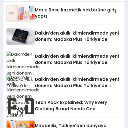
Düzenleyici Onaylarını Aldı
Marie Rose kozmetik sektörüne giriş
yaptı
Daikin’den akıllı iklimlendirmede yeni
dönem: Madoka Plus Türkiye’de
Daikin’den akıllı iklimlendirmede yeni
dönem: Madoka Plus Türkiye’de
Daikin’den akıllı iklimlendirmede yeni
dönem: Madoka Plus Türkiye’de
Daikin’in kullanıcı dostu tasarımıyla
öne çıkan Madoka ailesinin yeni nesil
Tech Pack Explained: Why Every
teknolojilerle donatılmış son modeli
Clothing Brand Needs One
VRV kontrol ünitesi Madoka Plus
Türkiye’de satışa sunuldu. Tam
dokunmatik ekranı, mobil uygulama
Mirabellix, Türkiye’den dünyaya