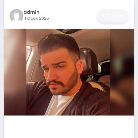
DÜNYA
admin
Paylaş
11 Ocak 2025
SIYASET
EĞITIM