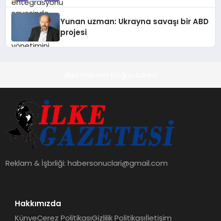
Yunan uzman: Ukrayna savaşı bir ABD
projesi
İlkeli Haberin Doğru Adresi
Reklam & İşbrliği:
habersonuclari@gmail.com
Hakkımızda
Künye
Çerez Politikası
Gizlilik Politikası
İletişim