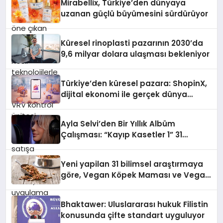
Mirabellix, Türkiye’den dünyaya
desteği ve akıllı sensör entegrasyonu
uzanan güçlü büyümesini sürdürüyor
sayesinde iklimlendirme sistemlerinin
yönetimini daha kolay, konforlu ve
verimli hale getiriyor. Enerji
Küresel rinoplasti pazarının 2030’da
verimliliğini artırırken modern yaşam
9,6 milyar dolara ulaşması bekleniyor
alanlarında teknolojiyi estetik ile bulu
Türkiye’den küresel pazara: ShopinX,
dijital ekonomi ile gerçek dünya
alışverişini bir araya getirmeyi
hedefliyor
Ayla Selvi’den Bir Yıllık Albüm
Çalışması: “Kayıp Kasetler 1” 31
Temmuz’da Çıktı
Yeni yapilan 31 bilimsel araştırmaya
göre, Vegan Köpek Maması ve Vegan
Kedi Mamasının İyi Sindirildiğini
Ortaya Koydu
Bhaktawer: Uluslararası hukuk Filistin
konusunda çifte standart uyguluyor