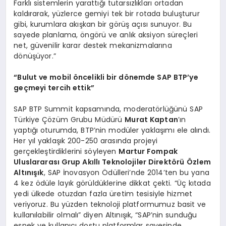
Farklı sistemlerin yarattığı tutarsızlıkları ortadan
kaldırarak, yüzlerce gemiyi tek bir rotada buluşturur
gibi, kurumlara akışkan bir görüş açısı sunuyor. Bu
sayede planlama, öngörü ve anlık aksiyon süreçleri
net, güvenilir karar destek mekanizmalarına
dönüşüyor.”
“Bulut ve mobil öncelikli bir dönemde SAP BTP’ye
geçmeyi tercih ettik”
SAP BTP Summit kapsamında, moderatörlüğünü SAP
Türkiye Çözüm Grubu Müdürü
Murat Kaptan
’ın
yaptığı oturumda, BTP’nin modüler yaklaşımı ele alındı.
Her yıl yaklaşık 200-250 arasında projeyi
gerçekleştirdiklerini söyleyen
Martur Fompak
Uluslararası Grup Akıllı Teknolojiler Direktörü
Özlem
Altınışık
, SAP İnovasyon Ödülleri’nde 2014’ten bu yana
4 kez ödüle layık görüldüklerine dikkat çekti. “Üç kıtada
yedi ülkede otuzdan fazla üretim tesisiyle hizmet
veriyoruz. Bu yüzden teknoloji platformumuz basit ve
kullanılabilir olmalı” diyen Altınışık, “SAP’nin sunduğu
esnek ve kullanıcı dostu platformlar sayesinde