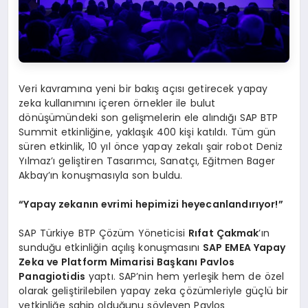
Veri kavramına yeni bir bakış açısı getirecek yapay
zeka kullanımını içeren örnekler ile bulut
dönüşümündeki son gelişmelerin ele alındığı SAP BTP
Summit etkinliğine, yaklaşık 400 kişi katıldı. Tüm gün
süren etkinlik, 10 yıl önce yapay zekalı şair robot Deniz
Yılmaz’ı geliştiren Tasarımcı, Sanatçı, Eğitmen Bager
Akbay’ın konuşmasıyla son buldu.
“Yapay zekanın evrimi hepimizi heyecanlandırıyor!”
SAP Türkiye BTP Çözüm Yöneticisi
Rıfat Çakmak
’ın
sunduğu etkinliğin açılış konuşmasını
SAP EMEA Yapay
Zeka ve Platform Mimarisi Başkanı Pavlos
Panagiotidis
yaptı. SAP’nin hem yerleşik hem de özel
olarak geliştirilebilen yapay zeka çözümleriyle güçlü bir
yetkinliğe sahip olduğunu söyleyen Pavlos