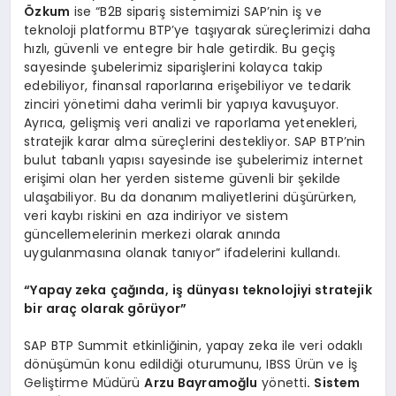
Özkum
ise “B2B sipariş sistemimizi SAP’nin iş ve
teknoloji platformu BTP’ye taşıyarak süreçlerimizi daha
hızlı, güvenli ve entegre bir hale getirdik. Bu geçiş
sayesinde şubelerimiz siparişlerini kolayca takip
edebiliyor, finansal raporlarına erişebiliyor ve tedarik
zinciri yönetimi daha verimli bir yapıya kavuşuyor.
Ayrıca, gelişmiş veri analizi ve raporlama yetenekleri,
stratejik karar alma süreçlerini destekliyor. SAP BTP’nin
bulut tabanlı yapısı sayesinde ise şubelerimiz internet
erişimi olan her yerden sisteme güvenli bir şekilde
ulaşabiliyor. Bu da donanım maliyetlerini düşürürken,
veri kaybı riskini en aza indiriyor ve sistem
güncellemelerinin merkezi olarak anında
uygulanmasına olanak tanıyor” ifadelerini kullandı.
“
Yapay zeka çağında, iş dünyası teknolojiyi stratejik
bir araç olarak görüyor”
SAP BTP Summit etkinliğinin, yapay zeka ile veri odaklı
dönüşümün konu edildiği oturumunu, IBSS Ürün ve İş
Geliştirme Müdürü
Arzu Bayramoğlu
yönetti
. Sistem