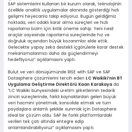
SAP sistemlerini kullanan bir kurum olarak, teknolojinin
özellikle analitik uygulamalar alanında gösterdiği hızlı
gelişimi heyecanla takip ediyoruz. Bugün geldiğimiz
noktada, veri odaklı karar alma süreçleri ve hızlı
raporlama bizim için kritik öneme sahip. Yeni nesil
araçlar sayesinde raporlama süreçlerinde hız ve
doğruluk açısından büyük kazanımlar elde ettik.
Gelecekte yapay zeka destekli içgörülerle karar destek
mekanizmalarımızı daha da güçlendirmeyi
hedefliyoruz” açıklamasını yaptı.
Bulut ve veri dönüşümünde RISE with SAP ve SAP
Datasphere çözümlerini tercih eden
LC Waikiki’nin BT
Uygulama Geliştirme Direktörü
Kaan Karakaya
da
“LC Waikiki bünyesindeki üretim şirketlerinin tedarik
zinciri süreçlerinde, farklı kaynaklardan gelen büyük
veri hacmini yönetmek, konsolide etmek ve tüm
paydaşlara anlamlı şekilde sunmak için Datasphere
ideal bir çözüm oldu. SAP ile farklı platformlardaki
verileri tek çatı altında entegre edip
anlamlandırabiliyoruz” açıklamasını yaptı.