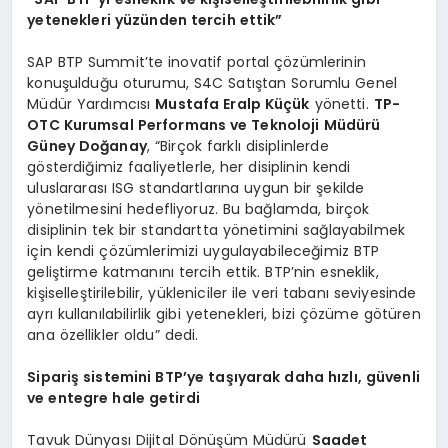
yetenekleri yüzünden tercih ettik”
SAP BTP Summit’te inovatif portal çözümlerinin
konuşulduğu oturumu, S4C Satıştan Sorumlu Genel
Müdür Yardımcısı
Mustafa Eralp Küçük
yönetti.
TP-
OTC Kurumsal Performans ve Teknoloji Müdürü
Güney Doğanay
, “Birçok farklı disiplinlerde
gösterdiğimiz faaliyetlerle, her disiplinin kendi
uluslararası ISG standartlarına uygun bir şekilde
yönetilmesini hedefliyoruz. Bu bağlamda, birçok
disiplinin tek bir standartta yönetimini sağlayabilmek
için kendi çözümlerimizi uygulayabileceğimiz BTP
geliştirme katmanını tercih ettik. BTP’nin esneklik,
kişiselleştirilebilir, yükleniciler ile veri tabanı seviyesinde
ayrı kullanılabilirlik gibi yetenekleri, bizi çözüme götüren
ana özellikler oldu” dedi.
Sipariş sistemini BTP’ye taşıyarak daha hızlı, güvenli
ve entegre hale getirdi
Tavuk Dünyası Dijital Dönüşüm Müdürü
Saadet