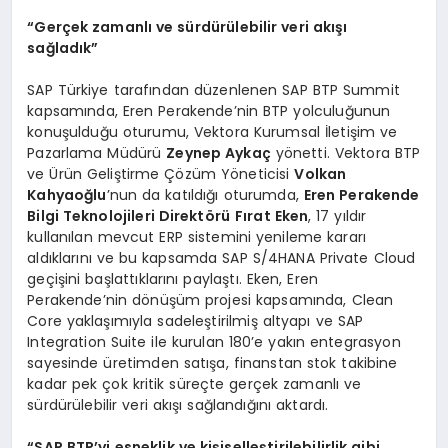
“Gerçek zamanlı ve sürdürülebilir veri akışı
sağladık”
SAP Türkiye tarafından düzenlenen SAP BTP Summit
kapsamında, Eren Perakende’nin BTP yolculuğunun
konuşulduğu oturumu, Vektora Kurumsal İletişim ve
Pazarlama Müdürü
Zeynep Aykaç
yönetti. Vektora BTP
ve Ürün Geliştirme Çözüm Yöneticisi
Volkan
Kahyaoğlu
’nun da katıldığı oturumda,
Eren Perakende
Bilgi Teknolojileri Direktörü
Fırat Eken
, 17 yıldır
kullanılan mevcut ERP sistemini yenileme kararı
aldıklarını ve bu kapsamda SAP S/4HANA Private Cloud
geçişini başlattıklarını paylaştı. Eken, Eren
Perakende’nin dönüşüm projesi kapsamında, Clean
Core yaklaşımıyla sadeleştirilmiş altyapı ve SAP
Integration Suite ile kurulan 180’e yakın entegrasyon
sayesinde üretimden satışa, finanstan stok takibine
kadar pek çok kritik süreçte gerçek zamanlı ve
sürdürülebilir veri akışı sağlandığını aktardı.
“SAP BTP’yi esneklik ve kişiselleştirilebilirlik gibi