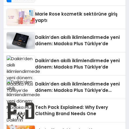
Teknolojisinde ISO ve TSSA
Düzenleyici Onaylarını Aldı
Marie Rose kozmetik sektörüne giriş
yaptı
Daikin’den akıllı iklimlendirmede yeni
dönem: Madoka Plus Türkiye’de
Daikin’den akıllı iklimlendirmede yeni
dönem: Madoka Plus Türkiye’de
Daikin’den akıllı iklimlendirmede yeni
dönem: Madoka Plus Türkiye’de
Daikin’in kullanıcı dostu tasarımıyla
öne çıkan Madoka ailesinin yeni nesil
Tech Pack Explained: Why Every
teknolojilerle donatılmış son modeli
Clothing Brand Needs One
VRV kontrol ünitesi Madoka Plus
Türkiye’de satışa sunuldu. Tam
dokunmatik ekranı, mobil uygulama