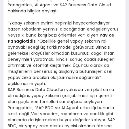
Panagiotidis, AI Agent ve SAP Business Data Cloud
hakkında bilgiler paylaştı.
“Yapay zekanın evrimi hepimizi heyecanlandırıyor,
bazen robotların yerimizi alacağından endişeleniyoruz.
Neyse ki buna karşı bazı önlemler var” diyen
Pavlos
Panagiotidis
, “Özellikle genel yapay zekanın rol
oynayabileceği üç farklı model görüyoruz: Birincisi,
geleneksel arayüzler olmadan kusursuz, doğal insan
deneyimleri yaratmak. İkincisi sonuç odaklı süreçleri
artırmak ve otomatikleştirmek. Üçüncü olarak da
müşterilerin benzersiz iş akışlarıyla bütünleşen özel
yapay zeka aracıları oluşturmasını sağlamak”
açıklamasını yaptı.
SAP Business Data Cloud’un yalnızca veri platformu
olmadığını, yapay zekanın çalışabilmesi için gerekli
olan güçlü veri temelleri sunduğunu söyleyen
Panagiotidis, “SAP BDC ve AI Agent ortaklığı bununla
sınırlı değil. Veri yönetimi, raporlama ve analitik gibi
alanlarda da işletmelere büyük değerler katıyor. SAP
BDC, bir yapay zeka destekleyicisi olmanın ötesine