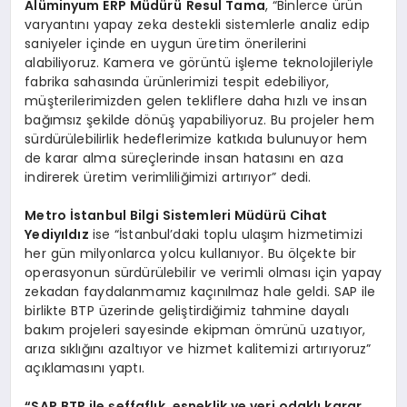
Alüminyum ERP Müdürü
Resul Tama
, “Binlerce ürün
varyantını yapay zeka destekli sistemlerle analiz edip
saniyeler içinde en uygun üretim önerilerini
alabiliyoruz. Kamera ve görüntü işleme teknolojileriyle
fabrika sahasında ürünlerimizi tespit edebiliyor,
müşterilerimizden gelen tekliflere daha hızlı ve insan
bağımsız şekilde dönüş yapabiliyoruz. Bu projeler hem
sürdürülebilirlik hedeflerimize katkıda bulunuyor hem
de karar alma süreçlerinde insan hatasını en aza
indirerek üretim verimliliğimizi artırıyor” dedi.
Metro İstanbul Bilgi Sistemleri Müdürü Cihat
Yediyıldız
ise “İstanbul’daki toplu ulaşım hizmetimizi
her gün milyonlarca yolcu kullanıyor. Bu ölçekte bir
operasyonun sürdürülebilir ve verimli olması için yapay
zekadan faydalanmamız kaçınılmaz hale geldi. SAP ile
birlikte BTP üzerinde geliştirdiğimiz tahmine dayalı
bakım projeleri sayesinde ekipman ömrünü uzatıyor,
arıza sıklığını azaltıyor ve hizmet kalitemizi artırıyoruz”
açıklamasını yaptı.
“SAP BTP ile şeffaflık, esneklik ve veri odaklı karar