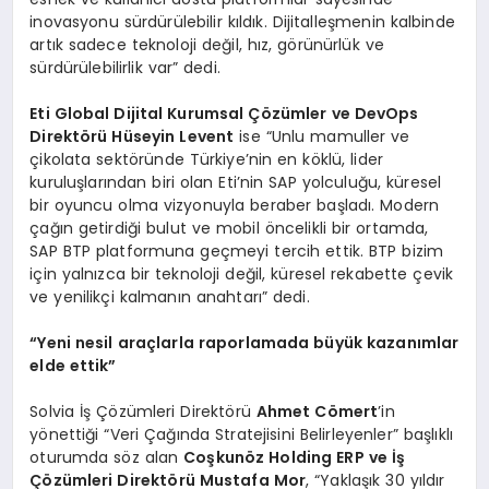
inovasyonu sürdürülebilir kıldık. Dijitalleşmenin kalbinde
artık sadece teknoloji değil, hız, görünürlük ve
sürdürülebilirlik var” dedi.
Eti Global Dijital Kurumsal Çözümler ve DevOps
Direktörü Hüseyin Levent
ise “Unlu mamuller ve
çikolata sektöründe Türkiye’nin en köklü, lider
kuruluşlarından biri olan Eti’nin SAP yolculuğu, küresel
bir oyuncu olma vizyonuyla beraber başladı. Modern
çağın getirdiği bulut ve mobil öncelikli bir ortamda,
SAP BTP platformuna geçmeyi tercih ettik. BTP bizim
için yalnızca bir teknoloji değil, küresel rekabette çevik
ve yenilikçi kalmanın anahtarı” dedi.
“Yeni nesil araçlarla raporlamada büyük kazanımlar
elde ettik”
Solvia İş Çözümleri Direktörü
Ahmet Cömert
’in
yönettiği “Veri Çağında Stratejisini Belirleyenler” başlıklı
oturumda söz alan
Coşkunöz Holding ERP ve İş
Çözümleri Direktörü Mustafa Mor
, “Yaklaşık 30 yıldır