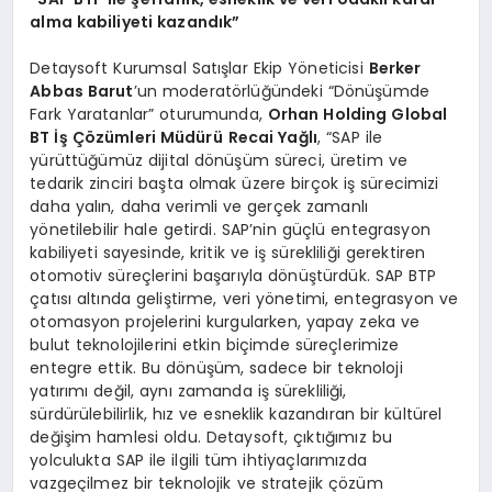
alma kabiliyeti kazandık”
Detaysoft Kurumsal Satışlar Ekip Yöneticisi
Berker
Abbas Barut
’un moderatörlüğündeki “Dönüşümde
Fark Yaratanlar” oturumunda,
Orhan Holding Global
BT İş Çözümleri Müdürü
Recai Yağlı
, “SAP ile
yürüttüğümüz dijital dönüşüm süreci, üretim ve
tedarik zinciri başta olmak üzere birçok iş sürecimizi
daha yalın, daha verimli ve gerçek zamanlı
yönetilebilir hale getirdi. SAP’nin güçlü entegrasyon
kabiliyeti sayesinde, kritik ve iş sürekliliği gerektiren
otomotiv süreçlerini başarıyla dönüştürdük. SAP BTP
çatısı altında geliştirme, veri yönetimi, entegrasyon ve
otomasyon projelerini kurgularken, yapay zeka ve
bulut teknolojilerini etkin biçimde süreçlerimize
entegre ettik. Bu dönüşüm, sadece bir teknoloji
yatırımı değil, aynı zamanda iş sürekliliği,
sürdürülebilirlik, hız ve esneklik kazandıran bir kültürel
değişim hamlesi oldu. Detaysoft, çıktığımız bu
yolculukta SAP ile ilgili tüm ihtiyaçlarımızda
vazgeçilmez bir teknolojik ve stratejik çözüm