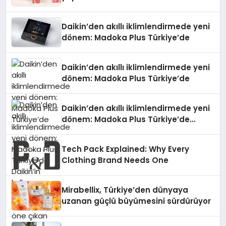
Daikin’den akıllı iklimlendirmede yeni
dönem: Madoka Plus Türkiye’de
Daikin’den akıllı iklimlendirmede yeni
dönem: Madoka Plus Türkiye’de
Daikin’den akıllı iklimlendirmede yeni
dönem: Madoka Plus Türkiye’de
Daikin’in kullanıcı dostu tasarımıyla
öne çıkan Madoka ailesinin yeni nesil
Tech Pack Explained: Why Every
teknolojilerle donatılmış son modeli
Clothing Brand Needs One
VRV kontrol ünitesi Madoka Plus
Türkiye’de satışa sunuldu. Tam
dokunmatik ekranı, mobil uygulama
Mirabellix, Türkiye’den dünyaya
desteği ve akıllı sensör entegrasyonu
uzanan güçlü büyümesini sürdürüyor
sayesinde iklimlendirme sistemlerinin
yönetimini daha kolay, konforlu ve