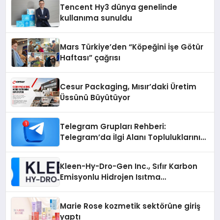
Tencent Hy3 dünya genelinde
kullanıma sunuldu
Mars Türkiye’den “Köpeğini İşe Götür
Haftası” çağrısı
Cesur Packaging, Mısır’daki Üretim
Üssünü Büyütüyor
Telegram Grupları Rehberi:
Telegram’da İlgi Alanı Topluluklarını
Bulmanın Kolaylığı
Kleen-Hy-Dro-Gen Inc., Sıfır Karbon
Emisyonlu Hidrojen Isıtma
Teknolojisinde ISO ve TSSA
Düzenleyici Onaylarını Aldı
Marie Rose kozmetik sektörüne giriş
yaptı