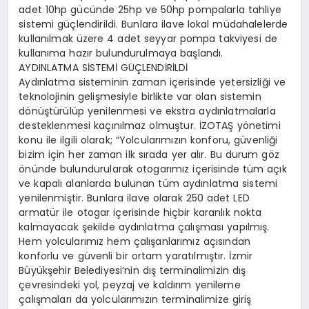
adet 10hp gücünde 25hp ve 50hp pompalarla tahliye
sistemi güçlendirildi. Bunlara ilave lokal müdahalelerde
kullanılmak üzere 4 adet seyyar pompa takviyesi de
kullanıma hazır bulundurulmaya başlandı.
AYDINLATMA SİSTEMİ GÜÇLENDİRİLDİ
Aydınlatma sisteminin zaman içerisinde yetersizliği ve
teknolojinin gelişmesiyle birlikte var olan sistemin
dönüştürülüp yenilenmesi ve ekstra aydınlatmalarla
desteklenmesi kaçınılmaz olmuştur. İZOTAŞ yönetimi
konu ile ilgili olarak; “Yolcularımızın konforu, güvenliği
bizim için her zaman ilk sırada yer alır. Bu durum göz
önünde bulundurularak otogarımız içerisinde tüm açık
ve kapalı alanlarda bulunan tüm aydınlatma sistemi
yenilenmiştir. Bunlara ilave olarak 250 adet LED
armatür ile otogar içerisinde hiçbir karanlık nokta
kalmayacak şekilde aydınlatma çalışması yapılmış.
Hem yolcularımız hem çalışanlarımız açısından
konforlu ve güvenli bir ortam yaratılmıştır. İzmir
Büyükşehir Belediyesi’nin dış terminalimizin dış
çevresindeki yol, peyzaj ve kaldırım yenileme
çalışmaları da yolcularımızın terminalimize giriş