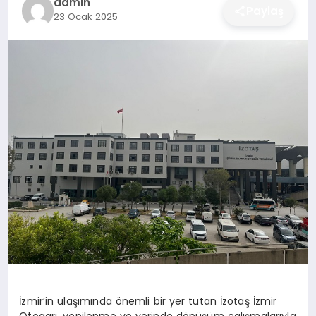
admin
Paylaş
23 Ocak 2025
DÜNYA
SIYASET
EĞITIM
İzmir’in ulaşımında önemli bir yer tutan İzotaş İzmir
Otogarı, yenilenme ve yerinde dönüşüm çalışmalarıyla