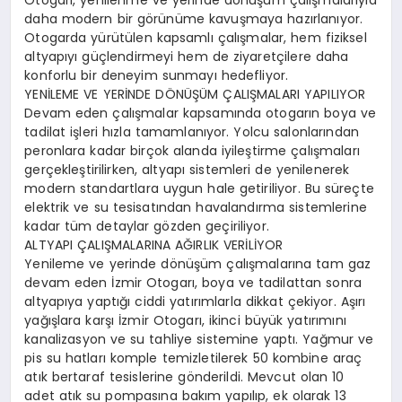
daha modern bir görünüme kavuşmaya hazırlanıyor.
Otogarda yürütülen kapsamlı çalışmalar, hem fiziksel
altyapıyı güçlendirmeyi hem de ziyaretçilere daha
konforlu bir deneyim sunmayı hedefliyor.
YENİLEME VE YERİNDE DÖNÜŞÜM ÇALIŞMALARI YAPILIYOR
Devam eden çalışmalar kapsamında otogarın boya ve
tadilat işleri hızla tamamlanıyor. Yolcu salonlarından
peronlara kadar birçok alanda iyileştirme çalışmaları
gerçekleştirilirken, altyapı sistemleri de yenilenerek
modern standartlara uygun hale getiriliyor. Bu süreçte
elektrik ve su tesisatından havalandırma sistemlerine
kadar tüm detaylar gözden geçiriliyor.
ALTYAPI ÇALIŞMALARINA AĞIRLIK VERİLİYOR
Yenileme ve yerinde dönüşüm çalışmalarına tam gaz
devam eden İzmir Otogarı, boya ve tadilattan sonra
altyapıya yaptığı ciddi yatırımlarla dikkat çekiyor. Aşırı
yağışlara karşı İzmir Otogarı, ikinci büyük yatırımını
kanalizasyon ve su tahliye sistemine yaptı. Yağmur ve
pis su hatları komple temizletilerek 50 kombine araç
atık bertaraf tesislerine gönderildi. Mevcut olan 10
adet atık su pompasına bakım yapılıp, ek olarak 13