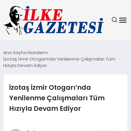
YAŞAM
Ana Sayfa
Gündem
İzotaş İzmir Otogarı’nda Yenilenme Çalışmaları Tüm
TEKNOLOJI
Hızıyla Devam Ediyor
SPOR
İzotaş İzmir Otogarı’nda
SAĞLIK
Yenilenme Çalışmaları Tüm
Hızıyla Devam Ediyor
MAGAZIN
EKONOMI