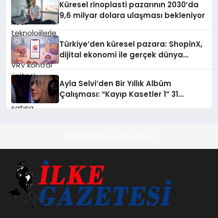
verimli hale getiriyor. Enerji
Küresel rinoplasti pazarının 2030’da
verimliliğini artırırken modern yaşam
9,6 milyar dolara ulaşması bekleniyor
alanlarında teknolojiyi estetik ile bulu
Türkiye’den küresel pazara: ShopinX,
dijital ekonomi ile gerçek dünya
alışverişini bir araya getirmeyi
hedefliyor
Ayla Selvi’den Bir Yıllık Albüm
Çalışması: “Kayıp Kasetler 1” 31
Temmuz’da Çıktı
İlkeli Haberin Doğru Adresi