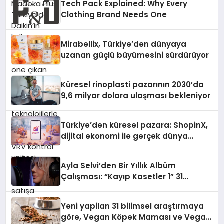
Tech Pack Explained: Why Every
teknolojilerle donatılmış son modeli
Clothing Brand Needs One
VRV kontrol ünitesi Madoka Plus
Türkiye’de satışa sunuldu. Tam
dokunmatik ekranı, mobil uygulama
Mirabellix, Türkiye’den dünyaya
desteği ve akıllı sensör entegrasyonu
uzanan güçlü büyümesini sürdürüyor
sayesinde iklimlendirme sistemlerinin
yönetimini daha kolay, konforlu ve
verimli hale getiriyor. Enerji
Küresel rinoplasti pazarının 2030’da
verimliliğini artırırken modern yaşam
9,6 milyar dolara ulaşması bekleniyor
alanlarında teknolojiyi estetik ile bulu
Türkiye’den küresel pazara: ShopinX,
dijital ekonomi ile gerçek dünya
alışverişini bir araya getirmeyi
hedefliyor
Ayla Selvi’den Bir Yıllık Albüm
Çalışması: “Kayıp Kasetler 1” 31
Temmuz’da Çıktı
Yeni yapilan 31 bilimsel araştırmaya
göre, Vegan Köpek Maması ve Vegan