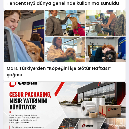
Tencent Hy3 dünya genelinde kullanıma sunuldu
Mars Türkiye’den “Köpeğini İşe Götür Haftası”
çağrısı