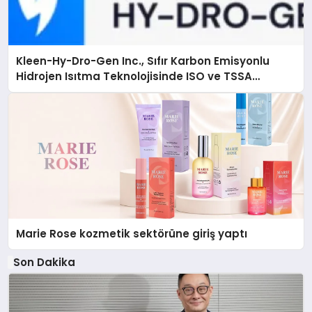
Kleen-Hy-Dro-Gen Inc., Sıfır Karbon Emisyonlu
Hidrojen Isıtma Teknolojisinde ISO ve TSSA
Düzenleyici Onaylarını Aldı
Marie Rose kozmetik sektörüne giriş yaptı
Son Dakika