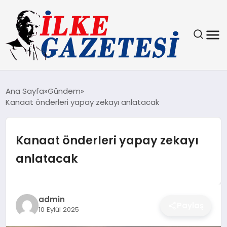
YAŞAM
Ana Sayfa
Gündem
Kanaat önderleri yapay zekayı anlatacak
TEKNOLOJI
SPOR
Kanaat önderleri yapay zekayı
anlatacak
SAĞLIK
MAGAZIN
admin
Paylaş
10 Eylül 2025
EKONOMI