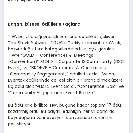
Başarı, küresel ödüllerle taçlandı
TIW, bu yıl aldığı prestijli ödüllerle de dikkat çekiyor.
The Stevie® Awards 2025’te Türkiye Innovation Week,
başvurduğu tüm kategorilerde ödüle layık görüldü.
TIW’e “GOLD – Conferences & Meetings
(Convention)”, GOLD – Corporate & Community (B2C
Event) ve “BRONZE – Corporate & Community
(Community Engagement)” ödülleri verildi. Ayrıca,
Eventex ödüllerinde de ikisi altın bir bronz olmak üzere
üç ödül aldı: “Public Event Gold”, “Conference Gold” ve
“Community Engagement Event Bronze”.
Bu ödüllerle birlikte TIW, bugüne kadar toplam 17 ödül
kazanmış oldu. Bu başarı, etkinliğin her yıl daha da
büyüdüğünü ve inovasyon dünyasındaki önemini
pekiştiriyor.