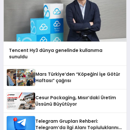
Tencent Hy3 dünya genelinde kullanıma
sunuldu
Mars Türkiye’den “Köpeğini İşe Götür
Haftası” çağrısı
Cesur Packaging, Mısır’daki Üretim
Üssünü Büyütüyor
Telegram Grupları Rehberi:
Telegram’da İlgi Alanı Topluluklarını