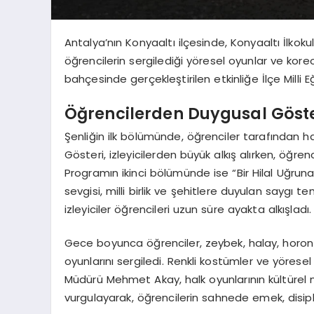
Antalya’nın Konyaaltı ilçesinde, Konyaaltı İlkoku
öğrencilerin sergilediği yöresel oyunlar ve kore
bahçesinde gerçekleştirilen etkinliğe İlçe Mill
Öğrencilerden Duygusal Göste
Şenliğin ilk bölümünde, öğrenciler tarafından ha
Gösteri, izleyicilerden büyük alkış alırken, öğr
Programın ikinci bölümünde ise “Bir Hilal Uğrun
sevgisi, milli birlik ve şehitlere duyulan saygı 
izleyiciler öğrencileri uzun süre ayakta alkışladı.
Gece boyunca öğrenciler, zeybek, halay, horon v
oyunlarını sergiledi. Renkli kostümler ve yörese
Müdürü Mehmet Akay, halk oyunlarının kültürel 
vurgulayarak, öğrencilerin sahnede emek, disipli