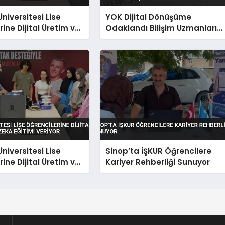
niversitesi Lise
YOK Dijital Dönüşüme
ine Dijital Üretim ve
Odaklandı Bilişim Uzmanları
a Eğitimi Veriyor
Yetiştiriyor
niversitesi Lise
Sinop’ta İŞKUR Öğrencilere
ine Dijital Üretim ve
Kariyer Rehberliği Sunuyor
a Eğitimi Veriyor