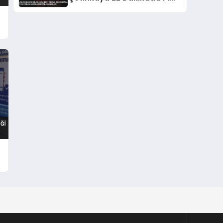
Sayısının 5000 Basamağını
Ezberledi