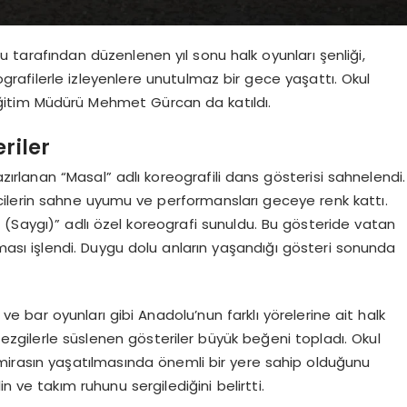
lu tarafından düzenlenen yıl sonu halk oyunları şenliği,
ografilerle izleyenlere unutulmaz bir gece yaşattı. Okul
i Eğitim Müdürü Mehmet Gürcan da katıldı.
riler
zırlanan “Masal” adlı koreografili dans gösterisi sahnelendi.
encilerin sahne uyumu ve performansları geceye renk kattı.
a (Saygı)” adlı özel koreografi sunuldu. Bu gösteride vatan
teması işlendi. Duygu dolu anların yaşandığı gösteri sonunda
e bar oyunları gibi Anadolu’nun farklı yörelerine ait halk
l ezgilerle süslenen gösteriler büyük beğeni topladı. Okul
mirasın yaşatılmasında önemli bir yere sahip olduğunu
n ve takım ruhunu sergilediğini belirtti.