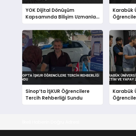
YOK Dijital Dönüşüm
Karabük Ü
Kapsamında Bilişim Uzmanları
Öğrenciler
Yetiştiriyor
Yapay Zek
Sinop’ta İŞKUR Öğrencilere
Karabük Ü
Tercih Rehberliği Sundu
Öğrenciler
Yapay Zek
İlkeli Haberin Doğru Adresi