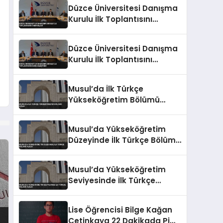
Düzce Üniversitesi Danışma
Kurulu İlk Toplantısını
Tamamladı
Düzce Üniversitesi Danışma
Kurulu İlk Toplantısını
Gerçekleştirdi
Musul’da İlk Türkçe
Yükseköğretim Bölümü
Açıldı
Musul’da Yükseköğretim
Düzeyinde İlk Türkçe Bölümü
Açıldı
Musul’da Yükseköğretim
Seviyesinde İlk Türkçe
Bölümü Açıldı
Lise Öğrencisi Bilge Kağan
Çetinkaya 22 Dakikada Pi