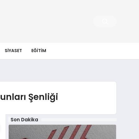
SIYASET
EĞITIM
unları Şenliği
Son Dakika