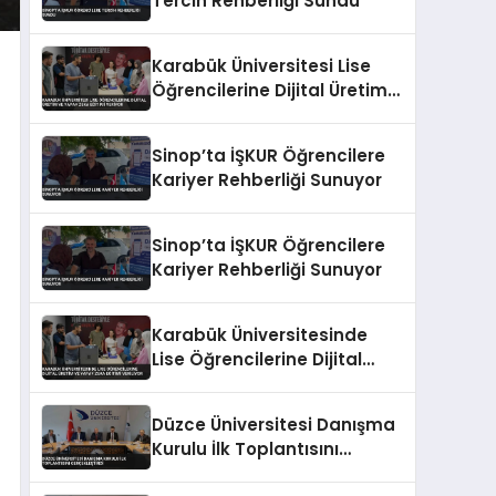
Tercih Rehberliği Sundu
Karabük Üniversitesi Lise
Öğrencilerine Dijital Üretim
ve Yapay Zeka Eğitimi
Veriyor
Sinop’ta İŞKUR Öğrencilere
Kariyer Rehberliği Sunuyor
Sinop’ta İŞKUR Öğrencilere
Kariyer Rehberliği Sunuyor
Karabük Üniversitesinde
Lise Öğrencilerine Dijital
Üretim ve Yapay Zeka
Eğitimi Veriliyor
Düzce Üniversitesi Danışma
Kurulu İlk Toplantısını
Gerçekleştirdi