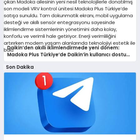
Daikin’den akıllı iklimlendirmede yeni dönem:
Madoka Plus Türkiye’de Daikin’in kullanıcı dostu
tasarımıyla öne çıkan Madoka ailesinin yeni nesil
Son Dakika
teknolojilerle donatılmış son modeli VRV kontrol
ünitesi Madoka Plus Türkiye’de satışa sunuldu.
Tam dokunmatik ekranı, mobil uygulama desteği
ve akıllı sensör entegrasyonu sayesinde
iklimlendirme sistemlerinin yönetimini daha kolay,
konforlu ve verimli hale getiriyor. Enerji verimliliğini
artırırken modern yaşam alanlarında teknolojiyi
estetik ile bulu