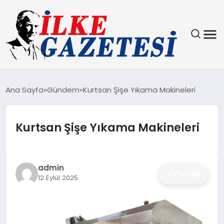
YAŞAM
Ana Sayfa
Gündem
Kurtsan Şişe Yıkama Makineleri
TEKNOLOJI
Kurtsan Şişe Yıkama Makineleri
SPOR
SAĞLIK
admin
Paylaş
12 Eylül 2025
MAGAZIN
EKONOMI