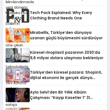
Daikin’in kullanıcı dostu tasarımıyla
öne çıkan Madoka ailesinin yeni nesil
Tech Pack Explained: Why Every
teknolojilerle donatılmış son modeli
Clothing Brand Needs One
VRV kontrol ünitesi Madoka Plus
Türkiye’de satışa sunuldu. Tam
dokunmatik ekranı, mobil uygulama
Mirabellix, Türkiye’den dünyaya
desteği ve akıllı sensör entegrasyonu
uzanan güçlü büyümesini sürdürüyor
sayesinde iklimlendirme sistemlerinin
yönetimini daha kolay, konforlu ve
verimli hale getiriyor. Enerji
Küresel rinoplasti pazarının 2030’da
verimliliğini artırırken modern yaşam
9,6 milyar dolara ulaşması bekleniyor
alanlarında teknolojiyi estetik ile bulu
Türkiye’den küresel pazara: ShopinX,
dijital ekonomi ile gerçek dünya
alışverişini bir araya getirmeyi
hedefliyor
Ayla Selvi’den Bir Yıllık Albüm
Çalışması: “Kayıp Kasetler 1” 31
Temmuz’da Çıktı