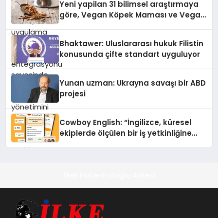
Yeni yapilan 31 bilimsel araştırmaya
göre, Vegan Köpek Maması ve Vegan
Kedi Mamasının İyi Sindirildiğini
Ortaya Koydu
Bhaktawer: Uluslararası hukuk Filistin
konusunda çifte standart uyguluyor
Yunan uzman: Ukrayna savaşı bir ABD
projesi
Cowboy English: “İngilizce, küresel
ekiplerde ölçülen bir iş yetkinliğine
dönüşüyor”
İlkeli Haberin Doğru Adresi