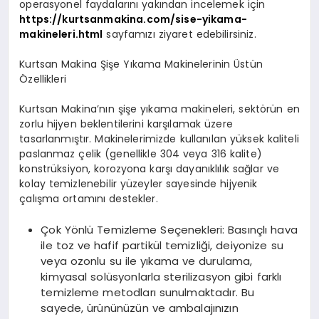
operasyonel faydalarını yakından incelemek için
https://kurtsanmakina.com/sise-yikama-
makineleri.html
sayfamızı ziyaret edebilirsiniz.
Kurtsan Makina Şişe Yıkama Makinelerinin Üstün
Özellikleri
Kurtsan Makina’nın şişe yıkama makineleri, sektörün en
zorlu hijyen beklentilerini karşılamak üzere
tasarlanmıştır. Makinelerimizde kullanılan yüksek kaliteli
paslanmaz çelik (genellikle 304 veya 316 kalite)
konstrüksiyon, korozyona karşı dayanıklılık sağlar ve
kolay temizlenebilir yüzeyler sayesinde hijyenik
çalışma ortamını destekler.
Çok Yönlü Temizleme Seçenekleri: Basınçlı hava
ile toz ve hafif partikül temizliği, deiyonize su
veya ozonlu su ile yıkama ve durulama,
kimyasal solüsyonlarla sterilizasyon gibi farklı
temizleme metodları sunulmaktadır. Bu
sayede, ürününüzün ve ambalajınızın