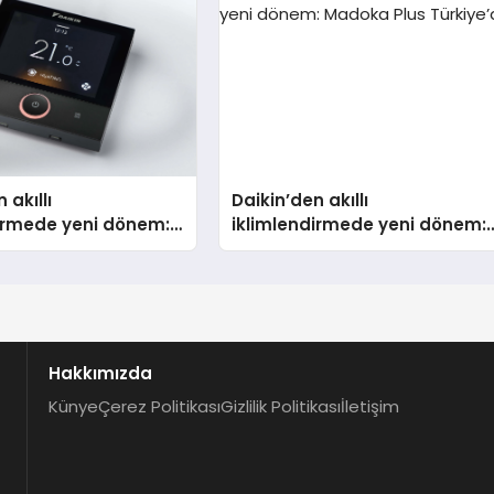
Aldı
 akıllı
Daikin’den akıllı
dirmede yeni dönem:
iklimlendirmede yeni dönem:
lus Türkiye’de
Madoka Plus Türkiye’de
Hakkımızda
Künye
Çerez Politikası
Gizlilik Politikası
İletişim