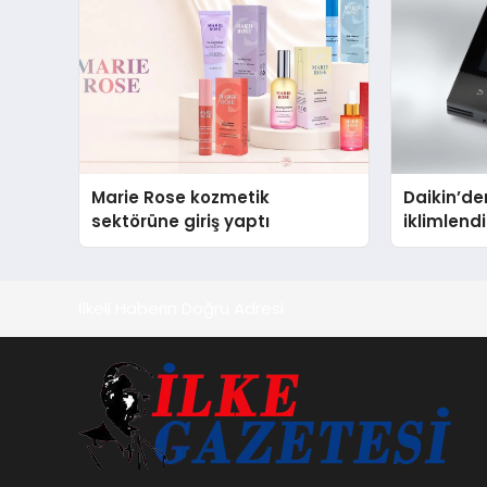
Marie Rose kozmetik
Daikin’den
sektörüne giriş yaptı
iklimlen
Madoka P
İlkeli Haberin Doğru Adresi