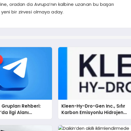
erine, oradan da Avrupa’nın kalbine uzanan bu başarı
n yeni bir zirvesi olmaya aday.
Grupları Rehberi:
Kleen-Hy-Dro-Gen Inc., Sıfır
da İlgi Alanı
Karbon Emisyonlu Hidrojen
arını Bulmanın
Isıtma Teknolojisinde ISO ve
TSSA Düzenleyici Onaylarını