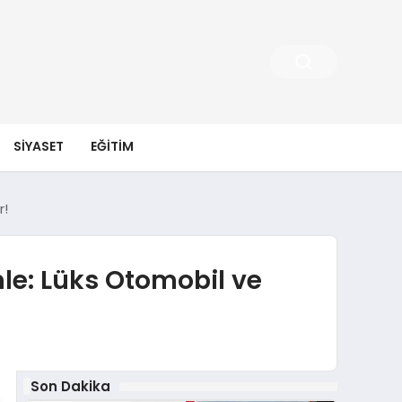
SIYASET
EĞITIM
r!
le: Lüks Otomobil ve
Son Dakika