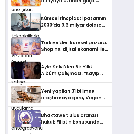
dünyaya uzanan güçlü
satışa sunuldu. Tam
büyümesini sürdürüyor
dokunmatik ekranı, mobil
uygulama desteği ve akıllı
Küresel rinoplasti pazarının
sensör entegrasyonu
2030’da 9,6 milyar dolara
sayesinde iklimlendirme
ulaşması bekleniyor
sistemlerinin yönetimini
Türkiye’den küresel pazara:
daha kolay, konforlu ve
ShopinX, dijital ekonomi ile
verimli hale getiriyor. Enerji
gerçek dünya alışverişini bir
verimliliğini artırırken
araya getirmeyi hedefliyor
modern yaşam alanlarında
Ayla Selvi’den Bir Yıllık
teknolojiyi estetik ile bulu
Albüm Çalışması: “Kayıp
Kasetler 1” 31 Temmuz’da
Çıktı
Yeni yapilan 31 bilimsel
araştırmaya göre, Vegan
Köpek Maması ve Vegan
Kedi Mamasının İyi
Bhaktawer: Uluslararası
Sindirildiğini Ortaya Koydu
hukuk Filistin konusunda
çifte standart uyguluyor