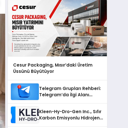
Cesur Packaging, Mısır’daki Üretim
Üssünü Büyütüyor
Telegram Grupları Rehberi:
Telegram’da İlgi Alanı
Topluluklarını Bulmanın
Kolaylığı
Kleen-Hy-Dro-Gen Inc., Sıfır
Karbon Emisyonlu Hidrojen
Isıtma Teknolojisinde ISO ve