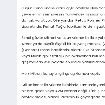
Bugün Bena Finans aracılığıyla özellikle New Yo
çevrelerinin sermayesini Türkiye’deki iş insanla
da fark yaratıyor. Öte yandan Petco Polimer Pl
ticaretinde, Ferhat Tuğla fabrikası ile de inşaat
Şimdi gözler Mitrani ve uzun yıllardır birlikte yol a
Almanya’da büyük ölçekli bir alışveriş merkezi 
(Genesis) resmi bayiliklerini alarak lüks otomob
veya Münih gibi stratejik bir lokasyonda kurulac
girişimcilerin Avrupa’daki en iddialı yatırımlarınd
Moiz Mitrani konuyla ilgili şu açıklamayı yaptı:
“Ali Balkaner ile yıllardır birbirimizi tamamlaya
bir oto galeri veya AVM yatırımı değil; Türk iş 
bayrak projesi olacak. 2026’nın ilk çeyreğinde f