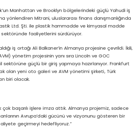
rk’un Manhattan ve Brooklyn bölgelerindeki güçlü Yahudi iş
rına yönlendiren Mitrani, uluslararası finans danışmanlığında
astik Ltd. Şti. ile plastik hammadde ve kimyasal madde
 sektöründe faaliyetlerini sürdürüyor.
ldığı iş ortağı Ali Balkaner’in Almanya projesine çevrildi. İkili,
(AVM) yönetim projesinin yanı sıra Lincoln ve GOC
il sektörüne güçlü bir giriş yapmaya hazırlanıyor. Frankfurt
ak olan yeni oto galeri ve AVM yönetimi şirketi, Türk
an biri olacak.
rak çok başarılı işlere imza attık. Almanya projemiz, sadece
insanlarının Avrupa’daki gücünü ve vizyonunu gösteren bir
aaliyete geçirmeyi hedefliyoruz.”