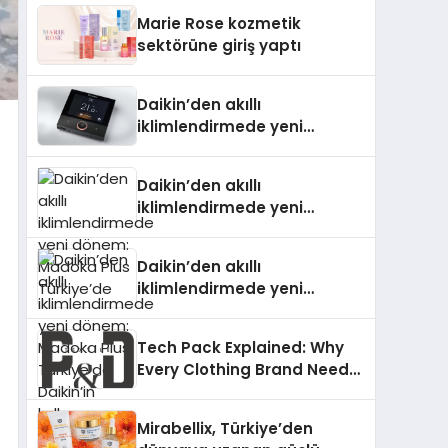
TSSA Düzenleyici Onaylarını
Marie Rose kozmetik
Aldı
sektörüne giriş yaptı
Daikin’den akıllı
iklimlendirmede yeni
dönem: Madoka Plus
Türkiye’de
Daikin’den akıllı
iklimlendirmede yeni
dönem: Madoka Plus
Türkiye’de
Daikin’den akıllı
iklimlendirmede yeni
dönem: Madoka Plus
Türkiye’de Daikin’in kullanıcı
Tech Pack Explained: Why
dostu tasarımıyla öne çıkan
Every Clothing Brand Needs
Madoka ailesinin yeni nesil
One
teknolojilerle donatılmış son
modeli VRV kontrol ünitesi
Mirabellix, Türkiye’den
Madoka Plus Türkiye’de