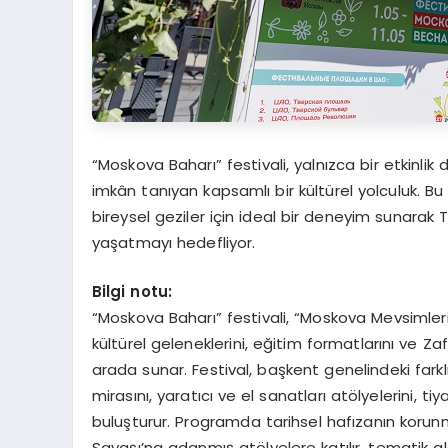
“Moskova Baharı” festivali, yalnızca bir etkinlik 
imkân tanıyan kapsamlı bir kültürel yolculuk. Bu
bireysel geziler için ideal bir deneyim sunara
yaşatmayı hedefliyor.
Bilgi notu:
“Moskova Baharı” festivali, “Moskova Mevsimleri” s
kültürel geleneklerini, eğitim formatlarını ve 
arada sunar. Festival, başkent genelindeki farkl
mirasını, yaratıcı ve el sanatları atölyelerini, t
buluşturur. Programda tarihsel hafızanın korunm
Savaşı’na adanmış atölyelere katılır, tematik alan