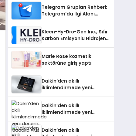
Telegram Grupları Rehberi:
Telegram’da İlgi Alanı
Topluluklarını Bulmanın
Kolaylığı
Kleen-Hy-Dro-Gen Inc., Sıfır
Karbon Emisyonlu Hidrojen
Isıtma Teknolojisinde ISO ve
TSSA Düzenleyici Onaylarını
Marie Rose kozmetik
Aldı
sektörüne giriş yaptı
Daikin’den akıllı
iklimlendirmede yeni
dönem: Madoka Plus
Türkiye’de
Daikin’den akıllı
iklimlendirmede yeni
dönem: Madoka Plus
Türkiye’de
Daikin’den akıllı