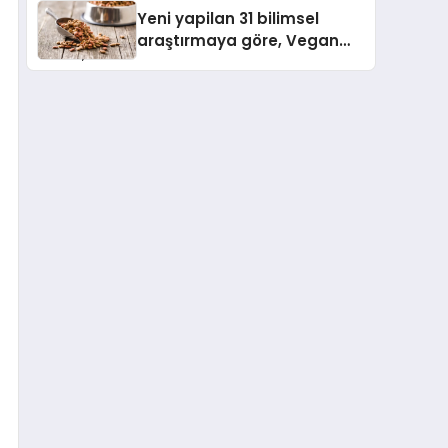
Çıktı
Yeni yapilan 31 bilimsel
araştırmaya göre, Vegan
Köpek Maması ve Vegan
Kedi Mamasının İyi
Sindirildiğini Ortaya Koydu