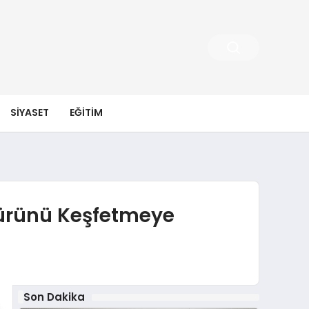
SIYASET
EĞITIM
ltürünü Keşfetmeye
Son Dakika