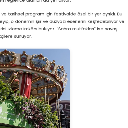
ern eğlence alanları da yer alıyor.
e tarihsel program için festivalde özel bir yer ayrıldı. Bu
yip, o dönemin şiir ve düzyazı eserlerini keşfedebiliyor ve
ini izleme imkânı buluyor. “Sahra mutfakları” ise savaş
tçilere sunuyor.