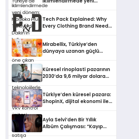
iklimlendirmede yeni
dönem: Madoka Plus
Türkiye’de Daikin’in kullanıcı
Tech Pack Explained: Why
dostu tasarımıyla öne çıkan
Every Clothing Brand Needs
Madoka ailesinin yeni nesil
One
teknolojilerle donatılmış son
modeli VRV kontrol ünitesi
Mirabellix, Türkiye’den
Madoka Plus Türkiye’de
dünyaya uzanan güçlü
satışa sunuldu. Tam
büyümesini sürdürüyor
dokunmatik ekranı, mobil
uygulama desteği ve akıllı
Küresel rinoplasti pazarının
sensör entegrasyonu
2030’da 9,6 milyar dolara
sayesinde iklimlendirme
ulaşması bekleniyor
sistemlerinin yönetimini
Türkiye’den küresel pazara:
daha kolay, konforlu ve
ShopinX, dijital ekonomi ile
verimli hale getiriyor. Enerji
gerçek dünya alışverişini bir
verimliliğini artırırken
araya getirmeyi hedefliyor
modern yaşam alanlarında
Ayla Selvi’den Bir Yıllık
teknolojiyi estetik ile bulu
Albüm Çalışması: “Kayıp
Kasetler 1” 31 Temmuz’da