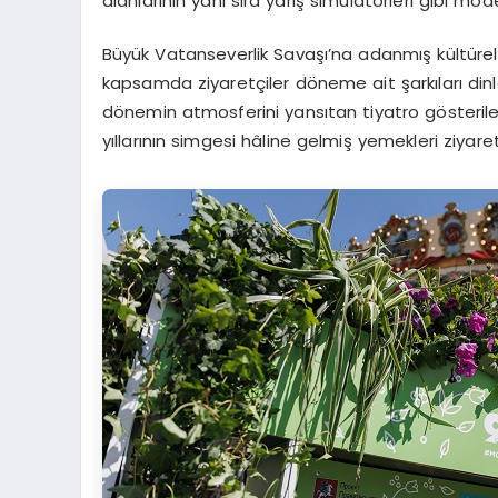
alanlarının yanı sıra yarış simülatörleri gibi mod
Büyük Vatanseverlik Savaşı’na adanmış kültürel v
kapsamda ziyaretçiler döneme ait şarkıları dinle
dönemin atmosferini yansıtan tiyatro gösteriler
yıllarının simgesi hâline gelmiş yemekleri ziyare