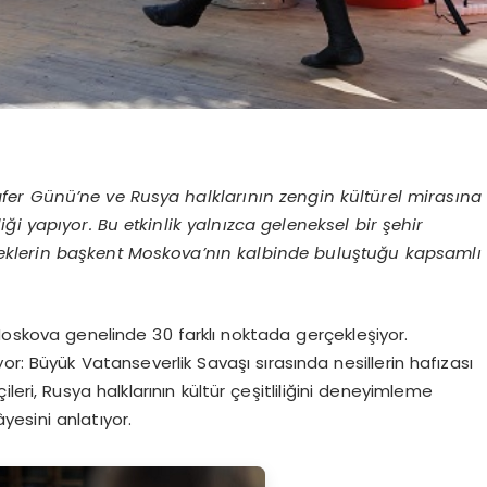
Zafer Günü’ne ve Rusya halklarının zengin kültürel mirasına
i yapıyor. Bu etkinlik yalnızca geleneksel bir şehir
leneklerin başkent Moskova’nın kalbinde buluştuğu kapsamlı
Moskova genelinde 30 farklı noktada gerçekleşiyor.
r: Büyük Vatanseverlik Savaşı sırasında nesillerin hafızası
eri, Rusya halklarının kültür çeşitliliğini deneyimleme
yesini anlatıyor.