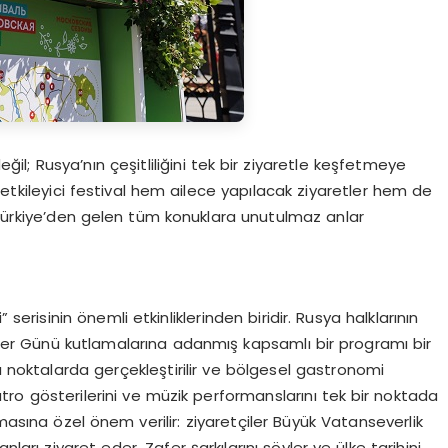
değil; Rusya’nın çeşitliliğini tek bir ziyaretle keşfetmeye
 etkileyici festival hem ailece yapılacak ziyaretler hem de
k Türkiye’den gelen tüm konuklara unutulmaz anlar
erisinin önemli etkinliklerinden biridir. Rusya halklarının
Zafer Günü kutlamalarına adanmış kapsamlı bir programı bir
ı noktalarda gerçekleştirilir ve bölgesel gastronomi
iyatro gösterilerini ve müzik performanslarını tek bir noktada
asına özel önem verilir: ziyaretçiler Büyük Vatanseverlik
ları ziyaret eder, Zafer şarkılarını söyler ve ülke tarihini