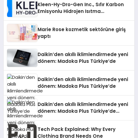
Kleen-Hy-Dro-Gen Inc., Sıfır Karbon
Emisyonlu Hidrojen Isıtma
Teknolojisinde ISO ve TSSA
Düzenleyici Onaylarını Aldı
Marie Rose kozmetik sektörüne giriş
yaptı
Daikin’den akıllı iklimlendirmede yeni
dönem: Madoka Plus Türkiye’de
Daikin’den akıllı iklimlendirmede yeni
dönem: Madoka Plus Türkiye’de
Daikin’den akıllı iklimlendirmede yeni
dönem: Madoka Plus Türkiye’de
Daikin’in kullanıcı dostu tasarımıyla
öne çıkan Madoka ailesinin yeni nesil
Tech Pack Explained: Why Every
teknolojilerle donatılmış son modeli
Clothing Brand Needs One