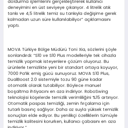
doldurma işlemlerini gerçekleştirerek kullanıcı
deneyimini en üst seviyeye çıkarıyor. 4 litrelik atık
tankı ve 4,5 litrelik temiz su tankıyla değişime gerek
kalmadan uzun süre kullanılabiliyor” açıklamasını
yaptı.
MOVA Türkiye Bölge Müdürü Toni Xia, sözlerini şöyle
sonlandırdı: “S10 ve S10 Plus modelleriyle tek cihazla
temizlik yapmak isteyenlere çözüm oluyoruz. Bu
ürünlerle temizlikte yeni bir standart ortaya koyuyor,
7000 Pa’lık emiş gücü sunuyoruz. MOVA S10 Plus,
DualBoost 2.0 sistemiyle tozu 90 güne kadar
otomatik olarak tutabiliyor. Böylece manuel
boşaltma ihtiyacını en aza indiriyor. RoboSwing
teknolojisi köşelerde temizlik verimliliğini %15 artırıyor.
Otomatik paspas temizliği, zemin fırçalama için
tutarlı basınç sağlıyor. Daha az suyla yüksek temizlik
sonuçları elde ediyor. Bu yenilikçi özelliklerin tümüyle
temizlik kalitesini korurken, kullanıcı çabasını en aza
indiriyor.”