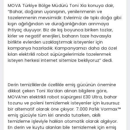
MOVA Türkiye Bölge Müdürü Toni Xia konuya dair,
“Bahar, doğanın uyanışının, yenilenmenin ve
tazelenmenin mevsimidir. Evlerimiz de tıpkı doğa gibi
kışın ağırlığından ve durağanlığından arınmaya
ihtiyaç duyuyor. Biz de kış boyunca biriken tozlar,
kirler ve negatif enerjileri, baharın taze havasıyla
birlikte evlerden uzaklaştırmak isteyenler için
kampanya hazırladık. Kampanyamızı daha da özel
kılan elektrikli robot süpürgelerimizle tazelenmek
isteyen herkesi internet sitemize bekliyoruz” dedi.
Derin temizliklerde özellikle emiş gücünün önemine
dikkat çeken Toni Xia’dan alınan bilgilere göre,
MOVA’nın elektrikli robot süpürgesi E30 Ultra, bahar
tozunu ve poleni temizlemek isteyenler için kusursuz
bir alternatif olarak öne çıkıyor. 7.000 Pa’lık Vormax™
emiş gücüyle tüm kiri anında tutarken, akıllı
temizleme işleviyle halıları otomatik olarak algılıyor.
En derin ve kuytu alanları bile temizlemek için emiş