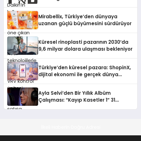
VRV kontrol ünitesi Madoka Plus
Türkiye’de satışa sunuldu. Tam
dokunmatik ekranı, mobil uygulama
Mirabellix, Türkiye’den dünyaya
desteği ve akıllı sensör entegrasyonu
uzanan güçlü büyümesini sürdürüyor
sayesinde iklimlendirme sistemlerinin
yönetimini daha kolay, konforlu ve
verimli hale getiriyor. Enerji
Küresel rinoplasti pazarının 2030’da
verimliliğini artırırken modern yaşam
9,6 milyar dolara ulaşması bekleniyor
alanlarında teknolojiyi estetik ile bulu
Türkiye’den küresel pazara: ShopinX,
dijital ekonomi ile gerçek dünya
alışverişini bir araya getirmeyi
hedefliyor
Ayla Selvi’den Bir Yıllık Albüm
Çalışması: “Kayıp Kasetler 1” 31
Temmuz’da Çıktı
İlkeli Haberin Doğru Adresi