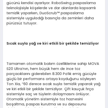
gücünü kendisi ayarlıyor. RoboSwing paspaslama
teknolojisiyle köşelerde ve dar alanlarda kapsamlı
temizlik yaparken, DuoScrub™ paspaslama
sistemiyle uyguladığı basınçla da zeminleri daha
pürüzsüz tutuyor.
Sıcak suyla yağ ve kiri etkili bir şekilde temizliyor
Tamamen otomatik bakım özelliklerine sahip MOVA
S20 Ultra’nın, hem büyük hem de ince toz
parçacıklarını giderebilen 8.300 Pa’lık emiş gücüyle
güçlü bir performans ortaya koyduğunu söyleyen
Ton Xia, “60 derece sıcak suyla temizlik yaparak yağ
ve kiri etkili bir şekilde temizliyor. Çift kauçuk fırça
sistemiyle saç ve tüylerin dolaşmasını önlüyor.
Otomatik yönetim sistemiyle toz haznesini
boşaltma, paspas kurutma ve su deposunu