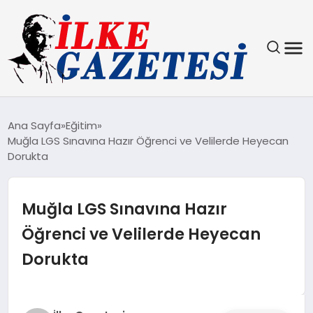
YAŞAM
Ana Sayfa
Eğitim
Muğla LGS Sınavına Hazır Öğrenci ve Velilerde Heyecan
TEKNOLOJI
Dorukta
SPOR
Muğla LGS Sınavına Hazır
SAĞLIK
Öğrenci ve Velilerde Heyecan
Dorukta
MAGAZIN
EKONOMI