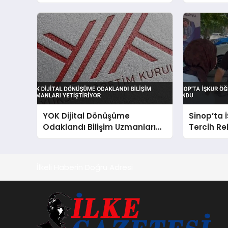
Yetiştiriy
YOK Dijital Dönüşüme
Sinop’ta 
Odaklandı Bilişim Uzmanları
Tercih Re
Yetiştiriyor
İlkeli Haberin Doğru Adresi