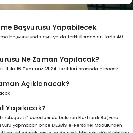
tirme Başvurusu Yapabilecek
irme başvurusunda aynı ya da farklı illerden en fazla
40
aşvurusu Ne Zaman Yapılacak?
rı,
11 ile 16 Temmuz 2024 tarihleri
arasında alınacak.
 Zaman Açıklanacak?
acak.
ıl Yapılacak?
.meb.gov.tr” adreslerinde bulunan Elektronik Başvuru
başvuru yapmadan önce MEBBİS e-Personel Modülünden
ri kontrol ederek yanlış ya da eksik bilgilerini düzeltebilirler.