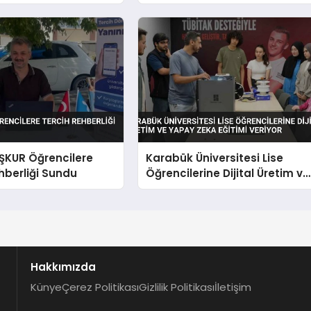
or
Yapay Zeka Eğitimi Veriyor
İŞKUR Öğrencilere
Karabük Üniversitesi Lise
hberliği Sundu
Öğrencilerine Dijital Üretim ve
Yapay Zeka Eğitimi Veriyor
Hakkımızda
Künye
Çerez Politikası
Gizlilik Politikası
İletişim