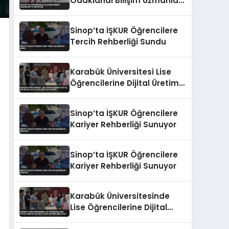
Odaklandı Bilişim Uzmanları
Yetiştiriyor
Sinop’ta İŞKUR Öğrencilere
Tercih Rehberliği Sundu
Karabük Üniversitesi Lise
Öğrencilerine Dijital Üretim
ve Yapay Zeka Eğitimi
Veriyor
Sinop’ta İŞKUR Öğrencilere
Kariyer Rehberliği Sunuyor
Sinop’ta İŞKUR Öğrencilere
Kariyer Rehberliği Sunuyor
Karabük Üniversitesinde
Lise Öğrencilerine Dijital
Üretim ve Yapay Zeka