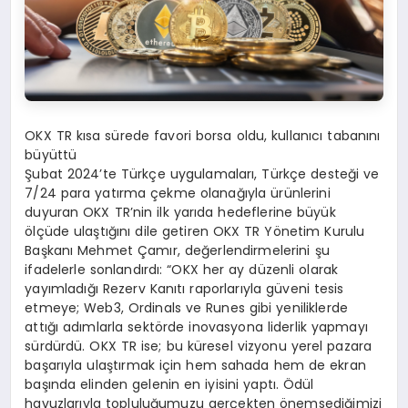
OKX TR kısa sürede favori borsa oldu, kullanıcı tabanını
büyüttü
Şubat 2024’te Türkçe uygulamaları, Türkçe desteği ve
7/24 para yatırma çekme olanağıyla ürünlerini
duyuran OKX TR’nin ilk yarıda hedeflerine büyük
ölçüde ulaştığını dile getiren OKX TR Yönetim Kurulu
Başkanı Mehmet Çamır, değerlendirmelerini şu
ifadelerle sonlandırdı: “OKX her ay düzenli olarak
yayımladığı Rezerv Kanıtı raporlarıyla güveni tesis
etmeye; Web3, Ordinals ve Runes gibi yeniliklerde
attığı adımlarla sektörde inovasyona liderlik yapmayı
sürdürdü. OKX TR ise; bu küresel vizyonu yerel pazara
başarıyla ulaştırmak için hem sahada hem de ekran
başında elinden gelenin en iyisini yaptı. Ödül
havuzlarıyla topluluğumuzu gerçekten önemsediğimizi