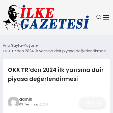
YAŞAM
Ana Sayfa
Yaşam
OKX TR’den 2024 ilk yarısına dair piyasa değerlendirmesi
TEKNOLOJI
SPOR
OKX TR’den 2024 ilk yarısına dair
piyasa değerlendirmesi
SAĞLIK
MAGAZIN
admin
Paylaş
09 Temmuz 2024
EKONOMI