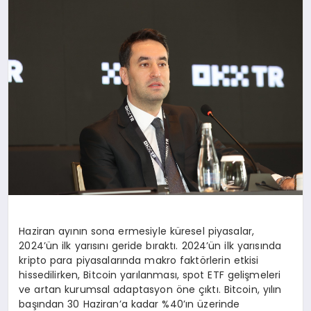
DÜNYA
SIYASET
EĞITIM
Haziran ayının sona ermesiyle küresel piyasalar,
2024’ün ilk yarısını geride bıraktı. 2024’ün ilk yarısında
kripto para piyasalarında makro faktörlerin etkisi
hissedilirken, Bitcoin yarılanması, spot ETF gelişmeleri
ve artan kurumsal adaptasyon öne çıktı. Bitcoin, yılın
başından 30 Haziran’a kadar %40’ın üzerinde