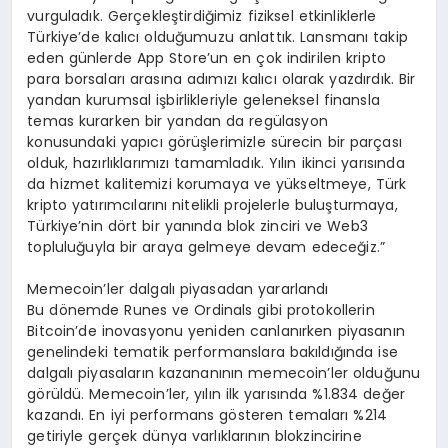
vurguladık. Gerçekleştirdiğimiz fiziksel etkinliklerle
Türkiye’de kalıcı olduğumuzu anlattık. Lansmanı takip
eden günlerde App Store’un en çok indirilen kripto
para borsaları arasına adımızı kalıcı olarak yazdırdık. Bir
yandan kurumsal işbirlikleriyle geleneksel finansla
temas kurarken bir yandan da regülasyon
konusundaki yapıcı görüşlerimizle sürecin bir parçası
olduk, hazırlıklarımızı tamamladık. Yılın ikinci yarısında
da hizmet kalitemizi korumaya ve yükseltmeye, Türk
kripto yatırımcılarını nitelikli projelerle buluşturmaya,
Türkiye’nin dört bir yanında blok zinciri ve Web3
topluluğuyla bir araya gelmeye devam edeceğiz.”
Memecoin’ler dalgalı piyasadan yararlandı
Bu dönemde Runes ve Ordinals gibi protokollerin
Bitcoin’de inovasyonu yeniden canlanırken piyasanın
genelindeki tematik performanslara bakıldığında ise
dalgalı piyasaların kazananının memecoin’ler olduğunu
görüldü. Memecoin’ler, yılın ilk yarısında %1.834 değer
kazandı. En iyi performans gösteren temaları %214
getiriyle gerçek dünya varlıklarının blokzincirine