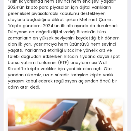
“Yılın ilk yarısında hem sevinci hem endişeyi yaşadı”
2024’ün kripto para piyasaları için dijital varlıkların
geleneksel piyasalardaki kabulünü destekleyen
olaylarla başladığına dikkat çeken Mehmet Çamır,
“Kripto gündemi 2024’ün ilk altı ayında da durulmadı.
Dünyanın en değerli dijital varlığı Bitcoin’in tüm
zamanların en yüksek seviyesini kaydettiği bir dönem
olan ilk yarı, yatırımcıya hem üzüntüyü hem sevinci
yaşattı. Yarılanma etkinliği Bitcoin’e yönelik arz ve
talebi doğrudan etkilerken Bitcoin fiyatına dayalı spot
borsa yatırım fonlarının (ETF) onaylanması Wall
Street’te kripto varlıklar için yeni bir alan açtı. Öte
yandan ülkemiz, uzun süredir tartışılan kripto varlık
yasasını kabul ederek regülasyon açısından öncü bir
adım attı” dedi.