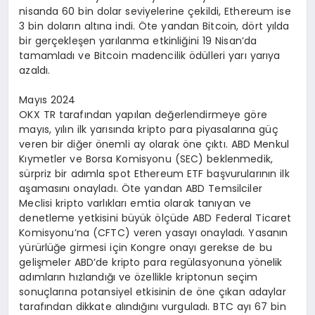
nisanda 60 bin dolar seviyelerine çekildi, Ethereum ise
3 bin doların altına indi. Öte yandan Bitcoin, dört yılda
bir gerçekleşen yarılanma etkinliğini 19 Nisan’da
tamamladı ve Bitcoin madencilik ödülleri yarı yarıya
azaldı.
Mayıs 2024
OKX TR tarafından yapılan değerlendirmeye göre
mayıs, yılın ilk yarısında kripto para piyasalarına güç
veren bir diğer önemli ay olarak öne çıktı. ABD Menkul
Kıymetler ve Borsa Komisyonu (SEC) beklenmedik,
sürpriz bir adımla spot Ethereum ETF başvurularının ilk
aşamasını onayladı. Öte yandan ABD Temsilciler
Meclisi kripto varlıkları emtia olarak tanıyan ve
denetleme yetkisini büyük ölçüde ABD Federal Ticaret
Komisyonu’na (CFTC) veren yasayı onayladı. Yasanın
yürürlüğe girmesi için Kongre onayı gerekse de bu
gelişmeler ABD’de kripto para regülasyonuna yönelik
adımların hızlandığı ve özellikle kriptonun seçim
sonuçlarına potansiyel etkisinin de öne çıkan adaylar
tarafından dikkate alındığını vurguladı. BTC ayı 67 bin