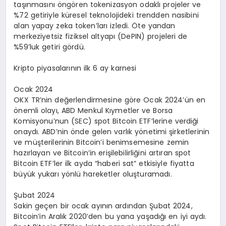
taşınmasını öngören tokenizasyon odaklı projeler ve
%72 getiriyle küresel teknolojideki trendden nasibini
alan yapay zeka token’ları izledi. Öte yandan
merkeziyetsiz fiziksel altyapı (DePIN) projeleri de
%59’luk getiri gördü.
Kripto piyasalarının ilk 6 ay karnesi
Ocak 2024
OKX TR’nin değerlendirmesine göre Ocak 2024’ün en
önemli olayı, ABD Menkul Kıymetler ve Borsa
Komisyonu’nun (SEC) spot Bitcoin ETF’lerine verdiği
onaydı. ABD’nin önde gelen varlık yönetimi şirketlerinin
ve müşterilerinin Bitcoin’i benimsemesine zemin
hazırlayan ve Bitcoin’in erişilebilirliğini artıran spot
Bitcoin ETF’ler ilk ayda “haberi sat” etkisiyle fiyatta
büyük yukarı yönlü hareketler oluşturamadı.
Şubat 2024
Sakin geçen bir ocak ayının ardından Şubat 2024,
Bitcoin’in Aralık 2020’den bu yana yaşadığı en iyi aydı.