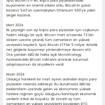
Spot Bitcoin ETF’ler, kripto para piyasalarındaki
büyümenin en önemli etkeni oldu. Bitcoin’in şubat
kazancı %43’ün üzerindeyken Ethereum %50’ye yakın
değer kazandı.
Mart 2024
İlk çeyreğin son ayı kripto para piyasaları için coşkunun
hakim olduğu bir aydı. Bitcoin mart ortasında 73 bin
doların üzerine çıkarak tüm zamanların en yüksek
seviyesini kaydetti. Spot Bitcoin ETF’ler 5 milyar dolarlık
net girişlerle büyümeyi yönlendirmeye devam etti.
Öte yandan ABD’de halka açık MicroStrategy
hazinesindeki Bitcoin miktarını artırarak kurumsal
adaptasyonun da sinyallerini verdi.
Nisan 2024
Oldukça hareketli bir mart ayının ardından kripto para
piyasaları nisanda sakinleşti. Bu durulmada ABD’de
beklentilerin üzerinde gelen ve ekonominin yüksek
faizlere rağmen güçlü olduğunu kanıtlayan ekonomik
verilerin etkisi de büyüktü. Bir önceki ay tüm
zamanların en yüksek seviyelerini kaydeden BTC