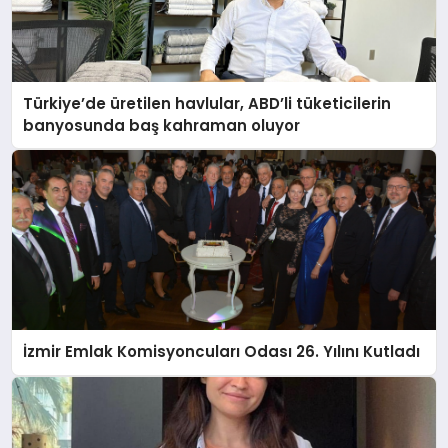
Türkiye’de üretilen havlular, ABD’li tüketicilerin
banyosunda baş kahraman oluyor
İzmir Emlak Komisyoncuları Odası 26. Yılını Kutladı