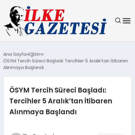
YAŞAM
Ana Sayfa
Eğitim
ÖSYM Tercih Süreci Başladı: Tercihler 5 Aralık’tan İtibaren
TEKNOLOJI
Alınmaya Başlandı
SPOR
ÖSYM Tercih Süreci Başladı:
SAĞLIK
Tercihler 5 Aralık’tan İtibaren
Alınmaya Başlandı
MAGAZIN
EKONOMI