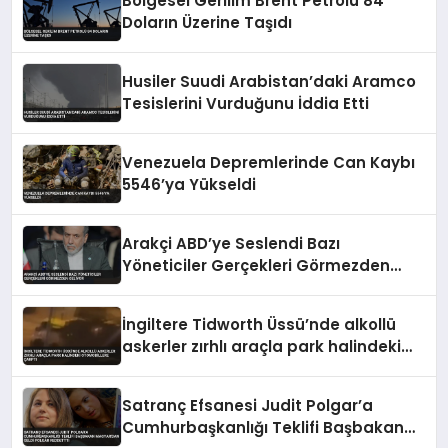
Bölgesel Gerilim Brent Petrolü 84
Doların Üzerine Taşıdı
Husiler Suudi Arabistan’daki Aramco
Tesislerini Vurduğunu İddia Etti
Venezuela Depremlerinde Can Kaybı
5546’ya Yükseldi
Arakçi ABD’ye Seslendi Bazı
Yöneticiler Gerçekleri Görmezden
Geliyor
İngiltere Tidworth Üssü’nde alkollü
askerler zırhlı araçla park halindeki
otomobillere çarptı
Satranç Efsanesi Judit Polgar’a
Cumhurbaşkanlığı Teklifi Başbakan