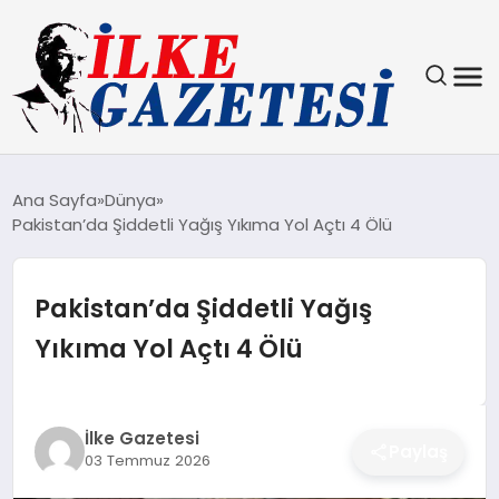
YAŞAM
Ana Sayfa
Dünya
Pakistan’da Şiddetli Yağış Yıkıma Yol Açtı 4 Ölü
TEKNOLOJI
SPOR
Pakistan’da Şiddetli Yağış
Yıkıma Yol Açtı 4 Ölü
SAĞLIK
MAGAZIN
İlke Gazetesi
Paylaş
03 Temmuz 2026
EKONOMI