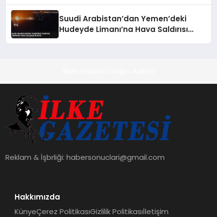
Magyar’dan Geldi Polgar Reddettti
Suudi Arabistan’dan Yemen’deki
Hudeyde Limanı’na Hava Saldırısı
İddiası
İlkeli Haberin Doğru Adresi
Reklam & İşbrliği:
habersonuclari@gmail.com
Hakkımızda
Künye
Çerez Politikası
Gizlilik Politikası
İletişim