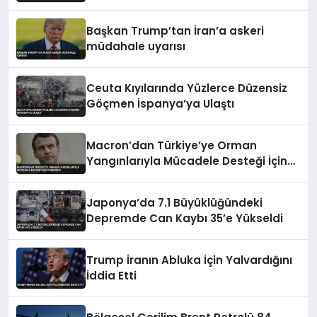
Başkan Trump’tan İran’a askeri
müdahale uyarısı
Ceuta Kıyılarında Yüzlerce Düzensiz
Göçmen İspanya’ya Ulaştı
Macron’dan Türkiye’ye Orman
Yangınlarıyla Mücadele Desteği İçin
Teşekkür
Japonya’da 7.1 Büyüklüğündeki
Depremde Can Kaybı 35’e Yükseldi
Trump İranın Abluka İçin Yalvardığını
İddia Etti