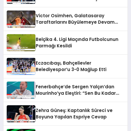
Victor Osimhen, Galatasaray
Taraftarlarını Büyülemeye Devam
Ediyor
Belçika 4. Ligi Maçında Futbolcunun
Parmağı Kesildi
Eczacıbaşı, Bahçelievler
Belediyespor’u 3-0 Mağlup Etti
Fenerbahçe’de Sergen Yalçın’dan
Mourinho’ya Eleştiri: “Sen Bu Kadar
Para Harcayıp Böyle Bir Oyun
Oynatamazsın”
Zehra Güneş: Kaptanlık Süreci ve
Boyuna Yapılan Espriye Cevap