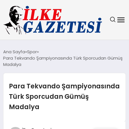
YAŞAM
Ana Sayfa
Spor
Para Tekvando Şampiyonasında Türk Sporcudan Gümüş
TEKNOLOJI
Madalya
SPOR
Para Tekvando Şampiyonasında
SAĞLIK
Türk Sporcudan Gümüş
Madalya
MAGAZIN
EKONOMI