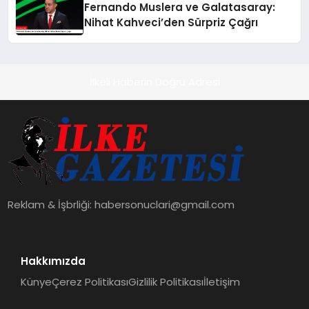
Fernando Muslera ve Galatasaray:
Nihat Kahveci’den Sürpriz Çağrı
İlkeli Haberin Doğru Adresi
Reklam & İşbrliği:
habersonuclari@gmail.com
Hakkımızda
Künye
Çerez Politikası
Gizlilik Politikası
İletişim