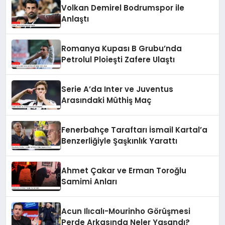
Volkan Demirel Bodrumspor ile
Anlaştı
Romanya Kupası B Grubu’nda
Petrolul Ploieşti Zafere Ulaştı
Serie A’da Inter ve Juventus
Arasındaki Müthiş Maç
Fenerbahçe Taraftarı İsmail Kartal’a
Benzerliğiyle Şaşkınlık Yarattı
Ahmet Çakar ve Erman Toroğlu
Samimi Anları
Acun Ilıcalı-Mourinho Görüşmesi
Perde Arkasında Neler Yaşandı?