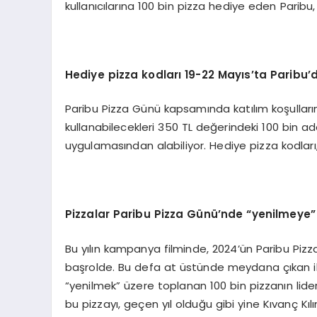
kullanıcılarına 100 bin pizza hediye eden Paribu
Hediye pizza kodları
19-22 May
ıs
’
ta Paribu
’
Paribu Pizza Günü kapsamında katılım koşulların
kullanabilecekleri 350 TL değerindeki 100 bin ad
uygulamasından alabiliyor. Hediye pizza kodları,
Pizzalar Paribu Pizza Günü’nde
“
yenilmeye”
Bu yılın kampanya filminde, 2024’ün Paribu Piz
başrolde. Bu defa at üstünde meydana çıkan iko
“yenilmek” üzere toplanan 100 bin pizzanın liderli
bu pizzayı, geçen yıl olduğu gibi yine Kıvanç Kı