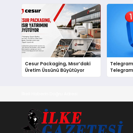
sergiledi
Cesur Packaging, Mısır’daki
Telegram 
Üretim Üssünü Büyütüyor
Telegram’
Toplulukl
Kolaylığı
İlkeli Haberin Doğru Adresi