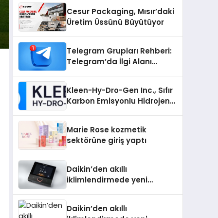
Cesur Packaging, Mısır’daki
Üretim Üssünü Büyütüyor
Telegram Grupları Rehberi:
Telegram’da İlgi Alanı
Topluluklarını Bulmanın
Kolaylığı
Kleen-Hy-Dro-Gen Inc., Sıfır
Karbon Emisyonlu Hidrojen
Isıtma Teknolojisinde ISO ve
TSSA Düzenleyici Onaylarını
Marie Rose kozmetik
Aldı
sektörüne giriş yaptı
Daikin’den akıllı
iklimlendirmede yeni
dönem: Madoka Plus
Türkiye’de
Daikin’den akıllı