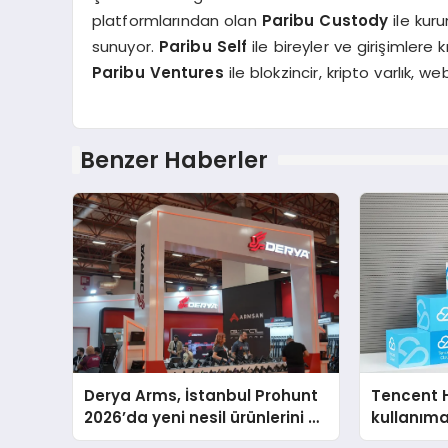
platformlarından olan
Paribu Custody
ile kur
sunuyor.
Paribu Self
ile bireyler ve girişimlere
Paribu Ventures
ile blokzincir, kripto varlık, w
Benzer Haberler
Derya Arms, İstanbul Prohunt
Tencent 
2026’da yeni nesil ürünlerini ve
kullanım
global marka vizyonunu