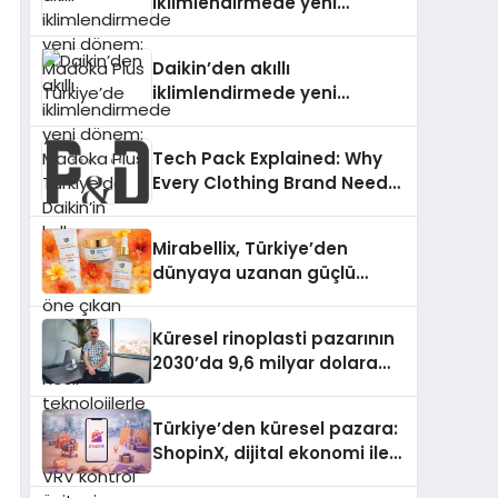
iklimlendirmede yeni
dönem: Madoka Plus
Türkiye’de
Daikin’den akıllı
iklimlendirmede yeni
dönem: Madoka Plus
Türkiye’de Daikin’in kullanıcı
Tech Pack Explained: Why
dostu tasarımıyla öne çıkan
Every Clothing Brand Needs
Madoka ailesinin yeni nesil
One
teknolojilerle donatılmış son
modeli VRV kontrol ünitesi
Mirabellix, Türkiye’den
Madoka Plus Türkiye’de
dünyaya uzanan güçlü
satışa sunuldu. Tam
büyümesini sürdürüyor
dokunmatik ekranı, mobil
uygulama desteği ve akıllı
Küresel rinoplasti pazarının
sensör entegrasyonu
2030’da 9,6 milyar dolara
sayesinde iklimlendirme
ulaşması bekleniyor
sistemlerinin yönetimini
Türkiye’den küresel pazara:
daha kolay, konforlu ve
ShopinX, dijital ekonomi ile
verimli hale getiriyor. Enerji
gerçek dünya alışverişini bir
verimliliğini artırırken