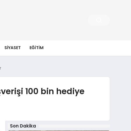
SIYASET
EĞITIM
r
şverişi 100 bin hediye
Son Dakika