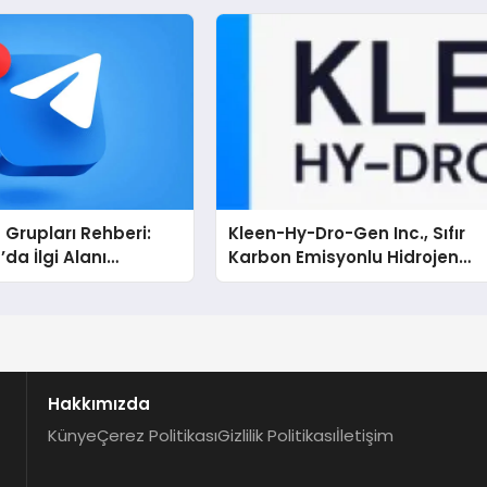
Grupları Rehberi:
Kleen-Hy-Dro-Gen Inc., Sıfır
da İlgi Alanı
Karbon Emisyonlu Hidrojen
arını Bulmanın
Isıtma Teknolojisinde ISO ve
TSSA Düzenleyici Onaylarını
Aldı
Hakkımızda
Künye
Çerez Politikası
Gizlilik Politikası
İletişim