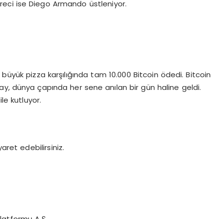
eci ise Diego Armando üstleniyor.
ki büyük pizza karşılığında tam 10.000 Bitcoin ödedi. Bitcoin
olay, dünya çapında her sene anılan bir gün haline geldi.
ile kutluyor.
yaret edebilirsiniz.
Platformu A.Ş