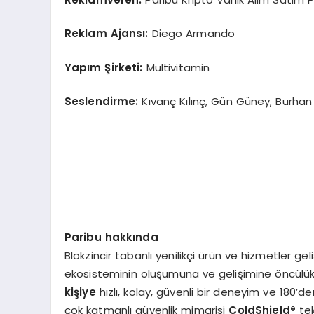
Reklam Ajansı:
Diego Armando
Yapım Şirketi:
Multivitamin
Seslendirme:
Kıvanç Kılınç, Gün Güney, Burha
Paribu hakkında
Blokzincir tabanlı yenilikçi ürün ve hizmetler gel
ekosisteminin oluşumuna ve gelişimine öncülük 
kişiye
hızlı, kolay, güvenli bir deneyim ve 180’de
çok katmanlı güvenlik mimarisi
ColdShield
®
tek