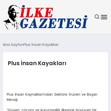
YAŞAM
Ana Sayfa
Plus İnsan Kayakları
TEKNOLOJI
Plus İnsan Kayakları
SPOR
SAĞLIK
MAGAZIN
Plus İnsan Kaynakları’ndan Sektöre Güven ve Başarı
Mesajı
EKONOMI
“Güven, çözüm ve kurumsallık ilkesiyle büyüyen bir