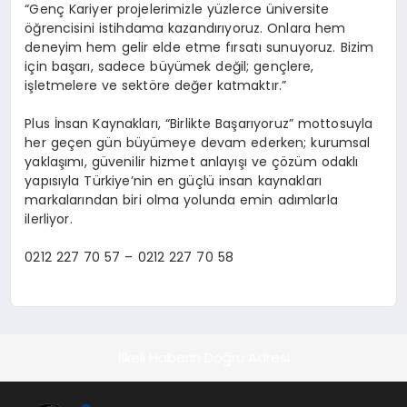
“Genç Kariyer projelerimizle yüzlerce üniversite
öğrencisini istihdama kazandırıyoruz. Onlara hem
deneyim hem gelir elde etme fırsatı sunuyoruz. Bizim
için başarı, sadece büyümek değil; gençlere,
işletmelere ve sektöre değer katmaktır.”
Plus İnsan Kaynakları, “Birlikte Başarıyoruz” mottosuyla
her geçen gün büyümeye devam ederken; kurumsal
yaklaşımı, güvenilir hizmet anlayışı ve çözüm odaklı
yapısıyla Türkiye’nin en güçlü insan kaynakları
markalarından biri olma yolunda emin adımlarla
ilerliyor.
0212 227 70 57 – 0212 227 70 58
İlkeli Haberin Doğru Adresi