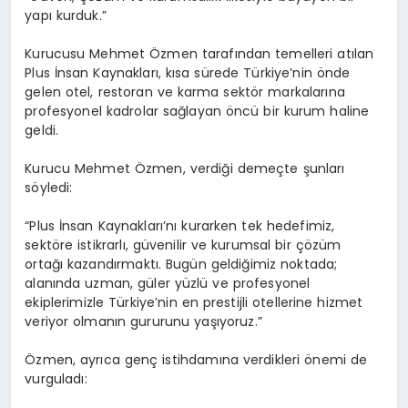
yapı kurduk.”
DÜNYA
Kurucusu Mehmet Özmen tarafından temelleri atılan
SIYASET
Plus İnsan Kaynakları, kısa sürede Türkiye’nin önde
gelen otel, restoran ve karma sektör markalarına
profesyonel kadrolar sağlayan öncü bir kurum haline
EĞITIM
geldi.
Kurucu Mehmet Özmen, verdiği demeçte şunları
söyledi:
“Plus İnsan Kaynakları’nı kurarken tek hedefimiz,
sektöre istikrarlı, güvenilir ve kurumsal bir çözüm
ortağı kazandırmaktı. Bugün geldiğimiz noktada;
alanında uzman, güler yüzlü ve profesyonel
ekiplerimizle Türkiye’nin en prestijli otellerine hizmet
veriyor olmanın gururunu yaşıyoruz.”
Özmen, ayrıca genç istihdamına verdikleri önemi de
vurguladı: